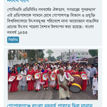
নববর্ষ বরণ
গোবিপ্রবি প্রতিনিধিঃ নববর্ষের ঐকতান, গণতন্ত্রের পুনরুত্থান’
এই প্রতিপাদ্যকে সামনে রেখে গোপালগঞ্জ বিজ্ঞান ও প্রযুক্তি
বিশ্ববিদ্যালয়ে উৎসবমুখর পরিবেশে নানা আয়োজনে বাঙালির
প্রাণের উৎসব পহেলা বৈশাখ উদযাপন করা হয়েছে। বাংলা
নববর্ষ ১৪৩৩
বিস্তারিত
গোপালগঞ্জে বাংলা নববর্ষ পালনে ছিল নানান