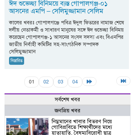
ঈদ শুভেচ্ছা বিনিময়ে ব্যস্ত গোপালগঞ্জ-০১
আসনের এমপি – সেলিমুজ্জামান সেলিম
কালের খবরঃ গোপালগঞ্জে পবিত্র ঈদুল ফিতরের নামাজ শেষে
দলীয় নেতাকর্মী ও সাধারণ মানুষের সঙ্গে ঈদ শুভেচ্ছা বিনিময়
করেছেন গোপালগঞ্জ-১ আসনের সংসদ সদস্য এবং বিএনপির
জাতীয় নির্বাহী কমিটির সহ-সাংগঠনিক সম্পাদক
সেলিমুজ্জামান
বিস্তারিত
01
02
03
04
সর্বশেষ খবর
জনপ্রিয় খবর
নিম্নমানের খাবার বিতরণ নিয়ে
গোবিপ্রবিতে শিক্ষার্থীদের মধ্যে
হাতাহাতি, বৈষম্যবিরোধী ছাত্র