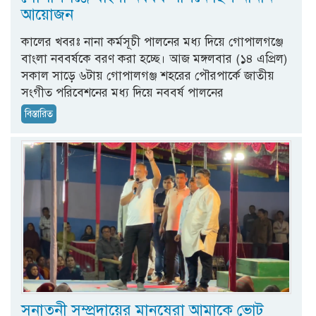
আয়োজন
কালের খবরঃ নানা কর্মসূচী পালনের মধ্য দিয়ে গোপালগঞ্জে
বাংলা নববর্ষকে বরণ করা হচ্ছে। আজ মঙ্গলবার (১৪ এপ্রিল)
সকাল সাড়ে ৬টায় গোপালগঞ্জ শহরের পৌরপার্কে জাতীয়
সংগীত পরিবেশনের মধ্য দিয়ে নববর্ষ পালনের
বিস্তারিত
সনাতনী সম্প্রদায়ের মানুষেরা আমাকে ভোট