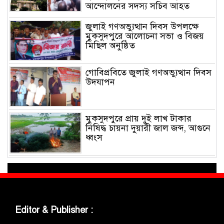
আন্দোলনের সদস্য সচিব আহত
জুলাই গণঅভ্যুত্থান দিবস উপলক্ষে
মুকসুদপুরে আলোচনা সভা ও বিজয়
মিছিল অনুষ্ঠিত
গোবিপ্রবিতে জুলাই গণঅভ্যুত্থান দিবস
উদযাপন
মুকসুদপুরে প্রায় দুই লাখ টাকার
নিষিদ্ধ চায়না দুয়ারী জাল জব্দ, আগুনে
ধ্বংস
মুকসুদপুরে ‘রক্তাক্ত জুলাই’ শীর্ষক
চিত্রাঙ্কন প্রতিযোগিতা অনুষ্ঠিত
Editor & Publisher :
জুলাইয়ের চেতনা ধারণ করে
গণতান্ত্রিক ও আধুনিক বাংলাদেশ