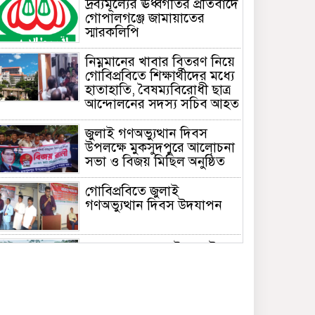
দ্রব্যমূল্যের ঊর্ধ্বগতির প্রতিবাদে
গোপালগঞ্জে জামায়াতের
স্মারকলিপি
নিম্নমানের খাবার বিতরণ নিয়ে
গোবিপ্রবিতে শিক্ষার্থীদের মধ্যে
হাতাহাতি, বৈষম্যবিরোধী ছাত্র
আন্দোলনের সদস্য সচিব আহত
জুলাই গণঅভ্যুত্থান দিবস
উপলক্ষে মুকসুদপুরে আলোচনা
সভা ও বিজয় মিছিল অনুষ্ঠিত
গোবিপ্রবিতে জুলাই
গণঅভ্যুত্থান দিবস উদযাপন
মুকসুদপুরে প্রায় দুই লাখ টাকার
নিষিদ্ধ চায়না দুয়ারী জাল জব্দ,
আগুনে ধ্বংস
মুকসুদপুরে ‘রক্তাক্ত জুলাই’