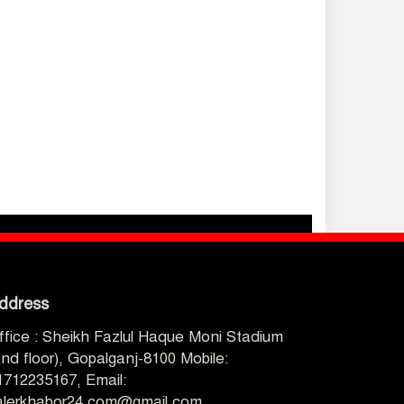
ddress
ffice : Sheikh Fazlul Haque Moni Stadium
2nd floor), Gopalganj-8100 Mobile:
1712235167, Email:
alerkhabor24.com@gmail.com