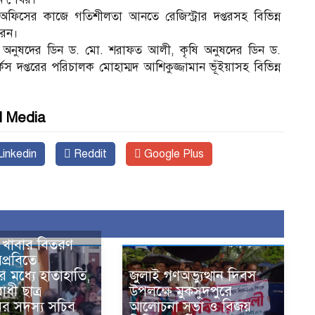
অফিসের কাজে গতিশীলতা আনতে রেজিস্ট্রার দপ্তরসহ বিভিন্ন
করেন।
ঞান অনুষদের ডিন ড. মো. শরাফত আলী, কৃষি অনুষদের ডিন ড.
 দপ্তরের পরিচালক মোহাম্মদ আশিকুজ্জামান ভূঁইয়াসহ বিভিন্ন
l Media
inkedin
Reddit
Google Plus
র খাবার বিতরণ
প্রবিতে
দের মধ্যে হাতাহাতি,
জুলাই গণঅভ্যুত্থান দিবস
ধী ছাত্র
উপলক্ষে মুকসুদপুরে
র সদস্য সচিব
আলোচনা সভা ও বিজয়