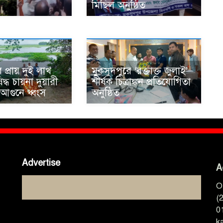
মিছিল অনুষ্ঠিত
 প্রায় দুই লাখ
মুকসুদপুরে ‘রক্তাক্ত জুলাই’
্ধ চায়না দুয়ারী
শীর্ষক চিত্রাঙ্কন প্রতিযোগিতা
 আগুনে ধ্বংস
অনুষ্ঠিত
Advertise
A
O
(
0
k