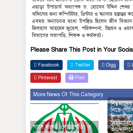
এছাড়া উপাচার্য অধ্যাপক ড. হোসেন উদ্দিন শেখর 
অফিসের জন্য কম্পিউটার, প্রিন্টার ও স্ক্যানার হস্তান্তর 
এসময় অন্যান্যের মধ্যে উপস্থিত ছিলেন জীব বিজ্
জিলহাস আহমেদ জুয়েল, পরিকল্পনা, উন্নয়ন ও ওয়ার্কস
বিভাগের সভাপতি, শিক্ষক ও কর্মকর্তা।
Please Share This Post in Your Socia
Facebook
Twitter
Digg
L
Pinterest
Print
More News Of This Category
নিম্নমানে
নিয়ে গোবি
শিক্ষার্থী
বৈষম্যবিরো
গ্যাস সংকট, লোডশেডিং ও
আন্দোলনে