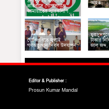
দ্রব্যমূল্যের ঊর্ধ্বগতির
আহত
প্রতিবাদে গোপালগঞ্জে
জামায়াতের স্মারকলিপি
মুকসুদপুরে
গোবিপ্রবিতে জুলাই
টাকার নিষিদ
গণঅভ্যুত্থান দিবস উদযাপন
জাল জব্দ,
Editor & Publisher :
Prosun Kumar Mandal