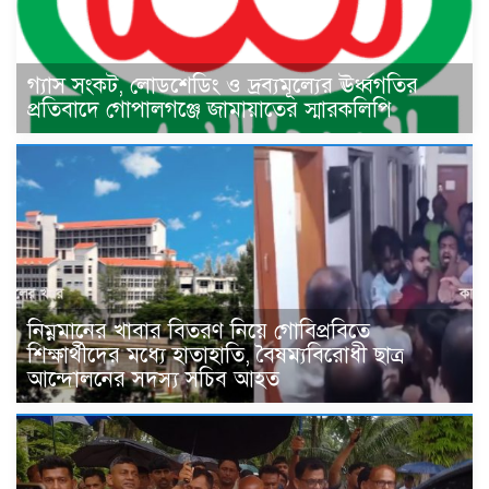
গ্যাস সংকট, লোডশেডিং ও দ্রব্যমূল্যের ঊর্ধ্বগতির
প্রতিবাদে গোপালগঞ্জে জামায়াতের স্মারকলিপি
নিম্নমানের খাবার বিতরণ নিয়ে গোবিপ্রবিতে
শিক্ষার্থীদের মধ্যে হাতাহাতি, বৈষম্যবিরোধী ছাত্র
আন্দোলনের সদস্য সচিব আহত