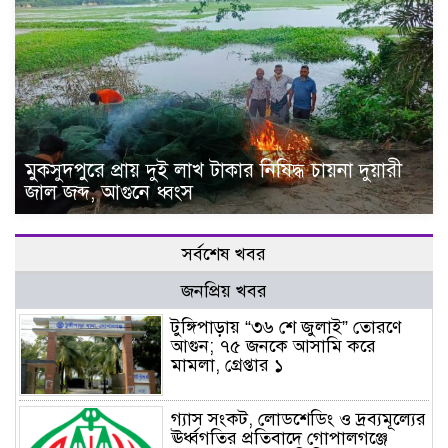
মুকসুদপুরে প্রায় দুই লাখ টাকার নিষিদ্ধ চায়না দুয়ারী
জাল জব্দ, আগুনে ধ্বংস
সর্বশেষ খবর
জনপ্রিয় খবর
টুঙ্গিপাড়ায় “৩৬ শে জুলাই” তোরণে
আগুন; ৭৫ জনকে আসামি করে
মামলা, গ্রেপ্তার ১
গ্যাস সংকট, লোডশেডিং ও দ্রব্যমূল্যের
ঊর্ধ্বগতির প্রতিবাদে গোপালগঞ্জে