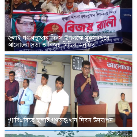
জুলাই গণঅভ্যুত্থান দিবস উপলক্ষে মুকসুদপুরে
আলোচনা সভা ও বিজয় মিছিল অনুষ্ঠিত
গোবিপ্রবিতে জুলাই গণঅভ্যুত্থান দিবস উদযাপন