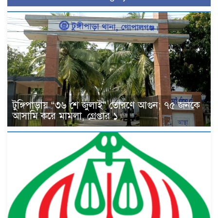
টুঙ্গিপাড়ায় “৩৬ শে জুলাই” তোরণে আগুন; ৭৫ জনকে
আসামি করে মামলা, গ্রেপ্তার ১