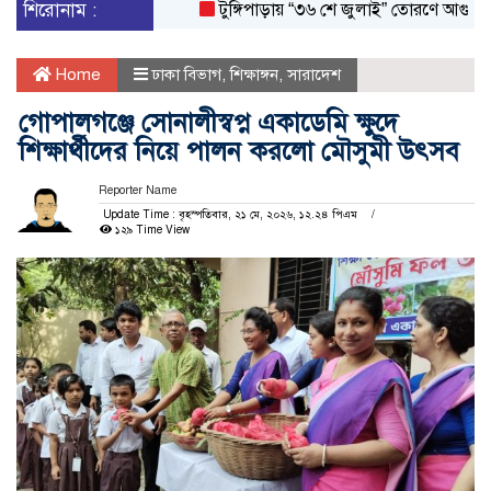
শিরোনাম :
টুঙ্গিপাড়ায় “৩৬ শে জুলাই” তোরণে আগুন; ৭৫ জ
Home
ঢাকা বিভাগ
,
শিক্ষাঙ্গন
,
সারাদেশ
গোপালগঞ্জে সোনালীস্বপ্ন একাডেমি ক্ষুদে
শিক্ষার্থীদের নিয়ে পালন করলো মৌসুমী উৎসব
Reporter Name
Update Time : বৃহস্পতিবার, ২১ মে, ২০২৬, ১২.২৪ পিএম
১২৯ Time View