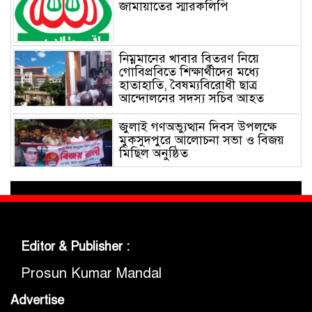
জামায়াতের স্মারকলিপি
নিম্নমানের খাবার বিতরণ নিয়ে
গোবিপ্রবিতে শিক্ষার্থীদের মধ্যে
হাতাহাতি, বৈষম্যবিরোধী ছাত্র
আন্দোলনের সদস্য সচিব আহত
জুলাই গণঅভ্যুত্থান দিবস উপলক্ষে
মুকসুদপুরে আলোচনা সভা ও বিজয়
মিছিল অনুষ্ঠিত
গোবিপ্রবিতে জুলাই গণঅভ্যুত্থান দিবস
উদযাপন
Editor & Publisher :
মুকসুদপুরে প্রায় দুই লাখ টাকার
নিষিদ্ধ চায়না দুয়ারী জাল জব্দ, আগুনে
Prosun Kumar Mandal
ধ্বংস
Advertise