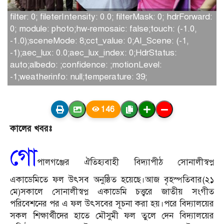
filter: 0; fileterIntensity: 0.0; filterMask: 0; hdrForward:
0; module: photo;hw-remosaic: false;touch: (-1.0,
-1.0);sceneMode: 8;cct_value: 0;AI_Scene: (-1,
-1);aec_lux: 0.0;aec_lux_index: 0;HdrStatus:
auto;albedo: ;confidence: ;motionLevel:
-1;weatherinfo: null;temperature: 39;
146
কালের খবরঃ
গো
পালগঞ্জের ঐতিহ্যবাহী বিদ্যাপীঠ সোনালীস্বপ্ন
একাডেমিতে ফল উৎসব অনুষ্ঠিত হয়েছে।আজ বৃহস্পতিবার(২১
মে)সকালে সোনালীস্বপ্ন একাডেমি চত্ত্বরে জাতীয় সংগীত
পরিবেশনের পর এ ফল উৎসবের সূচনা করা হয়।পরে বিদ্যালয়ের
সকল শিক্ষার্থীদের হাতে মৌসুমী ফল তুলে দেন বিদ্যালয়ের