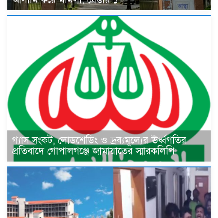
গ্যাস সংকট, লোডশেডিং ও দ্রব্যমূল্যের ঊর্ধ্বগতির
প্রতিবাদে গোপালগঞ্জে জামায়াতের স্মারকলিপি