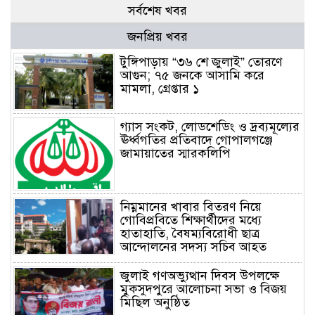
সর্বশেষ খবর
জনপ্রিয় খবর
টুঙ্গিপাড়ায় “৩৬ শে জুলাই” তোরণে
আগুন; ৭৫ জনকে আসামি করে
মামলা, গ্রেপ্তার ১
গ্যাস সংকট, লোডশেডিং ও দ্রব্যমূল্যের
ঊর্ধ্বগতির প্রতিবাদে গোপালগঞ্জে
জামায়াতের স্মারকলিপি
নিম্নমানের খাবার বিতরণ নিয়ে
গোবিপ্রবিতে শিক্ষার্থীদের মধ্যে
হাতাহাতি, বৈষম্যবিরোধী ছাত্র
আন্দোলনের সদস্য সচিব আহত
জুলাই গণঅভ্যুত্থান দিবস উপলক্ষে
মুকসুদপুরে আলোচনা সভা ও বিজয়
মিছিল অনুষ্ঠিত