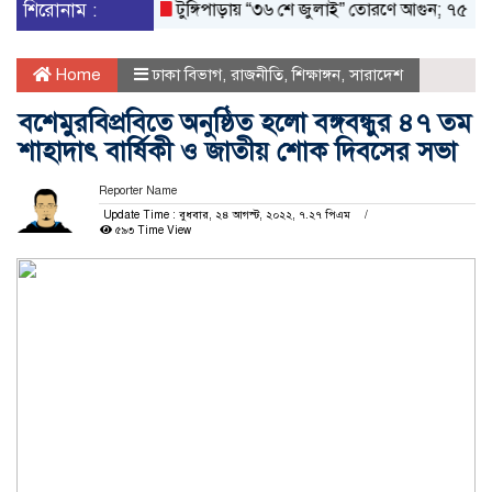
শিরোনাম :
টুঙ্গিপাড়ায় “৩৬ শে জুলাই” তোরণে আগুন; ৭৫ জনকে আসামি
Home
ঢাকা বিভাগ
,
রাজনীতি
,
শিক্ষাঙ্গন
,
সারাদেশ
বশেমুরবিপ্রবিতে অনুষ্ঠিত হলো বঙ্গবন্ধুর ৪৭ তম
শাহাদাৎ বার্ষিকী ও জাতীয় শোক দিবসের সভা
Reporter Name
Update Time : বুধবার, ২৪ আগস্ট, ২০২২, ৭.২৭ পিএম
৫৯৩ Time View