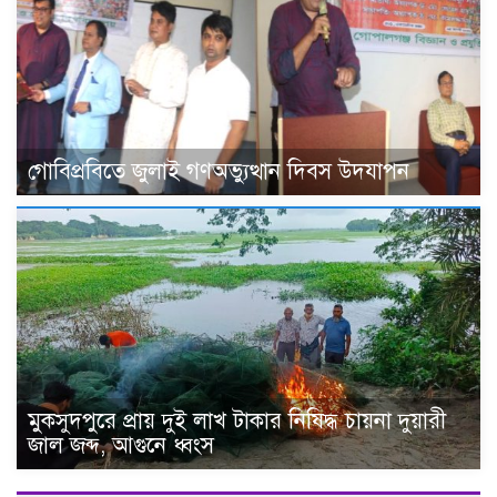
গোবিপ্রবিতে জুলাই গণঅভ্যুত্থান দিবস উদযাপন
মুকসুদপুরে প্রায় দুই লাখ টাকার নিষিদ্ধ চায়না দুয়ারী
জাল জব্দ, আগুনে ধ্বংস