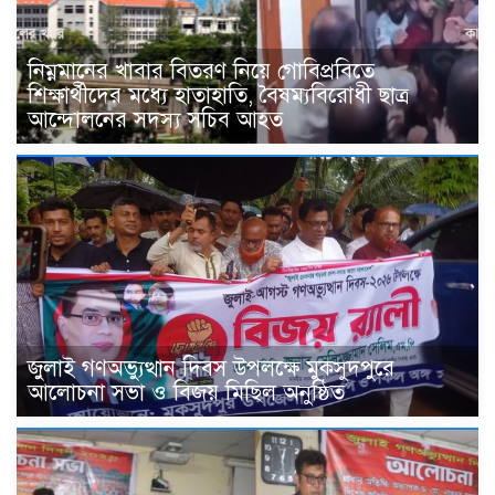
নিম্নমানের খাবার বিতরণ নিয়ে গোবিপ্রবিতে
শিক্ষার্থীদের মধ্যে হাতাহাতি, বৈষম্যবিরোধী ছাত্র
আন্দোলনের সদস্য সচিব আহত
জুলাই গণঅভ্যুত্থান দিবস উপলক্ষে মুকসুদপুরে
আলোচনা সভা ও বিজয় মিছিল অনুষ্ঠিত