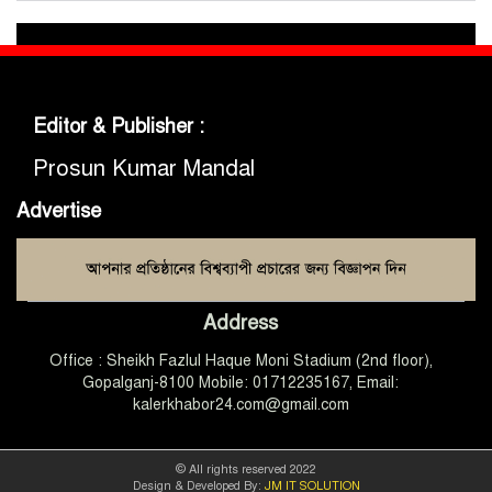
গোবিপ্রবিতে জুলাই গণঅভ্যুত্থান দিবস
উদযাপন
Editor & Publisher :
মুকসুদপুরে প্রায় দুই লাখ টাকার
নিষিদ্ধ চায়না দুয়ারী জাল জব্দ, আগুনে
Prosun Kumar Mandal
ধ্বংস
Advertise
মুকসুদপুরে ‘রক্তাক্ত জুলাই’ শীর্ষক
চিত্রাঙ্কন প্রতিযোগিতা অনুষ্ঠিত
Address
জুলাইয়ের চেতনা ধারণ করে
Office : Sheikh Fazlul Haque Moni Stadium (2nd floor),
গণতান্ত্রিক ও আধুনিক বাংলাদেশ
গড়তে সবাইকে কাজ করতে হবে
Gopalganj-8100 Mobile: 01712235167, Email:
-এমপি ডা. কে এম বাবর
kalerkhabor24.com@gmail.com
গোপালগঞ্জে আটাবোঝাই ট্রাক
বসতঘরে উল্টে পড়ায়, ঘুমন্ত অন্তঃসত্ত্বা
© All rights reserved 2022
Design & Developed By:
JM IT SOLUTION