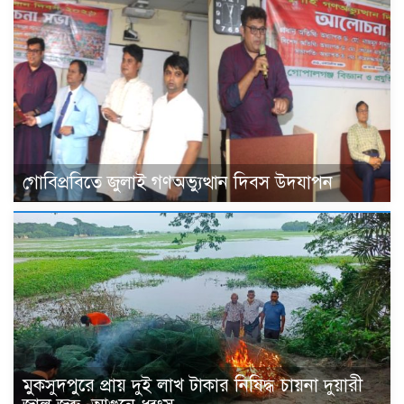
গোবিপ্রবিতে জুলাই গণঅভ্যুত্থান দিবস উদযাপন
মুকসুদপুরে প্রায় দুই লাখ টাকার নিষিদ্ধ চায়না দুয়ারী