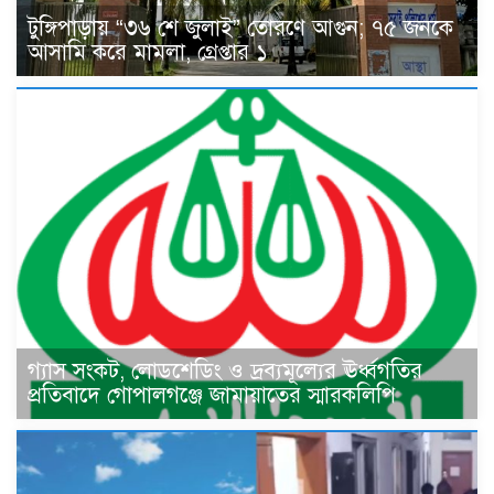
টুঙ্গিপাড়ায় “৩৬ শে জুলাই” তোরণে আগুন; ৭৫ জনকে
আসামি করে মামলা, গ্রেপ্তার ১
গ্যাস সংকট, লোডশেডিং ও দ্রব্যমূল্যের ঊর্ধ্বগতির
প্রতিবাদে গোপালগঞ্জে জামায়াতের স্মারকলিপি