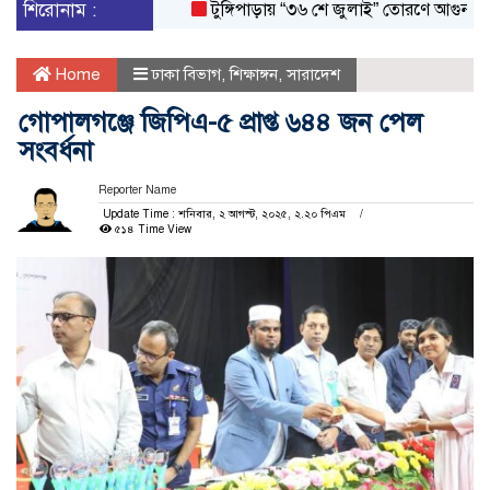
শিরোনাম :
টুঙ্গিপাড়ায় “৩৬ শে জুলাই” তোরণে আগুন; ৭৫ জনক
Home
ঢাকা বিভাগ
,
শিক্ষাঙ্গন
,
সারাদেশ
গোপালগঞ্জে জিপিএ-৫ প্রাপ্ত ৬৪৪ জন পেল
সংবর্ধনা
Reporter Name
Update Time : শনিবার, ২ আগস্ট, ২০২৫, ২.২০ পিএম
৫১৪ Time View