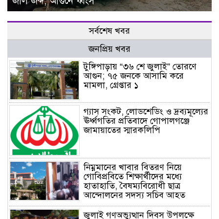
জাল জব্দ, আগুনে ধ্বংস
সর্বশেষ খবর
জনপ্রিয় খবর
টুঙ্গিপাড়ায় “৩৬ শে জুলাই” তোরণে
আগুন; ৭৫ জনকে আসামি করে
মামলা, গ্রেপ্তার ১
গ্যাস সংকট, লোডশেডিং ও দ্রব্যমূল্যের
ঊর্ধ্বগতির প্রতিবাদে গোপালগঞ্জে
জামায়াতের স্মারকলিপি
নিম্নমানের খাবার বিতরণ নিয়ে
গোবিপ্রবিতে শিক্ষার্থীদের মধ্যে
হাতাহাতি, বৈষম্যবিরোধী ছাত্র
আন্দোলনের সদস্য সচিব আহত
জুলাই গণঅভ্যুত্থান দিবস উপলক্ষে