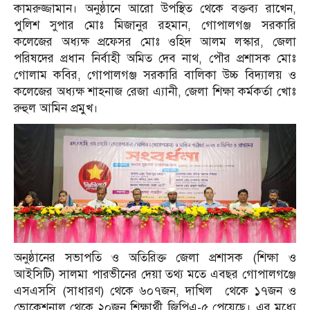
কামরুজ্জামান। অনুষ্ঠানে আরো উপস্থিত থেকে বক্তব্য রাখেন,
পুলিশ সুপার মোঃ মিজানুর রহমান, গোপালগঞ্জ সরকারি
কলেজের অধ্যক্ষ প্রফেসর মোঃ ওহিদ আলম লস্কার, জেলা
পরিষদের প্রধান নির্বাহী অমিত দেব নাথ, পৌর প্রশাসক মোঃ
গোলাম কবির, গোপালগঞ্জ সরকারি বালিকা উচ্চ বিদ্যালয় ও
কলেজের অধ্যক্ষ শাহনাজ রেজা এ্যানী, জেলা শিক্ষা কর্মকর্তা খোঃ
রুহুল আমিন প্রমুখ।
অনুষ্ঠানের সভাপতি ও অতিরিক্ত জেলা প্রশাসক (শিক্ষা ও
আইসিটি) সালমা পারভীনের দেয়া তথ্য মতে এবছর গোপালগঞ্জে
এসএসসি (সাধারণ) থেকে ৬০৭জন, দাখিল থেকে ১৭জন ও
ভোকেশনাল থেকে ২০জন শিক্ষার্থী জিপিএ-৫ পেয়েছে। এর মধ্যে