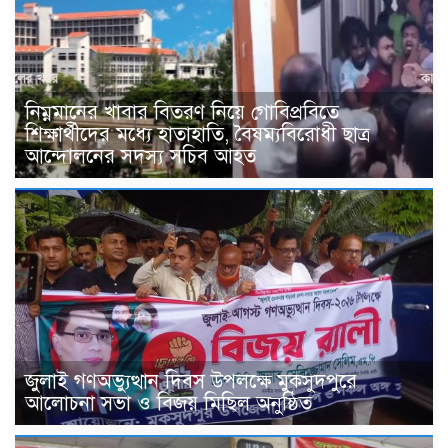
নিম্নমানের খাবার বিতরণ নিয়ে গোবিপ্রবিতে
শিক্ষার্থীদের মধ্যে হাতাহাতি, বৈষম্যবিরোধী ছাত্র
আন্দোলনের সদস্য সচিব আহত
জুলাই গণঅভ্যুত্থান দিবস উপলক্ষে মুকসুদপুরে
আলোচনা সভা ও বিজয় মিছিল অনুষ্ঠিত