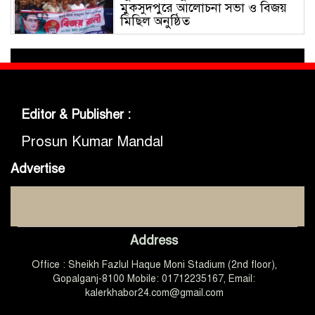
মুকসুদপুরে আলোচনা সভা ও বিজয়
মিছিল অনুষ্ঠিত
গোবিপ্রবিতে জুলাই গণঅভ্যুত্থান দিবস
উদযাপন
Editor & Publisher :
মুকসুদপুরে প্রায় দুই লাখ টাকার
নিষিদ্ধ চায়না দুয়ারী জাল জব্দ, আগুনে
Prosun Kumar Mandal
ধ্বংস
Advertise
মুকসুদপুরে ‘রক্তাক্ত জুলাই’ শীর্ষক
চিত্রাঙ্কন প্রতিযোগিতা অনুষ্ঠিত
Address
জুলাইয়ের চেতনা ধারণ করে
Office : Sheikh Fazlul Haque Moni Stadium (2nd floor),
গণতান্ত্রিক ও আধুনিক বাংলাদেশ
গড়তে সবাইকে কাজ করতে হবে
Gopalganj-8100 Mobile: 01712235167, Email:
-এমপি ডা. কে এম বাবর
kalerkhabor24.com@gmail.com