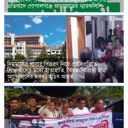
প্রতিবাদে গোপালগঞ্জে জামায়াতের স্মারকলিপি
নিম্নমানের খাবার বিতরণ নিয়ে গোবিপ্রবিতে
শিক্ষার্থীদের মধ্যে হাতাহাতি, বৈষম্যবিরোধী ছাত্র
আন্দোলনের সদস্য সচিব আহত