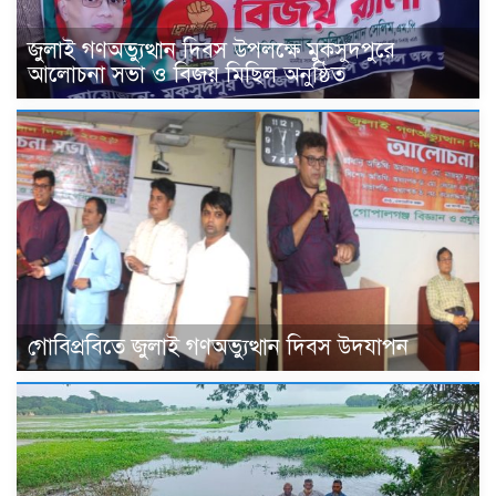
জুলাই গণঅভ্যুত্থান দিবস উপলক্ষে মুকসুদপুরে
আলোচনা সভা ও বিজয় মিছিল অনুষ্ঠিত
গোবিপ্রবিতে জুলাই গণঅভ্যুত্থান দিবস উদযাপন