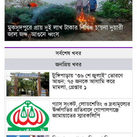
মুকসুদপুরে প্রায় দুই লাখ টাকার নিষিদ্ধ চায়না দুয়ারী
জাল জব্দ, আগুনে ধ্বংস
সর্বশেষ খবর
জনপ্রিয় খবর
টুঙ্গিপাড়ায় “৩৬ শে জুলাই” তোরণে
আগুন; ৭৫ জনকে আসামি করে
মামলা, গ্রেপ্তার ১
গ্যাস সংকট, লোডশেডিং ও দ্রব্যমূল্যের
ঊর্ধ্বগতির প্রতিবাদে গোপালগঞ্জে
জামায়াতের স্মারকলিপি