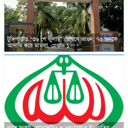
টুঙ্গিপাড়ায় “৩৬ শে জুলাই” তোরণে আগুন; ৭৫ জনকে
আসামি করে মামলা, গ্রেপ্তার ১
গ্যাস সংকট, লোডশেডিং ও দ্রব্যমূল্যের ঊর্ধ্বগতির