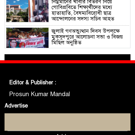
নিম্নমানের খাবার বিতরণ নিয়ে
গোবিপ্রবিতে শিক্ষার্থীদের মধ্যে
হাতাহাতি, বৈষম্যবিরোধী ছাত্র
আন্দোলনের সদস্য সচিব আহত
জুলাই গণঅভ্যুত্থান দিবস উপলক্ষে
মুকসুদপুরে আলোচনা সভা ও বিজয়
মিছিল অনুষ্ঠিত
গোবিপ্রবিতে জুলাই গণঅভ্যুত্থান দিবস
উদযাপন
Editor & Publisher :
মুকসুদপুরে প্রায় দুই লাখ টাকার
নিষিদ্ধ চায়না দুয়ারী জাল জব্দ, আগুনে
Prosun Kumar Mandal
ধ্বংস
Advertise
মুকসুদপুরে ‘রক্তাক্ত জুলাই’ শীর্ষক
চিত্রাঙ্কন প্রতিযোগিতা অনুষ্ঠিত