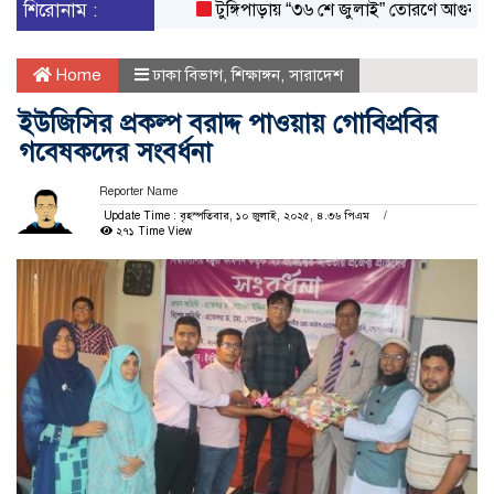
শিরোনাম :
টুঙ্গিপাড়ায় “৩৬ শে জুলাই” তোরণে আগুন; ৭৫ জনক
Home
ঢাকা বিভাগ
,
শিক্ষাঙ্গন
,
সারাদেশ
ইউজিসির প্রকল্প বরাদ্দ পাওয়ায় গোবিপ্রবির
গবেষকদের সংবর্ধনা
Reporter Name
Update Time : বৃহস্পতিবার, ১০ জুলাই, ২০২৫, ৪.৩৬ পিএম
২৭১ Time View