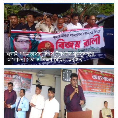
জুলাই গণঅভ্যুত্থান দিবস উপলক্ষে মুকসুদপুরে
আলোচনা সভা ও বিজয় মিছিল অনুষ্ঠিত