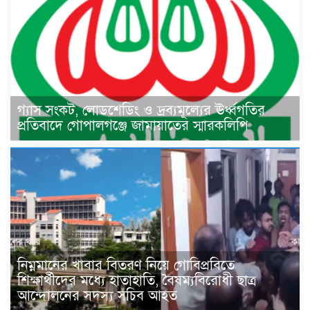
গ্যাস সংকট, লোডশেডিং ও দ্রব্যমূল্যের ঊর্ধ্বগতির
প্রতিবাদে গোপালগঞ্জে জামায়াতের স্মারকলিপি
নিম্নমানের খাবার বিতরণ নিয়ে গোবিপ্রবিতে
শিক্ষার্থীদের মধ্যে হাতাহাতি, বৈষম্যবিরোধী ছাত্র
আন্দোলনের সদস্য সচিব আহত