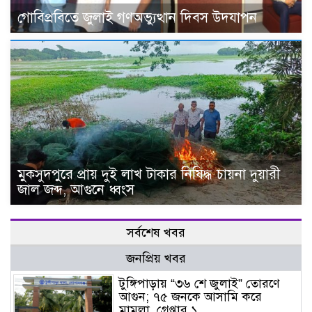
গোবিপ্রবিতে জুলাই গণঅভ্যুত্থান দিবস উদযাপন
মুকসুদপুরে প্রায় দুই লাখ টাকার নিষিদ্ধ চায়না দুয়ারী
জাল জব্দ, আগুনে ধ্বংস
সর্বশেষ খবর
জনপ্রিয় খবর
টুঙ্গিপাড়ায় “৩৬ শে জুলাই” তোরণে
আগুন; ৭৫ জনকে আসামি করে
মামলা, গ্রেপ্তার ১