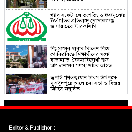
গ্যাস সংকট, লোডশেডিং ও দ্রব্যমূল্যের
ঊর্ধ্বগতির প্রতিবাদে গোপালগঞ্জে
জামায়াতের স্মারকলিপি
নিম্নমানের খাবার বিতরণ নিয়ে
গোবিপ্রবিতে শিক্ষার্থীদের মধ্যে
হাতাহাতি, বৈষম্যবিরোধী ছাত্র
আন্দোলনের সদস্য সচিব আহত
জুলাই গণঅভ্যুত্থান দিবস উপলক্ষে
মুকসুদপুরে আলোচনা সভা ও বিজয়
মিছিল অনুষ্ঠিত
গোবিপ্রবিতে জুলাই গণঅভ্যুত্থান দিবস
উদযাপন
Editor & Publisher :
মুকসুদপুরে প্রায় দুই লাখ টাকার