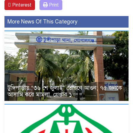
Pinterest
Print
More News Of This Category
টুঙ্গিপাড়ায় “৩৬ শে জুলাই” তোরণে আগুন; ৭৫ জনকে
আসামি করে মামলা, গ্রেপ্তার ১