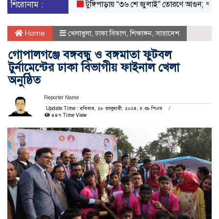
শিরোনাম :
টুঙ্গিপাড়ায় “৩৬ শে জুলাই” তোরণে আগুন; ৭৫ জনকে আ
Home
খেলাধুলা
,
ঢাকা বিভাগ
,
শিক্ষাঙ্গন
,
সারাদেশ
গোপালগঞ্জে বঙ্গবন্ধু ও বঙ্গমাতা ফুটবল
টুর্নামেন্টের ঢাকা বিভাগীয় ফাইনাল খেলা
অনুষ্ঠিত
Reporter Name
Update Time : রবিবার, ২৮ জানুয়ারী, ২০২৪, ৫.৩৯ পিএম
৪৪৭ Time View