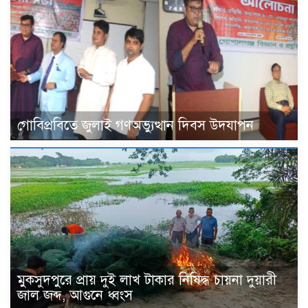
গোবিপ্রবিতে জুলাই গণঅভ্যুত্থান দিবস উদযাপন
মুকসুদপুরে প্রায় দুই লাখ টাকার নিষিদ্ধ চায়না দুয়ারী
জাল জব্দ, আগুনে ধ্বংস