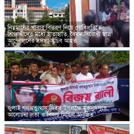
নিম্নমানের খাবার বিতরণ নিয়ে গোবিপ্রবিতে
শিক্ষার্থীদের মধ্যে হাতাহাতি, বৈষম্যবিরোধী ছাত্র
আন্দোলনের সদস্য সচিব আহত
জুলাই গণঅভ্যুত্থান দিবস উপলক্ষে মুকসুদপুরে
আলোচনা সভা ও বিজয় মিছিল অনুষ্ঠিত