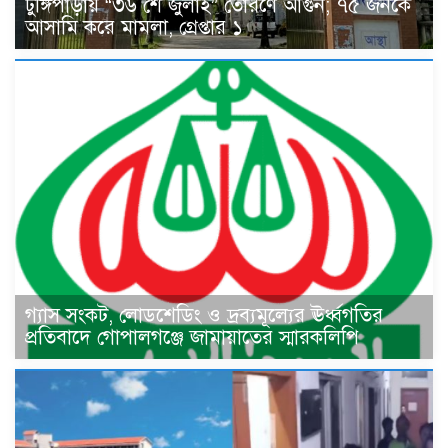
টুঙ্গিপাড়ায় “৩৬ শে জুলাই” তোরণে আগুন; ৭৫ জনকে
আসামি করে মামলা, গ্রেপ্তার ১
গ্যাস সংকট, লোডশেডিং ও দ্রব্যমূল্যের ঊর্ধ্বগতির
প্রতিবাদে গোপালগঞ্জে জামায়াতের স্মারকলিপি