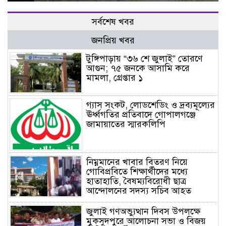
সর্বশেষ খবর
জনপ্রিয় খবর
টুঙ্গিপাড়ায় “৩৬ শে জুলাই” তোরণে
আগুন; ৭৫ জনকে আসামি করে
মামলা, গ্রেপ্তার ১
গ্যাস সংকট, লোডশেডিং ও দ্রব্যমূল্যের
ঊর্ধ্বগতির প্রতিবাদে গোপালগঞ্জে
জামায়াতের স্মারকলিপি
নিম্নমানের খাবার বিতরণ নিয়ে
গোবিপ্রবিতে শিক্ষার্থীদের মধ্যে
হাতাহাতি, বৈষম্যবিরোধী ছাত্র
আন্দোলনের সদস্য সচিব আহত
জুলাই গণঅভ্যুত্থান দিবস উপলক্ষে
মুকসুদপুরে আলোচনা সভা ও বিজয়