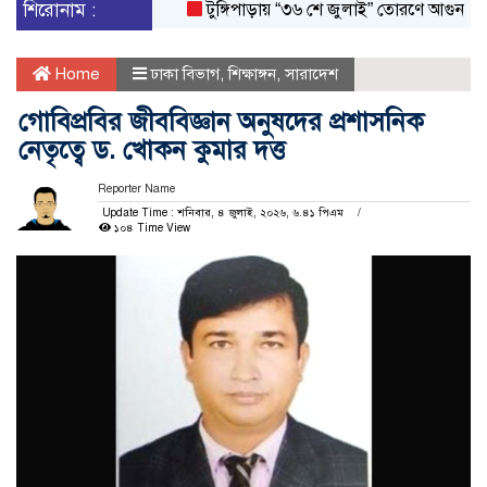
শিরোনাম :
টুঙ্গিপাড়ায় “৩৬ শে জুলাই” তোরণে আগুন; ৭৫ জন
Home
ঢাকা বিভাগ
,
শিক্ষাঙ্গন
,
সারাদেশ
গোবিপ্রবির জীববিজ্ঞান অনুষদের প্রশাসনিক
নেতৃত্বে ড. খোকন কুমার দত্ত
Reporter Name
Update Time : শনিবার, ৪ জুলাই, ২০২৬, ৬.৪১ পিএম
১০৪ Time View