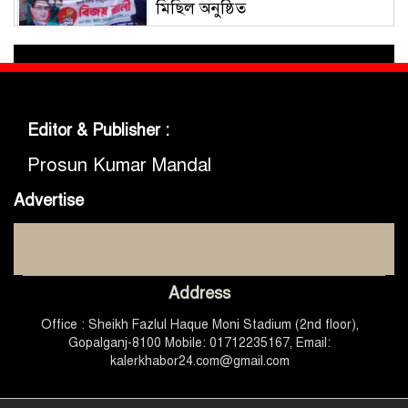
মিছিল অনুষ্ঠিত
গোবিপ্রবিতে জুলাই গণঅভ্যুত্থান দিবস
উদযাপন
Editor & Publisher :
মুকসুদপুরে প্রায় দুই লাখ টাকার
নিষিদ্ধ চায়না দুয়ারী জাল জব্দ, আগুনে
Prosun Kumar Mandal
ধ্বংস
Advertise
মুকসুদপুরে ‘রক্তাক্ত জুলাই’ শীর্ষক
চিত্রাঙ্কন প্রতিযোগিতা অনুষ্ঠিত
Address
জুলাইয়ের চেতনা ধারণ করে
Office : Sheikh Fazlul Haque Moni Stadium (2nd floor),
গণতান্ত্রিক ও আধুনিক বাংলাদেশ
গড়তে সবাইকে কাজ করতে হবে
Gopalganj-8100 Mobile: 01712235167, Email:
-এমপি ডা. কে এম বাবর
kalerkhabor24.com@gmail.com
গোপালগঞ্জে আটাবোঝাই ট্রাক