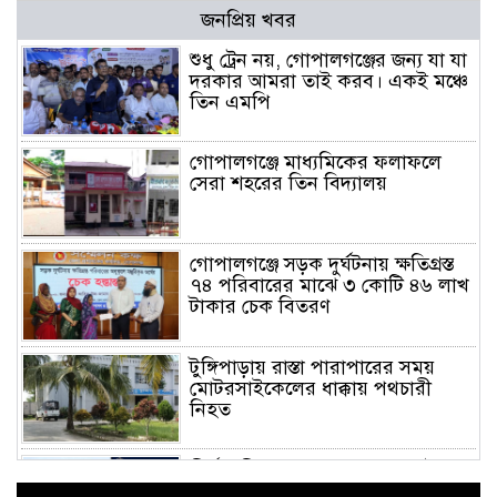
জনপ্রিয় খবর
শুধু ট্রেন নয়, গোপালগঞ্জের জন্য যা যা
দরকার আমরা তাই করব। একই মঞ্চে
তিন এমপি
গোপালগঞ্জে মাধ্যমিকের ফলাফলে
সেরা শহরের তিন বিদ্যালয়
গোপালগঞ্জে সড়ক দুর্ঘটনায় ক্ষতিগ্রস্ত
৭৪ পরিবারের মাঝে ৩ কোটি ৪৬ লাখ
টাকার চেক বিতরণ
টুঙ্গিপাড়ায় রাস্তা পারাপারের সময়
মোটরসাইকেলের ধাক্কায় পথচারী
নিহত
দীর্ঘ প্রতীক্ষার অবসান, ১০ আগস্ট
সন্ধ্যায় উদ্বোধন হচ্ছে ঢাকা-গোপালগঞ্জ