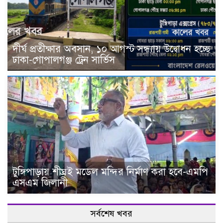
দীর্ঘ প্রতীক্ষার অবসান, ১০ আগস্ট সন্ধ্যায় উদ্বোধন হচ্ছে
ঢাকা-গোপালগঞ্জ ট্রেন সার্ভিস
টুঙ্গিপাড়ায় শীঘ্রই মডেল মন্দির নির্মাণ করা হবে-এমপি
এসএম জিলানী
সর্বশেষ খবর