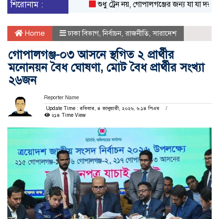
শিরোনাম :
শুধু ট্রেন নয়, গোপালগঞ্জের জন্য যা যা দরকার
Home
ঢাকা বিভাগ
,
নির্বাচন
,
রাজনীতি
,
সারাদেশ
গোপালগঞ্জ-০৩ আসনে স্থগিত ২ প্রার্থীর
মনোনয়ন বৈধ ঘোষণা, মোট বৈধ প্রার্থীর সংখ্যা
২৬জন
Reporter Name
Update Time : রবিবার, ৪ জানুয়ারী, ২০২৬, ৬.১৪ পিএম
২১৪ Time View