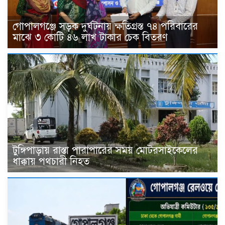
গোপালগঞ্জে সড়ক দুর্ঘটনায় ক্ষতিগ্রস্ত ৭৪ পরিবারের
মাঝে ৩ কোটি ৪৬ লাখ টাকার চেক বিতরণ
টুঙ্গিপাড়ায় রাস্তা পারাপারের সময় মোটরসাইকেলের
ধাক্কায় পথচারী নিহত