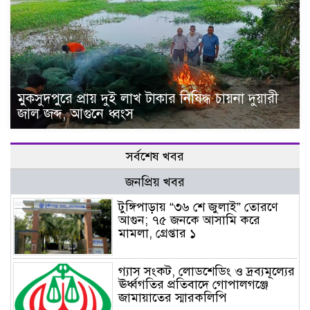
মুকসুদপুরে প্রায় দুই লাখ টাকার নিষিদ্ধ চায়না দুয়ারী
জাল জব্দ, আগুনে ধ্বংস
সর্বশেষ খবর
জনপ্রিয় খবর
টুঙ্গিপাড়ায় “৩৬ শে জুলাই” তোরণে
আগুন; ৭৫ জনকে আসামি করে
মামলা, গ্রেপ্তার ১
গ্যাস সংকট, লোডশেডিং ও দ্রব্যমূল্যের
ঊর্ধ্বগতির প্রতিবাদে গোপালগঞ্জে
জামায়াতের স্মারকলিপি