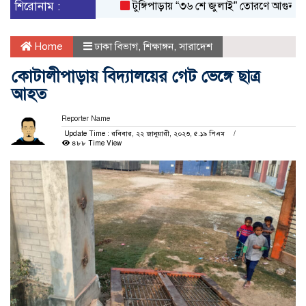
শিরোনাম :
টুঙ্গিপাড়ায় “৩৬ শে জুলাই” তোরণে আগুন; ৭৫ জন
Home
ঢাকা বিভাগ
,
শিক্ষাঙ্গন
,
সারাদেশ
কোটালীপাড়ায় বিদ্যালয়ের গেট ভেঙ্গে ছাত্র
আহত
Reporter Name
Update Time : রবিবার, ২২ জানুয়ারী, ২০২৩, ৫.১৯ পিএম
৪৮৮ Time View