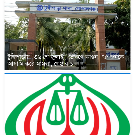
টুঙ্গিপাড়ায় “৩৬ শে জুলাই” তোরণে আগুন; ৭৫ জনকে
আসামি করে মামলা, গ্রেপ্তার ১