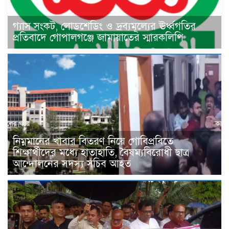
গ্যাস সংকট, লোডশেডিং ও দ্রব্যমূল্যের ঊর্ধ্বগতির
প্রতিবাদে গোপালগঞ্জে জামায়াতের স্মারকলিপি
নিম্নমানের খাবার বিতরণ নিয়ে গোবিপ্রবিতে
শিক্ষার্থীদের মধ্যে হাতাহাতি, বৈষম্যবিরোধী ছাত্র
আন্দোলনের সদস্য সচিব আহত