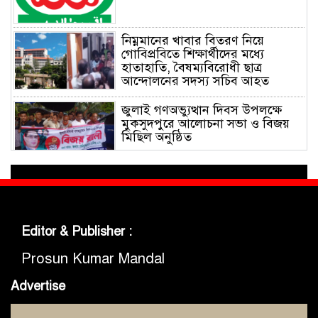
নিম্নমানের খাবার বিতরণ নিয়ে
গোবিপ্রবিতে শিক্ষার্থীদের মধ্যে
হাতাহাতি, বৈষম্যবিরোধী ছাত্র
আন্দোলনের সদস্য সচিব আহত
জুলাই গণঅভ্যুত্থান দিবস উপলক্ষে
মুকসুদপুরে আলোচনা সভা ও বিজয়
মিছিল অনুষ্ঠিত
গোবিপ্রবিতে জুলাই গণঅভ্যুত্থান দিবস
উদযাপন
Editor & Publisher :
মুকসুদপুরে প্রায় দুই লাখ টাকার
নিষিদ্ধ চায়না দুয়ারী জাল জব্দ, আগুনে
Prosun Kumar Mandal
ধ্বংস
Advertise
মুকসুদপুরে ‘রক্তাক্ত জুলাই’ শীর্ষক