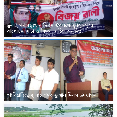
জুলাই গণঅভ্যুত্থান দিবস উপলক্ষে মুকসুদপুরে
আলোচনা সভা ও বিজয় মিছিল অনুষ্ঠিত
গোবিপ্রবিতে জুলাই গণঅভ্যুত্থান দিবস উদযাপন