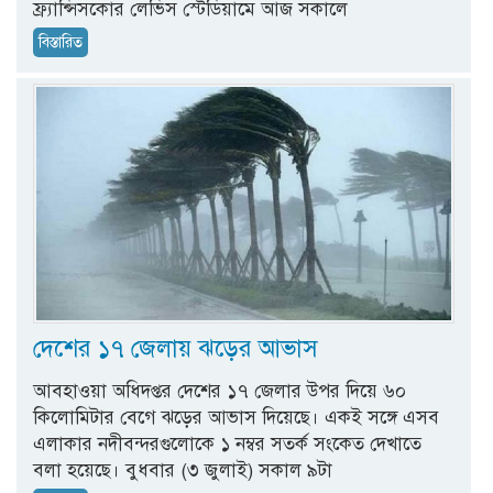
ফ্র্যান্সিসকোর লেভিস স্টেডিয়ামে আজ সকালে
বিস্তারিত
দেশের ১৭ জেলায় ঝড়ের আভাস
আবহাওয়া অধিদপ্তর দেশের ১৭ জেলার উপর দিয়ে ৬০
কিলোমিটার বেগে ঝড়ের আভাস দিয়েছে। একই সঙ্গে এসব
এলাকার নদীবন্দরগুলোকে ১ নম্বর সতর্ক সংকেত দেখাতে
বলা হয়েছে। বুধবার (৩ জুলাই) সকাল ৯টা