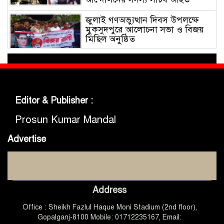
জুলাই গণঅভ্যুত্থান দিবস উপলক্ষে
মুকসুদপুরে আলোচনা সভা ও বিজয়
মিছিল অনুষ্ঠিত
গোবিপ্রবিতে জুলাই গণঅভ্যুত্থান দিবস
উদযাপন
Editor & Publisher :
মুকসুদপুরে প্রায় দুই লাখ টাকার
Prosun Kumar Mandal
নিষিদ্ধ চায়না দুয়ারী জাল জব্দ, আগুনে
ধ্বংস
Advertise
মুকসুদপুরে ‘রক্তাক্ত জুলাই’ শীর্ষক
চিত্রাঙ্কন প্রতিযোগিতা অনুষ্ঠিত
Address
জুলাইয়ের চেতনা ধারণ করে
Office : Sheikh Fazlul Haque Moni Stadium (2nd floor),
গণতান্ত্রিক ও আধুনিক বাংলাদেশ
Gopalganj-8100 Mobile: 01712235167, Email:
গড়তে সবাইকে কাজ করতে হবে