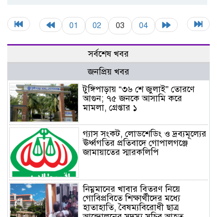
01
02
03
04
সর্বশেষ খবর
জনপ্রিয় খবর
টুঙ্গিপাড়ায় “৩৬ শে জুলাই” তোরণে
আগুন; ৭৫ জনকে আসামি করে
মামলা, গ্রেপ্তার ১
গ্যাস সংকট, লোডশেডিং ও দ্রব্যমূল্যের
ঊর্ধ্বগতির প্রতিবাদে গোপালগঞ্জে
জামায়াতের স্মারকলিপি
নিম্নমানের খাবার বিতরণ নিয়ে
গোবিপ্রবিতে শিক্ষার্থীদের মধ্যে
হাতাহাতি, বৈষম্যবিরোধী ছাত্র
আন্দোলনের সদস্য সচিব আহত