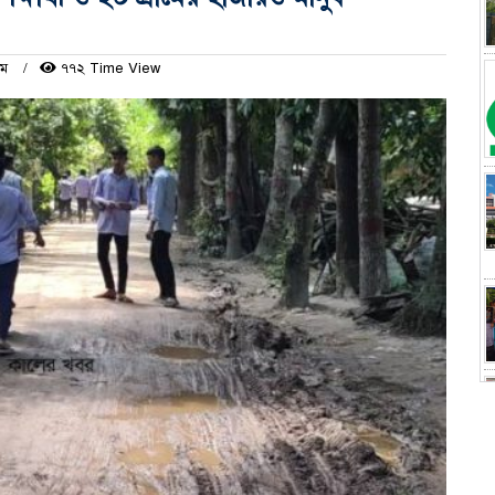
এম
৭৭২ Time View