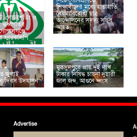
নিয়ে গোবিপ্রবিতে
শিক্ষার্থীদের মধ্যে হাতাহাতি,
বৈষম্যবিরোধী ছাত্র
কট, লোডশেডিং ও
আন্দোলনের সদস্য সচিব
ের ঊর্ধ্বগতির
আহত
 গোপালগঞ্জে
র স্মারকলিপি
মুকসুদপুরে প্রায় দুই লাখ
তে জুলাই
টাকার নিষিদ্ধ চায়না দুয়ারী
থান দিবস উদযাপন
জাল জব্দ, আগুনে ধ্বংস
Advertise
A