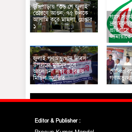
টুঙ্গিপাড়ায় “৩৬ শে জুলাই”
তোরণে আগুন; ৭৫ জনকে
গ্যাস সং
আসামি করে মামলা, গ্রেপ্তার
দ্রব্যমূল্য
১
প্রতিবাদে
জামায়াতে
জুলাই গণঅভ্যুত্থান দিবস
উপলক্ষে মুকসুদপুরে
আলোচনা সভা ও বিজয়
গোবিপ্রবি
মিছিল অনুষ্ঠিত
গণঅভ্যুত্
Editor & Publisher :