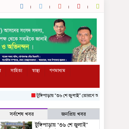
ল
সাহিত্য
স্বাস্থ্য
গণমাধ্যম
টুঙ্গিপাড়ায় “৩৬ শে জুলাই” তোরণে আগুন; ৭৫ জনকে আসামি করে 
সর্বশেষ খবর
জনপ্রিয় খবর
টুঙ্গিপাড়ায় “৩৬ শে জুলাই”