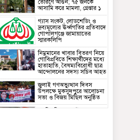
তোরণে আগুন; ৭৫ জনকে
আসামি করে মামলা, গ্রেপ্তার ১
গ্যাস সংকট, লোডশেডিং ও
দ্রব্যমূল্যের ঊর্ধ্বগতির প্রতিবাদে
গোপালগঞ্জে জামায়াতের
স্মারকলিপি
নিম্নমানের খাবার বিতরণ নিয়ে
গোবিপ্রবিতে শিক্ষার্থীদের মধ্যে
হাতাহাতি, বৈষম্যবিরোধী ছাত্র
আন্দোলনের সদস্য সচিব আহত
জুলাই গণঅভ্যুত্থান দিবস
উপলক্ষে মুকসুদপুরে আলোচনা
সভা ও বিজয় মিছিল অনুষ্ঠিত
গোবিপ্রবিতে জুলাই
গণঅভ্যুত্থান দিবস উদযাপন
মুকসুদপুরে প্রায় দুই লাখ টাকার