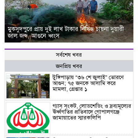
মুকসুদপুরে প্রায় দুই লাখ টাকার নিষিদ্ধ চায়না দুয়ারী
জাল জব্দ, আগুনে ধ্বংস
সর্বশেষ খবর
জনপ্রিয় খবর
টুঙ্গিপাড়ায় “৩৬ শে জুলাই” তোরণে
আগুন; ৭৫ জনকে আসামি করে
মামলা, গ্রেপ্তার ১
গ্যাস সংকট, লোডশেডিং ও দ্রব্যমূল্যের
ঊর্ধ্বগতির প্রতিবাদে গোপালগঞ্জে
জামায়াতের স্মারকলিপি