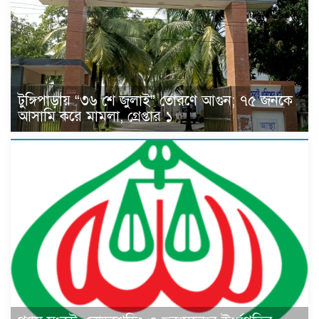
টুঙ্গিপাড়ায় “৩৬ শে জুলাই” তোরণে আগুন; ৭৫ জনকে
আসামি করে মামলা, গ্রেপ্তার ১