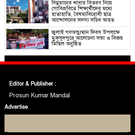
নিম্নমানের খাবার বিতরণ নিয়ে
গোবিপ্রবিতে শিক্ষার্থীদের মধ্যে
হাতাহাতি, বৈষম্যবিরোধী ছাত্র
আন্দোলনের সদস্য সচিব আহত
জুলাই গণঅভ্যুত্থান দিবস উপলক্ষে
মুকসুদপুরে আলোচনা সভা ও বিজয়
মিছিল অনুষ্ঠিত
গোবিপ্রবিতে জুলাই গণঅভ্যুত্থান দিবস
উদযাপন
Editor & Publisher :
মুকসুদপুরে প্রায় দুই লাখ টাকার
নিষিদ্ধ চায়না দুয়ারী জাল জব্দ, আগুনে
Prosun Kumar Mandal
ধ্বংস
Advertise
মুকসুদপুরে ‘রক্তাক্ত জুলাই’ শীর্ষক
চিত্রাঙ্কন প্রতিযোগিতা অনুষ্ঠিত