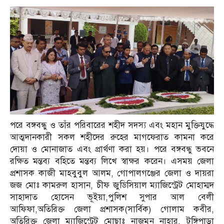
পরে বঙ্গবন্ধু ও তাঁর পরিবারের শহীদ সদস্য এবং মহান মুক্তিযুদ্ধে
আত্মদানকারী সকল শহীদের রুহের মাগফেরাত কামনা করে
দোয়া ও মোনাজাত এবং প্রার্থণা করা হয়। পরে বঙ্গবন্ধু ভবনে
রক্ষিত মন্তব্য বহিতে মন্তব্য লিখে স্বাক্ষর করেন। এসময় জেলা
প্রশাসক কাজী মাহবুবুল আলম, গোপালগঞ্জের জেলা ও দায়রা
জজ মোঃ কামরুল হাসান, চীফ জুডিসিয়াল ম্যাজিস্ট্রেট মোহাম্মদ
সাহাদাত হোসেন ভূইয়া,পুলিশ সুপার আল বেলী
আফিফা,অতিরিক্ত জেলা প্রশাসক(সার্বিক) গোলাম কবীর,
অতিরিক্ত জেলা ম্যাজিস্ট্রেট মোছাঃ নাজমুন নাহার, টুঙ্গিপাড়া