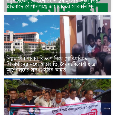
গ্যাস সংকট, লোডশেডিং ও দ্রব্যমূল্যের ঊর্ধ্বগতির
প্রতিবাদে গোপালগঞ্জে জামায়াতের স্মারকলিপি
নিম্নমানের খাবার বিতরণ নিয়ে গোবিপ্রবিতে
শিক্ষার্থীদের মধ্যে হাতাহাতি, বৈষম্যবিরোধী ছাত্র
আন্দোলনের সদস্য সচিব আহত