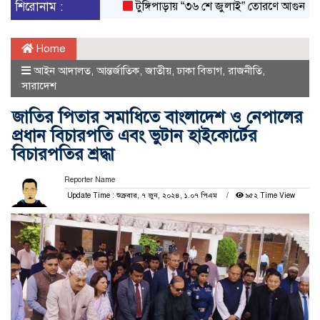
শিরোনাম :
টুঙ্গিপাড়ায় “৩৬ শে জুলাই” তোরণে আগুন; ৭৫ জনক
Home
আইন আদালত
,
আন্তর্জাতিক
,
জাতীয়
,
ঢাকা বিভাগ
,
রাজনীতি
,
সারাদেশ
জাতির পিতার সমাধিতে বাংলাদেশ ও নেপালের
প্রধান বিচারপতি এবং ভুটান হাইকোর্টের
বিচারপতির শ্রদ্ধা
Reporter Name
Update Time : শুক্রবার, ৭ জুন, ২০২৪, ১.০৭ পিএম
৯৫২ Time View