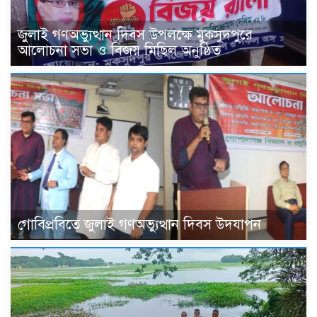
জুলাই গণঅভ্যুত্থান দিবস উপলক্ষে মুকসুদপুরে
আলোচনা সভা ও বিজয় মিছিল অনুষ্ঠিত
গোবিপ্রবিতে জুলাই গণঅভ্যুত্থান দিবস উদযাপন