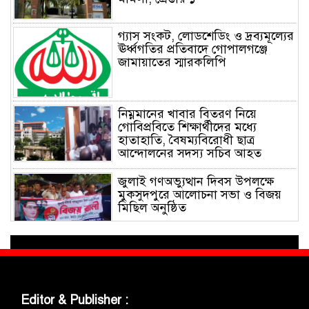
গ্যাস সংকট, লোডশেডিং ও দ্রব্যমূল্যের
ঊর্ধ্বগতির প্রতিবাদে গোপালগঞ্জে
জামায়াতের স্মারকলিপি
নিম্নমানের খাবার বিতরণ নিয়ে
গোবিপ্রবিতে শিক্ষার্থীদের মধ্যে
হাতাহাতি, বৈষম্যবিরোধী ছাত্র
আন্দোলনের সদস্য সচিব আহত
জুলাই গণঅভ্যুত্থান দিবস উপলক্ষে
মুকসুদপুরে আলোচনা সভা ও বিজয়
মিছিল অনুষ্ঠিত
গোবিপ্রবিতে জুলাই গণঅভ্যুত্থান দিবস
উদযাপন
Editor & Publisher :