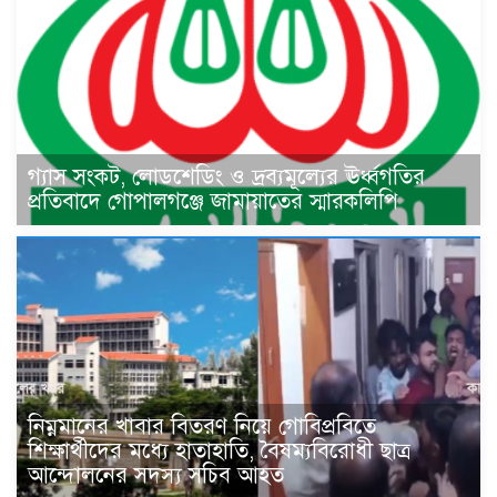
গ্যাস সংকট, লোডশেডিং ও দ্রব্যমূল্যের ঊর্ধ্বগতির
প্রতিবাদে গোপালগঞ্জে জামায়াতের স্মারকলিপি
নিম্নমানের খাবার বিতরণ নিয়ে গোবিপ্রবিতে
শিক্ষার্থীদের মধ্যে হাতাহাতি, বৈষম্যবিরোধী ছাত্র
আন্দোলনের সদস্য সচিব আহত