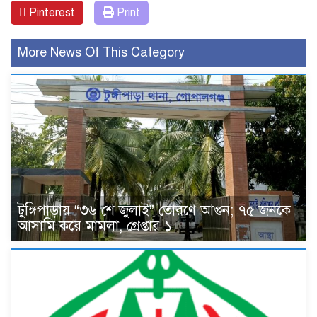
Pinterest
Print
More News Of This Category
টুঙ্গিপাড়ায় “৩৬ শে জুলাই” তোরণে আগুন; ৭৫ জনকে
আসামি করে মামলা, গ্রেপ্তার ১