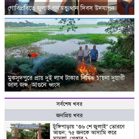
গোবিপ্রবিতে জুলাই গণঅভ্যুত্থান দিবস উদযাপন
মুকসুদপুরে প্রায় দুই লাখ টাকার নিষিদ্ধ চায়না দুয়ারী
জাল জব্দ, আগুনে ধ্বংস
সর্বশেষ খবর
জনপ্রিয় খবর
টুঙ্গিপাড়ায় “৩৬ শে জুলাই” তোরণে
আগুন; ৭৫ জনকে আসামি করে
মামলা, গ্রেপ্তার ১