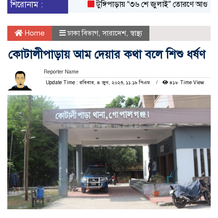
শিরোনাম :
টুঙ্গিপাড়ায় “৩৬ শে জুলাই” তোরণে আগুন; ৭৫ জ
Home
ঢাকা বিভাগ
,
সারাদেশ
,
স্বাস্থ্য
কোটালীপাড়ায় আম দেয়ার কথা বলে শিশু ধর্ষণ
Reporter Name
Update Time : রবিবার, ৪ জুন, ২০২৩, ১১.১৯ পিএম
৪১৮ Time View