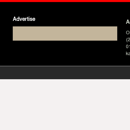
Advertise
A
O
(
0
k