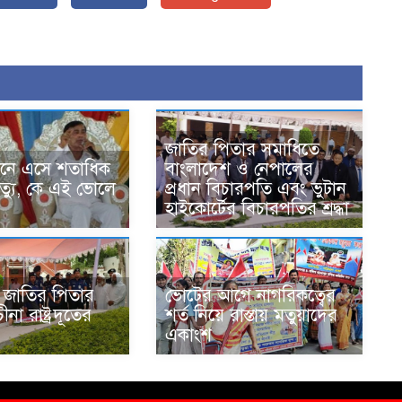
জাতির পিতার সমাধিতে
ঠানে এসে শতাধিক
বাংলাদেশ ও নেপালের
ৃত্যু, কে এই ভোলে
প্রধান বিচারপতি এবং ভুটান
হাইকোর্টের বিচারপতির শ্রদ্ধা
ায় জাতির পিতার
ভোটের আগে নাগরিকত্বের
না রাষ্ট্রদূতের
শর্ত নিয়ে রাস্তায় মতুয়াদের
একাংশ