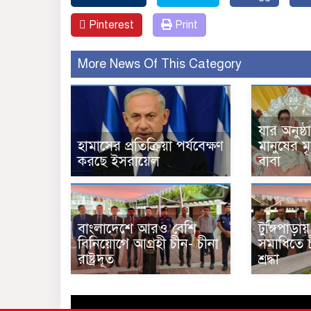
Pinterest
Print
More News Of This Category
যার অনুষ্
হামাসের প্রতিক্রিয়া পর্যবেক্ষণ
মানুষের ম
করছে ইসরায়েল
বাবা
বাংলাদেশে আরও বেশি
টুঙ্গিপাড়
বিনিয়োগে আগ্রহী চীন- চীনা
সমাধিতে চী
রাষ্ট্রদূত
শ্রদ্ধা