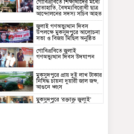
গোবিপ্রবিতে শিক্ষার্থীদের মধ্যে
হাতাহাতি, বৈষম্যবিরোধী ছাত্র
আন্দোলনের সদস্য সচিব আহত
জুলাই গণঅভ্যুত্থান দিবস
উপলক্ষে মুকসুদপুরে আলোচনা
সভা ও বিজয় মিছিল অনুষ্ঠিত
গোবিপ্রবিতে জুলাই
গণঅভ্যুত্থান দিবস উদযাপন
মুকসুদপুরে প্রায় দুই লাখ টাকার
নিষিদ্ধ চায়না দুয়ারী জাল জব্দ,
আগুনে ধ্বংস
মুকসুদপুরে ‘রক্তাক্ত জুলাই’
শীর্ষক চিত্রাঙ্কন প্রতিযোগিতা
অনুষ্ঠিত
জুলাইয়ের চেতনা ধারণ করে
গণতান্ত্রিক ও আধুনিক