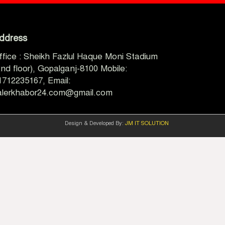
ddress
ffice : Sheikh Fazlul Haque Moni Stadium
2nd floor), Gopalganj-8100 Mobile:
1712235167, Email:
alerkhabor24.com@gmail.com
Design & Developed By:
JM IT SOLUTION