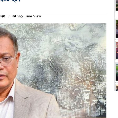
পিএম
৯৬১ Time View