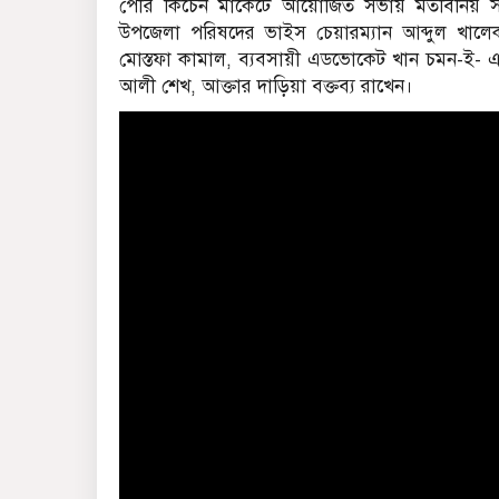
পৌর কিচেন মার্কেটে আয়োজিত সভায় মতবিনিয় স
উপজেলা পরিষদের ভাইস চেয়ারম্যান আব্দুল খাল
মোস্তফা কামাল, ব্যবসায়ী এডভোকেট খান চমন-ই- এল
আলী শেখ, আক্তার দাড়িয়া বক্তব্য রাখেন।