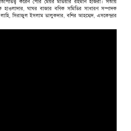
ভাপতিত্ব করেন পৌর মেয়র মতিয়ার রহমান হাজরা। সভায়
েক হাওলাদার, ঘাঘর বাজার বণিক সমিতির সাধারণ সম্পাদক
াহি, সিরাজুল ইসলাম তালুকদার, বশির আহম্মেদ, এসকেন্দ্রার