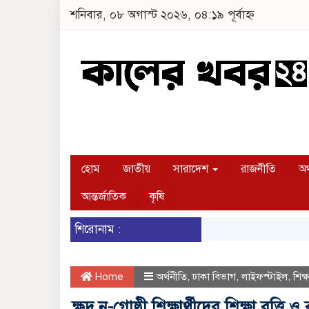
শনিবার, ০৮ অগাস্ট ২০২৬, ০৪:১৯ পূর্বাহ্ন
হোম
জাতীয়
সারাদেশ
রাজনীতি
অর
আন্তর্জাতিক
কৃষি
শিরোনাম :
Home
অর্থনীতি
,
ঢাকা বিভাগ
,
লাইফস্টাইল
,
শিক্ষ
ক্ষুদ্র নৃ-গোষ্ঠী শিক্ষার্থীদের শিক্ষা 