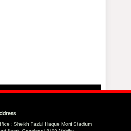
ddress
ffice : Sheikh Fazlul Haque Moni Stadium