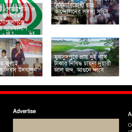
বৈষম্যবিরোধী ছাত্র
কট, লোডশেডিং ও
আন্দোলনের সদস্য সচিব
ের ঊর্ধ্বগতির
আহত
 গোপালগঞ্জে
র স্মারকলিপি
মুকসুদপুরে প্রায় দুই লাখ
তে জুলাই
টাকার নিষিদ্ধ চায়না দুয়ারী
থান দিবস উদযাপন
জাল জব্দ, আগুনে ধ্বংস
Advertise
A
O