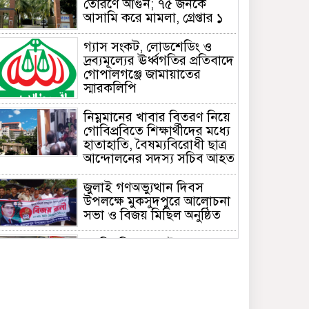
তোরণে আগুন; ৭৫ জনকে
আসামি করে মামলা, গ্রেপ্তার ১
গ্যাস সংকট, লোডশেডিং ও
দ্রব্যমূল্যের ঊর্ধ্বগতির প্রতিবাদে
গোপালগঞ্জে জামায়াতের
স্মারকলিপি
নিম্নমানের খাবার বিতরণ নিয়ে
গোবিপ্রবিতে শিক্ষার্থীদের মধ্যে
হাতাহাতি, বৈষম্যবিরোধী ছাত্র
আন্দোলনের সদস্য সচিব আহত
জুলাই গণঅভ্যুত্থান দিবস
উপলক্ষে মুকসুদপুরে আলোচনা
সভা ও বিজয় মিছিল অনুষ্ঠিত
গোবিপ্রবিতে জুলাই
গণঅভ্যুত্থান দিবস উদযাপন
মুকসুদপুরে প্রায় দুই লাখ টাকার