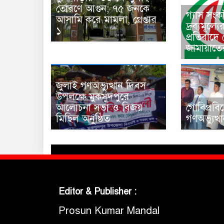
তোরণে আগুন; ৭৫ জনকে
গ্যাস সং
আসামি করে মামলা, গ্রেপ্তার
দ্রব্যমূল্য
১
প্রতিবাদে
জামায়াতে
জুলাই গণঅভ্যুত্থান দিবস
উপলক্ষে মুকসুদপুরে
আলোচনা সভা ও বিজয়
গোবিপ্রবি
মিছিল অনুষ্ঠিত
গণঅভ্যুত্
Editor & Publisher :
Prosun Kumar Mandal