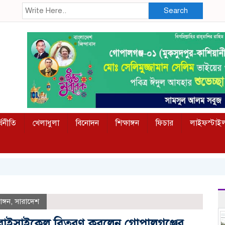
Search
্থনীতি
খেলাধুলা
বিনোদন
শিক্ষাঙ্গন
ফিচার
লাইফস্টাই
াঙ্গন
,
সারাদেশ
বৃত্তি ও বাইসাইকেল বিতরণ করলেন গোপালগঞ্জের