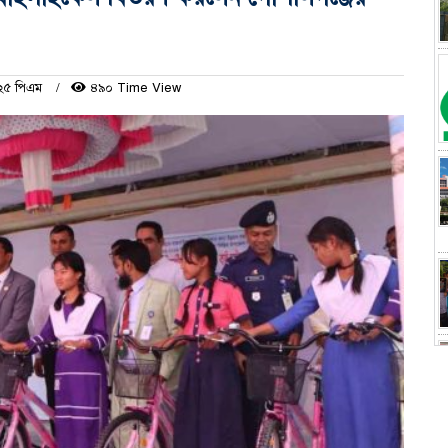
৭.২৫ পিএম
৪৯০ Time View