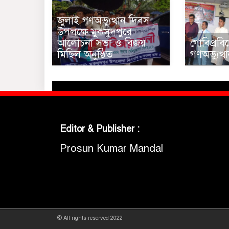
জুলাই গণঅভ্যুত্থান দিবস
উপলক্ষে মুকসুদপুরে
আলোচনা সভা ও বিজয়
গোবিপ্রবি
মিছিল অনুষ্ঠিত
গণঅভ্যুত্
Editor & Publisher :
Prosun Kumar Mandal
© All rights reserved 2022