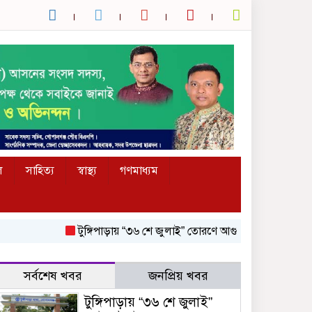
ল
সাহিত্য
স্বাস্থ্য
গণমাধ্যম
টুঙ্গিপাড়ায় “৩৬ শে জুলাই” তোরণে আগুন; ৭৫ জনকে আসামি করে ম
সর্বশেষ খবর
জনপ্রিয় খবর
টুঙ্গিপাড়ায় “৩৬ শে জুলাই”