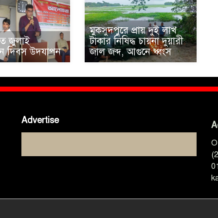
মুকসুদপুরে প্রায় দুই লাখ
তে জুলাই
টাকার নিষিদ্ধ চায়না দুয়ারী
থান দিবস উদযাপন
জাল জব্দ, আগুনে ধ্বংস
Advertise
A
O
(
0
k