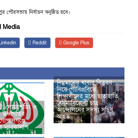
 পৌরসভায় নির্বাচন অনুষ্ঠিত হবে।
l Media
inkedin
Reddit
Google Plus
নিম্নমানের খাবার বিতরণ
নিয়ে গোবিপ্রবিতে
শিক্ষার্থীদের মধ্যে হাতাহাতি,
বৈষম্যবিরোধী ছাত্র
কট, লোডশেডিং ও
আন্দোলনের সদস্য সচিব
ের ঊর্ধ্বগতির
আহত
 গোপালগঞ্জে
র স্মারকলিপি