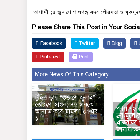
আগামী ১৫ জুন গোপালগঞ্জ সদর পৌরসভা ও মুকসুদপুর
Please Share This Post in Your Socia
Facebook
Twitter
Digg
L
Pinterest
Print
More News Of This Category
টুঙ্গিপাড়ায় “৩৬ শে জুলাই”
তোরণে আগুন; ৭৫ জনকে
গ্যাস সং
আসামি করে মামলা, গ্রেপ্তার
দ্রব্যমূল্য
১
প্রতিবাদে
জামায়াতে