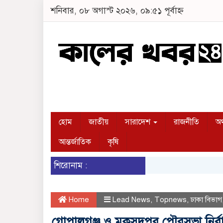
শনিবার, ০৮ অগাস্ট ২০২৬, ০৯:৫১ পূর্বাহ্ন
হোম
জাতীয়
সারাদেশ
রাজনীতি
অর
আন্তর্জাতিক
কৃষি
শিরোনাম :
Home
Lead News
,
Topnews
,
ঢাকা বিভাগ
গোপালগঞ্জ ও মুকসুদপুর পৌরসভা নির্ব