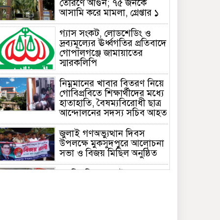
তোরণে আগুন; ৭৫ জনকে
আসামি করে মামলা, গ্রেপ্তার ১
গ্যাস সংকট, লোডশেডিং ও
দ্রব্যমূল্যের ঊর্ধ্বগতির প্রতিবাদে
গোপালগঞ্জে জামায়াতের
স্মারকলিপি
নিম্নমানের খাবার বিতরণ নিয়ে
গোবিপ্রবিতে শিক্ষার্থীদের মধ্যে
হাতাহাতি, বৈষম্যবিরোধী ছাত্র
আন্দোলনের সদস্য সচিব আহত
জুলাই গণঅভ্যুত্থান দিবস
উপলক্ষে মুকসুদপুরে আলোচনা
সভা ও বিজয় মিছিল অনুষ্ঠিত
গোবিপ্রবিতে জুলাই
গণঅভ্যুত্থান দিবস উদযাপন
মুকসুদপুরে প্রায় দুই লাখ টাকার