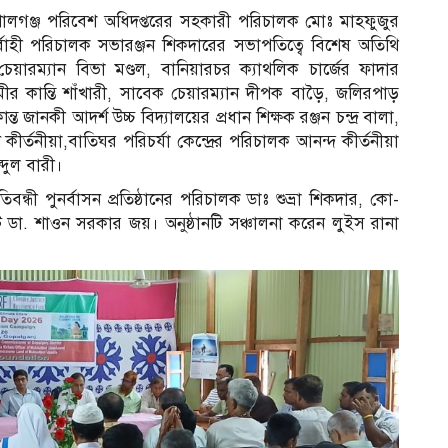
োপালগঞ্জ পরিবেশ অধিদপ্তরের সহকারী পরিচালক মোঃ মাহফুজুর
নির্বাহী পরিচালক সভারঞ্জন শিকদারের সভাপতিত্বে বিশেষ অতিথি
য়ারম্যান বিভা মণ্ডল, বানিয়ারচর ক্যাথলিক চার্জের ফাদার
মীর কান্তি শাঁখারী, সাবেক চেয়ারম্যান দীপক বাড়ৈ, জলিরপাড়
ানকী আদর্শ উচ্চ বিদ্যালয়ের প্রধান শিক্ষক রঞ্জন চন্দ্র বালা,
কীর্তনীয়া,বাতিঘর পরিচর্যা কেন্দ্রের পরিচালক আনন্দ কীর্তনীয়া
্দুল বারী।
িবন্ধী পুনর্বাসন প্রতিষ্ঠানের পরিচালক ডাঃ শুভ্রা শিকদার, কো-
ট ডা. শাওন সরকার জয়। অনুষ্ঠানটি সঞ্চালনা করেন লুইস রানা