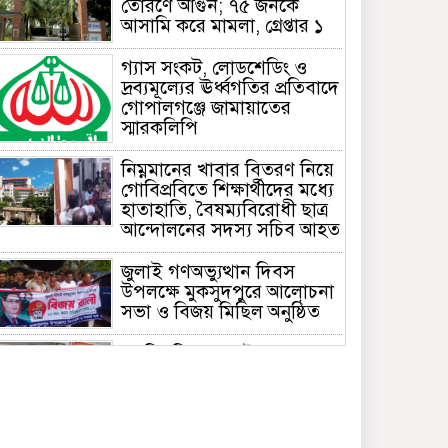
তোরণে আগুন; ৭৫ জনকে
আসামি করে মামলা, গ্রেপ্তার ১
গ্যাস সংকট, লোডশেডিং ও
দ্রব্যমূল্যের ঊর্ধ্বগতির প্রতিবাদে
গোপালগঞ্জে জামায়াতের
স্মারকলিপি
নিম্নমানের খাবার বিতরণ নিয়ে
গোবিপ্রবিতে শিক্ষার্থীদের মধ্যে
হাতাহাতি, বৈষম্যবিরোধী ছাত্র
আন্দোলনের সদস্য সচিব আহত
জুলাই গণঅভ্যুত্থান দিবস
উপলক্ষে মুকসুদপুরে আলোচনা
সভা ও বিজয় মিছিল অনুষ্ঠিত
গোবিপ্রবিতে জুলাই
গণঅভ্যুত্থান দিবস উদযাপন
মুকসুদপুরে প্রায় দুই লাখ টাকার