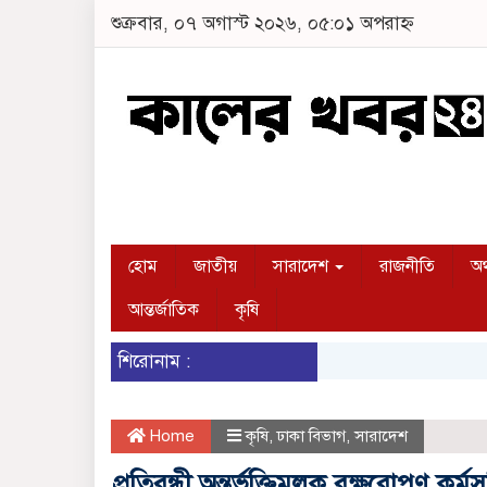
শুক্রবার, ০৭ অগাস্ট ২০২৬, ০৫:০১ অপরাহ্ন
হোম
জাতীয়
সারাদেশ
রাজনীতি
অর
আন্তর্জাতিক
কৃষি
শিরোনাম :
Home
কৃষি
,
ঢাকা বিভাগ
,
সারাদেশ
প্রতিবন্ধী অন্তর্ভুক্তিমূলক বৃক্ষরোপণ 