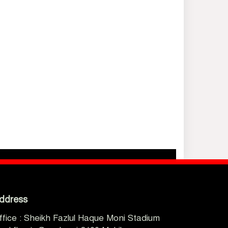
ddress
ffice : Sheikh Fazlul Haque Moni Stadium