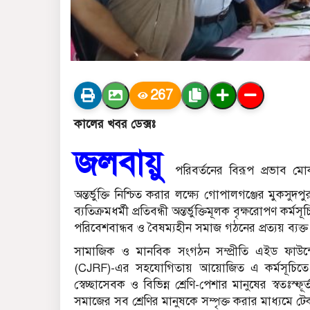
267
কালের খবর ডেক্সঃ
জলবায়ু
পরিবর্তনের বিরূপ প্রভাব মো
অন্তর্ভুক্তি নিশ্চিত করার লক্ষ্যে গোপালগঞ্জের মুকস
ব্যতিক্রমধর্মী প্রতিবন্ধী অন্তর্ভুক্তিমূলক বৃক্ষরোপণ ক
পরিবেশবান্ধব ও বৈষম্যহীন সমাজ গঠনের প্রত্যয় ব্যক্ত
সামাজিক ও মানবিক সংগঠন সম্প্রীতি এইড ফাউন্ডে
(CJRF)-এর সহযোগিতায় আয়োজিত এ কর্মসূচিতে প্রতিবন
স্বেচ্ছাসেবক ও বিভিন্ন শ্রেণি-পেশার মানুষের স্বতঃ
সমাজের সব শ্রেণির মানুষকে সম্পৃক্ত করার মাধ্যমে টেক