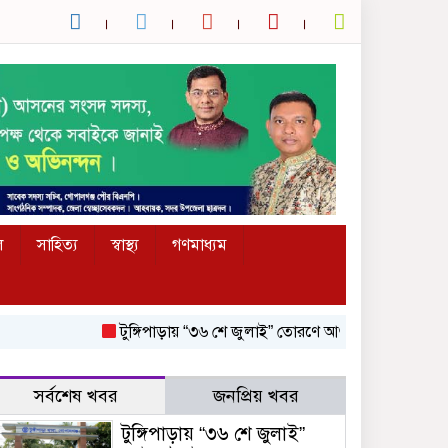
ল
সাহিত্য
স্বাস্থ্য
গণমাধ্যম
টুঙ্গিপাড়ায় “৩৬ শে জুলাই” তোরণে আগুন; ৭৫ জনকে আসামি করে ম
সর্বশেষ খবর
জনপ্রিয় খবর
টুঙ্গিপাড়ায় “৩৬ শে জুলাই”