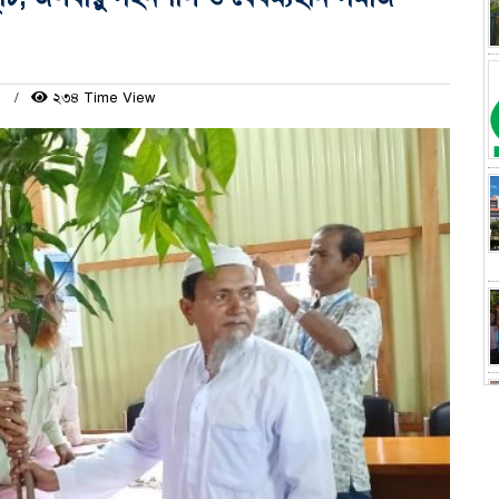
ম
২৩৪ Time View