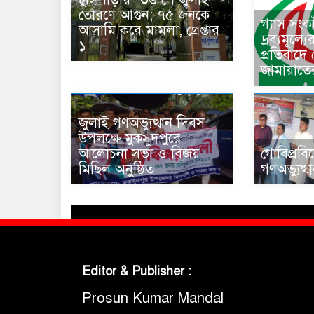
তোরণে আগুন; ৭৫ জনকে
গ্যাস সং
আসামি করে মামলা, গ্রেপ্তার
দ্রব্যমূল্য
১
প্রতিবাদে
জামায়াতে
জুলাই গণঅভ্যুত্থান দিবস
উপলক্ষে মুকসুদপুরে
আলোচনা সভা ও বিজয়
গোবিপ্রবি
মিছিল অনুষ্ঠিত
গণঅভ্যুত্
Editor & Publisher :
Prosun Kumar Mandal