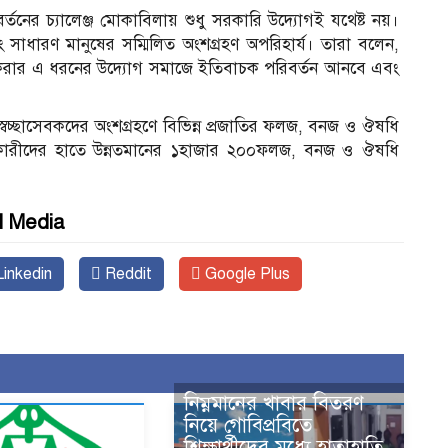
র্তনের চ্যালেঞ্জ মোকাবিলায় শুধু সরকারি উদ্যোগই যথেষ্ট নয়।
ন এবং সাধারণ মানুষের সম্মিলিত অংশগ্রহণ অপরিহার্য। তারা বলেন,
 যুক্ত করার এ ধরনের উদ্যোগ সমাজে ইতিবাচক পরিবর্তন আনবে এবং
্থী ও স্বেচ্ছাসেবকদের অংশগ্রহণে বিভিন্ন প্রজাতির ফলজ, বনজ ও ঔষধি
কারীদের হাতে উন্নতমানের ১হাজার ২০০ফলজ, বনজ ও ঔষধি
l Media
inkedin
Reddit
Google Plus
নিম্নমানের খাবার বিতরণ
নিয়ে গোবিপ্রবিতে
শিক্ষার্থীদের মধ্যে হাতাহাতি,