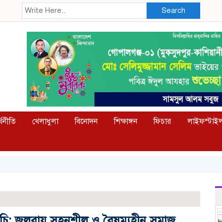
Search
্থনীতি
খেলাধুলা
বিনোদন
শিক্ষাঙ্গন
ফিচার
লাইফস্টাই
কর্মসূচি; জলবায়ু সহনশীল ও বৈষম্যহীন সমাজ