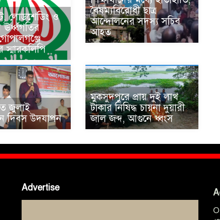
বৈষম্যবিরোধী ছাত্র
কট, লোডশেডিং ও
আন্দোলনের সদস্য সচিব
ের ঊর্ধ্বগতির
আহত
 গোপালগঞ্জে
র স্মারকলিপি
মুকসুদপুরে প্রায় দুই লাখ
তে জুলাই
টাকার নিষিদ্ধ চায়না দুয়ারী
থান দিবস উদযাপন
জাল জব্দ, আগুনে ধ্বংস
Advertise
A
O