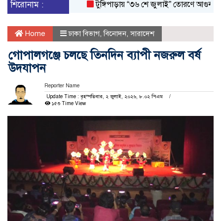
শিরোনাম :
টুঙ্গিপাড়ায় “৩৬ শে জুলাই” তোরণে আগুন; ৭৫ জন
Home
ঢাকা বিভাগ
,
বিনোদন
,
সারাদেশ
গোপালগঞ্জে চলছে তিনদিন ব্যাপী নজরুল বর্ষ
উদযাপন
Reporter Name
Update Time : বৃহস্পতিবার, ২ জুলাই, ২০২৬, ৮.০২ পিএম
১৫৩ Time View