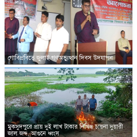
গোবিপ্রবিতে জুলাই গণঅভ্যুত্থান দিবস উদযাপন
মুকসুদপুরে প্রায় দুই লাখ টাকার নিষিদ্ধ চায়না দুয়ারী
জাল জব্দ, আগুনে ধ্বংস