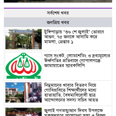
সর্বশেষ খবর
জনপ্রিয় খবর
টুঙ্গিপাড়ায় “৩৬ শে জুলাই” তোরণে
আগুন; ৭৫ জনকে আসামি করে
মামলা, গ্রেপ্তার ১
গ্যাস সংকট, লোডশেডিং ও দ্রব্যমূল্যের
ঊর্ধ্বগতির প্রতিবাদে গোপালগঞ্জে
জামায়াতের স্মারকলিপি
নিম্নমানের খাবার বিতরণ নিয়ে
গোবিপ্রবিতে শিক্ষার্থীদের মধ্যে
হাতাহাতি, বৈষম্যবিরোধী ছাত্র
আন্দোলনের সদস্য সচিব আহত
জুলাই গণঅভ্যুত্থান দিবস উপলক্ষে
মুকসুদপুরে আলোচনা সভা ও বিজয়