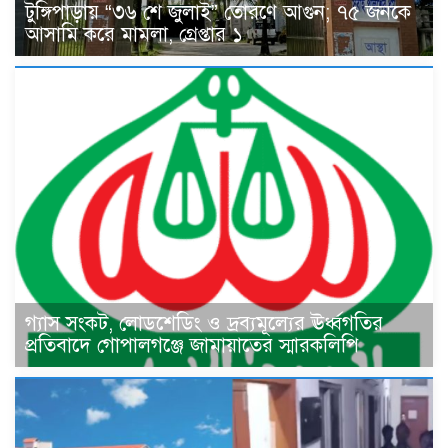
টুঙ্গিপাড়ায় “৩৬ শে জুলাই” তোরণে আগুন; ৭৫ জনকে
আসামি করে মামলা, গ্রেপ্তার ১
গ্যাস সংকট, লোডশেডিং ও দ্রব্যমূল্যের ঊর্ধ্বগতির
প্রতিবাদে গোপালগঞ্জে জামায়াতের স্মারকলিপি