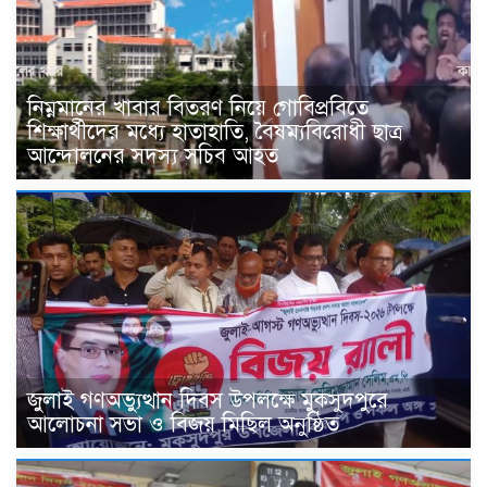
নিম্নমানের খাবার বিতরণ নিয়ে গোবিপ্রবিতে
শিক্ষার্থীদের মধ্যে হাতাহাতি, বৈষম্যবিরোধী ছাত্র
আন্দোলনের সদস্য সচিব আহত
জুলাই গণঅভ্যুত্থান দিবস উপলক্ষে মুকসুদপুরে
আলোচনা সভা ও বিজয় মিছিল অনুষ্ঠিত