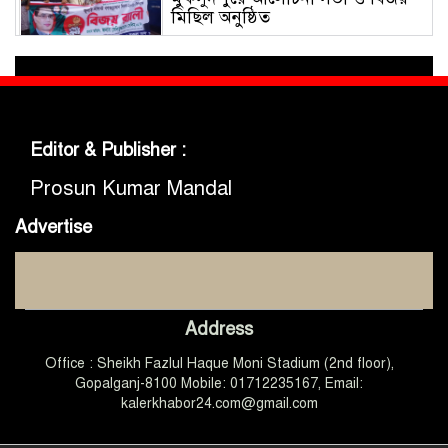
মিছিল অনুষ্ঠিত
গোবিপ্রবিতে জুলাই গণঅভ্যুত্থান দিবস
উদযাপন
Editor & Publisher :
মুকসুদপুরে প্রায় দুই লাখ টাকার
নিষিদ্ধ চায়না দুয়ারী জাল জব্দ, আগুনে
Prosun Kumar Mandal
ধ্বংস
Advertise
মুকসুদপুরে ‘রক্তাক্ত জুলাই’ শীর্ষক
চিত্রাঙ্কন প্রতিযোগিতা অনুষ্ঠিত
Address
জুলাইয়ের চেতনা ধারণ করে
Office : Sheikh Fazlul Haque Moni Stadium (2nd floor),
গণতান্ত্রিক ও আধুনিক বাংলাদেশ
গড়তে সবাইকে কাজ করতে হবে
Gopalganj-8100 Mobile: 01712235167, Email:
-এমপি ডা. কে এম বাবর
kalerkhabor24.com@gmail.com
গোপালগঞ্জে আটাবোঝাই ট্রাক