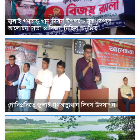
জুলাই গণঅভ্যুত্থান দিবস উপলক্ষে মুকসুদপুরে
আলোচনা সভা ও বিজয় মিছিল অনুষ্ঠিত
গোবিপ্রবিতে জুলাই গণঅভ্যুত্থান দিবস উদযাপন