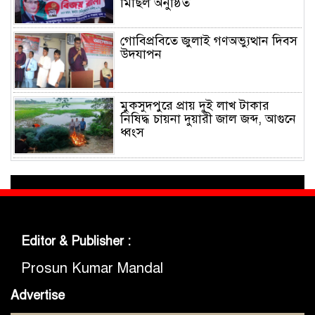
মিছিল অনুষ্ঠিত
গোবিপ্রবিতে জুলাই গণঅভ্যুত্থান দিবস
উদযাপন
মুকসুদপুরে প্রায় দুই লাখ টাকার
নিষিদ্ধ চায়না দুয়ারী জাল জব্দ, আগুনে
ধ্বংস
মুকসুদপুরে ‘রক্তাক্ত জুলাই’ শীর্ষক
চিত্রাঙ্কন প্রতিযোগিতা অনুষ্ঠিত
জুলাইয়ের চেতনা ধারণ করে
Editor & Publisher :
গণতান্ত্রিক ও আধুনিক বাংলাদেশ
গড়তে সবাইকে কাজ করতে হবে
Prosun Kumar Mandal
-এমপি ডা. কে এম বাবর
Advertise
গোপালগঞ্জে আটাবোঝাই ট্রাক