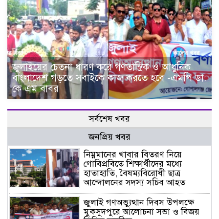
জুলাইয়ের চেতনা ধারণ করে গণতান্ত্রিক ও আধুনিক
বাংলাদেশ গড়তে সবাইকে কাজ করতে হবে -এমপি ডা.
কে এম বাবর
সর্বশেষ খবর
জনপ্রিয় খবর
নিম্নমানের খাবার বিতরণ নিয়ে
গোবিপ্রবিতে শিক্ষার্থীদের মধ্যে
হাতাহাতি, বৈষম্যবিরোধী ছাত্র
আন্দোলনের সদস্য সচিব আহত
জুলাই গণঅভ্যুত্থান দিবস উপলক্ষে
মুকসুদপুরে আলোচনা সভা ও বিজয়