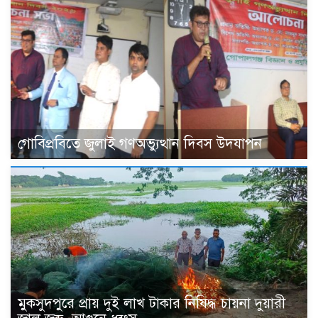
গোবিপ্রবিতে জুলাই গণঅভ্যুত্থান দিবস উদযাপন
মুকসুদপুরে প্রায় দুই লাখ টাকার নিষিদ্ধ চায়না দুয়ারী