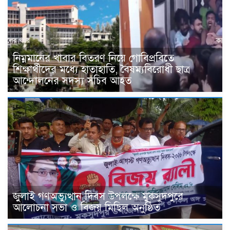
নিম্নমানের খাবার বিতরণ নিয়ে গোবিপ্রবিতে
শিক্ষার্থীদের মধ্যে হাতাহাতি, বৈষম্যবিরোধী ছাত্র
আন্দোলনের সদস্য সচিব আহত
জুলাই গণঅভ্যুত্থান দিবস উপলক্ষে মুকসুদপুরে
আলোচনা সভা ও বিজয় মিছিল অনুষ্ঠিত