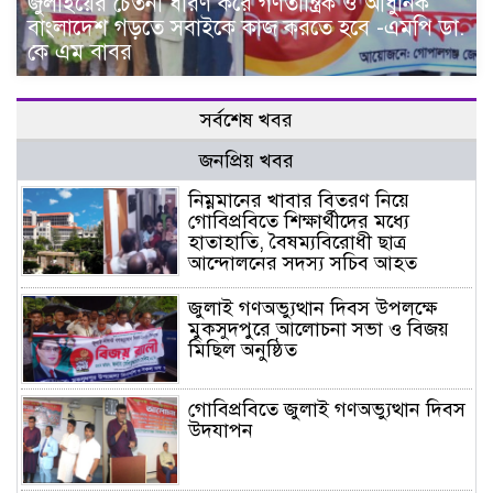
জুলাইয়ের চেতনা ধারণ করে গণতান্ত্রিক ও আধুনিক
বাংলাদেশ গড়তে সবাইকে কাজ করতে হবে -এমপি ডা.
কে এম বাবর
সর্বশেষ খবর
জনপ্রিয় খবর
নিম্নমানের খাবার বিতরণ নিয়ে
গোবিপ্রবিতে শিক্ষার্থীদের মধ্যে
হাতাহাতি, বৈষম্যবিরোধী ছাত্র
আন্দোলনের সদস্য সচিব আহত
জুলাই গণঅভ্যুত্থান দিবস উপলক্ষে
মুকসুদপুরে আলোচনা সভা ও বিজয়
মিছিল অনুষ্ঠিত
গোবিপ্রবিতে জুলাই গণঅভ্যুত্থান দিবস
উদযাপন