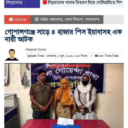
শিরোনাম :
নিম্নমানের খাবার বিতরণ নিয়ে গোবিপ্রবিতে শিক্ষার্থীদ
Home
আইন আদালত
,
ঢাকা বিভাগ
,
সারাদেশ
গোপালগঞ্জে সাড়ে ৪ হাজার পিস ইয়াবাসহ এক
নারী আটক
Reporter Name
Update Time : সোমবার, ১ জুন, ২০২৬, ২.১৫ পিএম
১৫৫ Time View