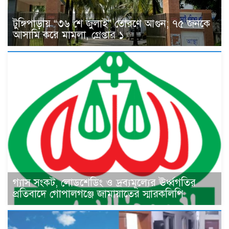
টুঙ্গিপাড়ায় “৩৬ শে জুলাই” তোরণে আগুন; ৭৫ জনকে
আসামি করে মামলা, গ্রেপ্তার ১
গ্যাস সংকট, লোডশেডিং ও দ্রব্যমূল্যের ঊর্ধ্বগতির
প্রতিবাদে গোপালগঞ্জে জামায়াতের স্মারকলিপি