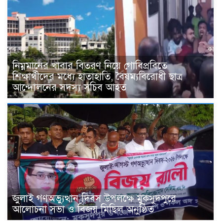
নিম্নমানের খাবার বিতরণ নিয়ে গোবিপ্রবিতে
শিক্ষার্থীদের মধ্যে হাতাহাতি, বৈষম্যবিরোধী ছাত্র
আন্দোলনের সদস্য সচিব আহত
জুলাই গণঅভ্যুত্থান দিবস উপলক্ষে মুকসুদপুরে
আলোচনা সভা ও বিজয় মিছিল অনুষ্ঠিত