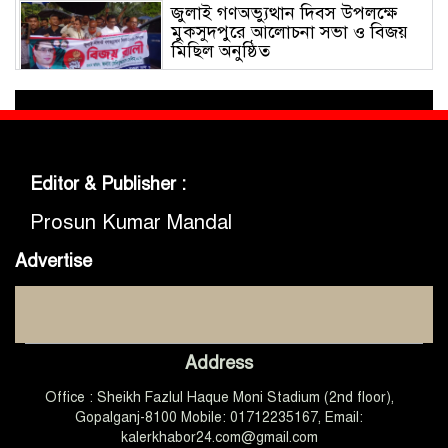
জুলাই গণঅভ্যুত্থান দিবস উপলক্ষে
মুকসুদপুরে আলোচনা সভা ও বিজয়
মিছিল অনুষ্ঠিত
গোবিপ্রবিতে জুলাই গণঅভ্যুত্থান দিবস
উদযাপন
Editor & Publisher :
মুকসুদপুরে প্রায় দুই লাখ টাকার
নিষিদ্ধ চায়না দুয়ারী জাল জব্দ, আগুনে
Prosun Kumar Mandal
ধ্বংস
Advertise
মুকসুদপুরে ‘রক্তাক্ত জুলাই’ শীর্ষক
চিত্রাঙ্কন প্রতিযোগিতা অনুষ্ঠিত
Address
জুলাইয়ের চেতনা ধারণ করে
Office : Sheikh Fazlul Haque Moni Stadium (2nd floor),
গণতান্ত্রিক ও আধুনিক বাংলাদেশ
গড়তে সবাইকে কাজ করতে হবে
Gopalganj-8100 Mobile: 01712235167, Email:
-এমপি ডা. কে এম বাবর
kalerkhabor24.com@gmail.com