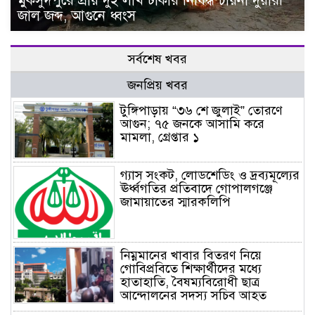
মুকসুদপুরে প্রায় দুই লাখ টাকার নিষিদ্ধ চায়না দুয়ারী
জাল জব্দ, আগুনে ধ্বংস
সর্বশেষ খবর
জনপ্রিয় খবর
টুঙ্গিপাড়ায় “৩৬ শে জুলাই” তোরণে
আগুন; ৭৫ জনকে আসামি করে
মামলা, গ্রেপ্তার ১
গ্যাস সংকট, লোডশেডিং ও দ্রব্যমূল্যের
ঊর্ধ্বগতির প্রতিবাদে গোপালগঞ্জে
জামায়াতের স্মারকলিপি
নিম্নমানের খাবার বিতরণ নিয়ে
গোবিপ্রবিতে শিক্ষার্থীদের মধ্যে
হাতাহাতি, বৈষম্যবিরোধী ছাত্র
আন্দোলনের সদস্য সচিব আহত