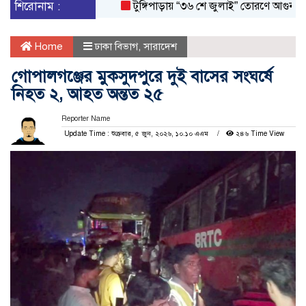
শিরোনাম :
টুঙ্গিপাড়ায় “৩৬ শে জুলাই” তোরণে আগুন; ৭৫ জন
Home
ঢাকা বিভাগ
,
সারাদেশ
গোপালগঞ্জের মুকসুদপুরে দুই বাসের সংঘর্ষে
নিহত ২, আহত অন্তত ২৫
Reporter Name
Update Time : শুক্রবার, ৫ জুন, ২০২৬, ১০.১০ এএম
২৪৬ Time View