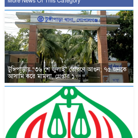
More News Of This Category
টুঙ্গিপাড়ায় “৩৬ শে জুলাই” তোরণে আগুন; ৭৫ জনকে
আসামি করে মামলা, গ্রেপ্তার ১