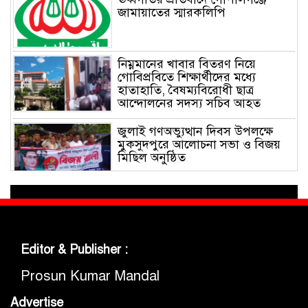
জামায়াতের স্মারকলিপি
নিম্নমানের খাবার বিতরণ নিয়ে
গোবিপ্রবিতে শিক্ষার্থীদের মধ্যে
হাতাহাতি, বৈষম্যবিরোধী ছাত্র
আন্দোলনের সদস্য সচিব আহত
জুলাই গণঅভ্যুত্থান দিবস উপলক্ষে
মুকসুদপুরে আলোচনা সভা ও বিজয়
মিছিল অনুষ্ঠিত
গোবিপ্রবিতে জুলাই গণঅভ্যুত্থান দিবস
উদযাপন
Editor & Publisher :
মুকসুদপুরে প্রায় দুই লাখ টাকার
নিষিদ্ধ চায়না দুয়ারী জাল জব্দ, আগুনে
Prosun Kumar Mandal
ধ্বংস
Advertise