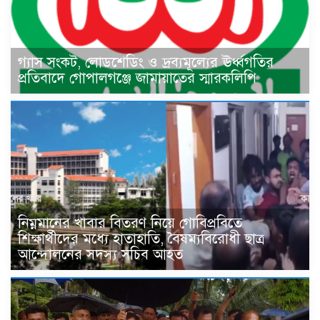
গ্যাস সংকট, লোডশেডিং ও দ্রব্যমূল্যের ঊর্ধ্বগতির
প্রতিবাদে গোপালগঞ্জে জামায়াতের স্মারকলিপি
নিম্নমানের খাবার বিতরণ নিয়ে গোবিপ্রবিতে
শিক্ষার্থীদের মধ্যে হাতাহাতি, বৈষম্যবিরোধী ছাত্র
আন্দোলনের সদস্য সচিব আহত