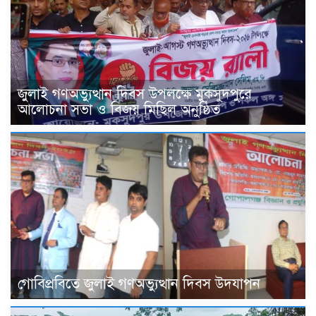
জুলাই গণঅভ্যুত্থান দিবস উপলক্ষে মুকসুদপুরে
আলোচনা সভা ও বিজয় মিছিল অনুষ্ঠিত
গোবিপ্রবিতে জুলাই গণঅভ্যুত্থান দিবস উদযাপন