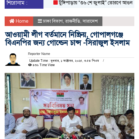
শিরোনাম :
টুঙ্গিপাড়ায় “৩৬ শে জুলাই” তোরণে আগুন; ৭৫ জন
Home
ঢাকা বিভাগ
,
রাজনীতি
,
সারাদেশ
আওয়ামী লীগ বর্তমানে নিষ্ক্রিয়, গোপালগঞ্জে
বিএনপির জন্য গোল্ডেন চান্স -সিরাজুল ইসলাম
Reporter Name
Update Time : বুধবার, ১ অক্টোবর, ২০২৫, ৩.৫৪ পিএম
৪৩৬ Time View