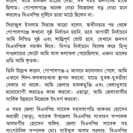
করেন, আমি একজন মাঠের নেতা, সব সময় জনগণের মাঝে
ছিলাম। গোপালগঞ্জে অনেক নেতা নিজেদের বড় নেতা মনে
করলেও বিএনপির দুর্দিনে তারা মাঠে ছিলেন না।
সিরাজুল ইসলাম সিরাজ আরো বলেন, স্বাধীনতার পর থেকে
গোপালগঞ্জে কখনো সুষ্ঠ নির্বাচন হয়নি, তবে আগামী নির্বাচনে
আমি নিশ্চিত সুষ্ঠ এবং শান্তিপূর্ণ ভোট হবে, যেখানে জনগণ
বিএনপিকে সমর্থন দিবে। বিগত নির্বাচনে বিশেষ করে হিন্দু
সম্প্রদায়ের ভোটে আমি ভাল ফলাফল পেয়েছিলাম, এজন্য তাদের
প্রতি আমি কৃতজ্ঞ।
তিনি উল্লেখ করেন, গোপালগঞ্জ-২ আসনে মনোনয়ন পেলে, আমি
এখানে শিল্প-কলকারখানা স্থাপন করবো, যাতে যুবক-যুবতীরা
বেকার না থাকে। আমি জেলার মাদকমুক্তি এবং খেলাধুলায়
মনোযোগী করতেও কাজ করবো। এছাড়া, আমি জেলাবাসীর
সার্বিক উন্নয়নে নিজেকে উৎসর্গ করবো।
এ সময় জেলা বিএনপির সাবেক সহসভাপতি আকবর হোসেন
ফরাজী (আকু), সাবেক উপজেলা বিএনপির সাধারণ সম্পাদক
আলমগীর হোসেন ফকির, জেলা বিএনপির সাবেক সহ
সাংগঠনিক সম্পাদক মোঃ সাইফুল আলম সরদার, বিএনপির