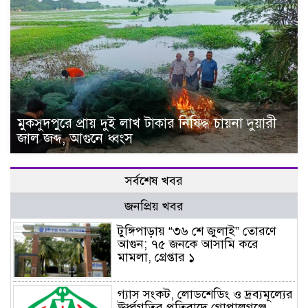
মুকসুদপুরে প্রায় দুই লাখ টাকার নিষিদ্ধ চায়না দুয়ারী
জাল জব্দ, আগুনে ধ্বংস
সর্বশেষ খবর
জনপ্রিয় খবর
টুঙ্গিপাড়ায় “৩৬ শে জুলাই” তোরণে
আগুন; ৭৫ জনকে আসামি করে
মামলা, গ্রেপ্তার ১
গ্যাস সংকট, লোডশেডিং ও দ্রব্যমূল্যের
ঊর্ধ্বগতির প্রতিবাদে গোপালগঞ্জে