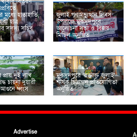
র খাবার বিতরণ
প্রবিতে
দের মধ্যে হাতাহাতি,
জুলাই গণঅভ্যুত্থান দিবস
ধী ছাত্র
উপলক্ষে মুকসুদপুরে
র সদস্য সচিব
আলোচনা সভা ও বিজয়
মিছিল অনুষ্ঠিত
 প্রায় দুই লাখ
মুকসুদপুরে ‘রক্তাক্ত জুলাই’
্ধ চায়না দুয়ারী
শীর্ষক চিত্রাঙ্কন প্রতিযোগিতা
 আগুনে ধ্বংস
অনুষ্ঠিত
Advertise
A