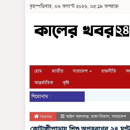
বৃহস্পতিবার, ০৬ অগাস্ট ২০২৬, ০৫:১৯ অপরাহ্ন
হোম
জাতীয়
সারাদেশ
রাজনীতি
অর
আন্তর্জাতিক
কৃষি
শিরোনাম :
Home
আইন আদালত
,
ঢাকা বিভাগ
,
সারাদেশ
কোটালীপাড়ায় শিশু অপহরণের ২৪ ঘণ্টার মধ