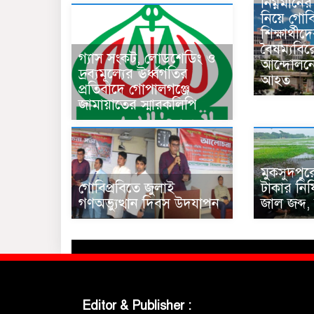
নিম্নমানে
নিয়ে গোবি
শিক্ষার্থী
বৈষম্যবিরো
গ্যাস সংকট, লোডশেডিং ও
আন্দোলনে
দ্রব্যমূল্যের ঊর্ধ্বগতির
আহত
প্রতিবাদে গোপালগঞ্জে
জামায়াতের স্মারকলিপি
মুকসুদপুরে
গোবিপ্রবিতে জুলাই
টাকার নিষিদ
গণঅভ্যুত্থান দিবস উদযাপন
জাল জব্দ,
Editor & Publisher :