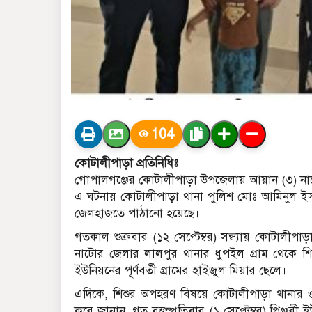
104
কোটালীপাড়া প্রতিনিধিঃ
গোপালগঞ্জের কোটালীপাড়া উপজেলায় আয়ান (৩) নামে 
এ ঘটনায় কোটালীপাড়া থানা পুলিশ মোঃ আমিনুল ইসলা
জেলহাজতে পাঠানো হয়েছে।
গতকাল শুক্রবার (১২ সেপ্টেম্বর) সন্ধ্যায় কোটালীপ
নাটোর জেলার লালপুর থানার ধুপইল গ্রাম থেকে শিশ
ইউনিয়নের পূর্ণবর্তী গ্রামের হাইজুল মিয়ার ছেলে।
এদিকে, শিশুর অপহরণ বিষয়ে কোটালীপাড়া থানার ওস
করে জানান, গত বৃহস্পতিবার (১ সেপ্টেম্বর) পিঞ্জুরী 