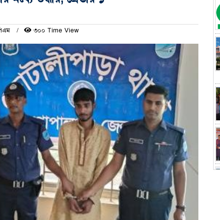
 পিএম
৩০০ Time View