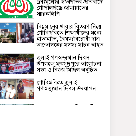
দ্রব্যমূল্যের ঊর্ধ্বগতির প্রতিবাদে
গোপালগঞ্জে জামায়াতের
স্মারকলিপি
নিম্নমানের খাবার বিতরণ নিয়ে
গোবিপ্রবিতে শিক্ষার্থীদের মধ্যে
হাতাহাতি, বৈষম্যবিরোধী ছাত্র
আন্দোলনের সদস্য সচিব আহত
জুলাই গণঅভ্যুত্থান দিবস
উপলক্ষে মুকসুদপুরে আলোচনা
সভা ও বিজয় মিছিল অনুষ্ঠিত
গোবিপ্রবিতে জুলাই
গণঅভ্যুত্থান দিবস উদযাপন
মুকসুদপুরে প্রায় দুই লাখ টাকার
নিষিদ্ধ চায়না দুয়ারী জাল জব্দ,
আগুনে ধ্বংস
মুকসুদপুরে ‘রক্তাক্ত জুলাই’