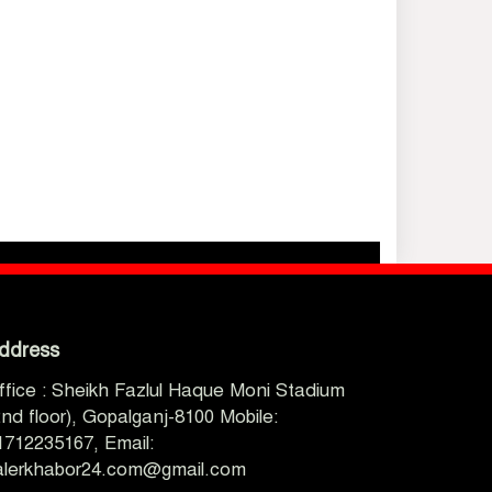
ddress
ffice : Sheikh Fazlul Haque Moni Stadium
2nd floor), Gopalganj-8100 Mobile:
1712235167, Email:
alerkhabor24.com@gmail.com