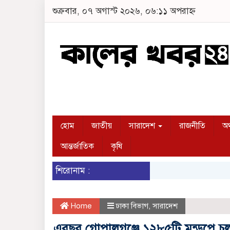
শুক্রবার, ০৭ অগাস্ট ২০২৬, ০৬:১১ অপরাহ্ন
হোম
জাতীয়
সারাদেশ
রাজনীতি
অর
আন্তর্জাতিক
কৃষি
শিরোনাম :
Home
ঢাকা বিভাগ
,
সারাদেশ
এবছর গোপালগঞ্জে ১২৮৫টি মন্ডপে চলছে শ