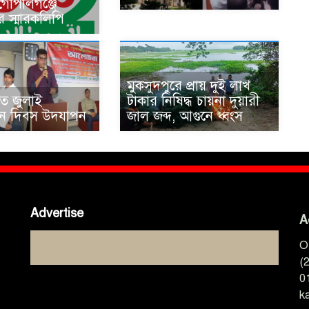
 গোপালগঞ্জে
র স্মারকলিপি
মুকসুদপুরে প্রায় দুই লাখ
তে জুলাই
টাকার নিষিদ্ধ চায়না দুয়ারী
থান দিবস উদযাপন
জাল জব্দ, আগুনে ধ্বংস
Advertise
A
O
(
0
k