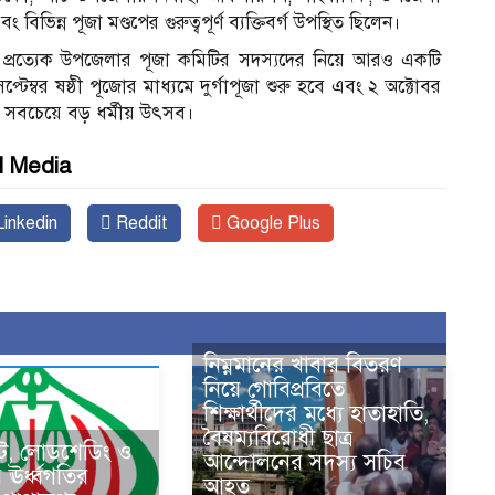
ন্ন পূজা মণ্ডপের গুরুত্বপূর্ণ ব্যক্তিবর্গ উপস্থিত ছিলেন।
 প্রত্যেক উপজেলার পূজা কমিটির সদস্যদের নিয়ে আরও একটি
েপ্টেম্বর ষষ্ঠী পূজোর মাধ্যমে দুর্গাপূজা শুরু হবে এবং ২ অক্টোবর
ের সবচেয়ে বড় ধর্মীয় উৎসব।
l Media
inkedin
Reddit
Google Plus
নিম্নমানের খাবার বিতরণ
নিয়ে গোবিপ্রবিতে
শিক্ষার্থীদের মধ্যে হাতাহাতি,
বৈষম্যবিরোধী ছাত্র
কট, লোডশেডিং ও
আন্দোলনের সদস্য সচিব
ের ঊর্ধ্বগতির
আহত