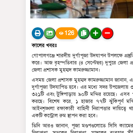
126
কালের খবরঃ
গোপালগঞ্জে শারদীয় দুর্গাপূজা উদযাপন উপলক্ষে প্র
করে। আজ বৃহস্পতিবার (৪ সেপ্টেম্বর) দুপুরে জেলা প
জেলা প্রশাসক মুহম্মদ কামরুজ্জামান।
এসময় জেলা প্রশাসক মুহম্মদ কামরুজ্জামান জানান,
দুর্গাপূজা উদযাপিত হবে। এর মধ্যে সদর উপজেলায় 
৩২১টি এবং টুঙ্গিপাড়ায় ৯০টি মন্দির রয়েছে। এসব পুজো নি
করছে। বিশেষ করে, ১ হাজার ৭৭টি ঝুঁকিপূর্ণ মন্দ
আইনশৃঙ্খলা রক্ষাকারী বাহিনী নিরাপত্তার দায়িত্বে থা
একটি কন্ট্রোল রুম স্থাপন করা হবে।
তিনি আরও জানান, পূজা মণ্ডপগুলোতে সিসি ক্যামেরা 
নিরাপত্তা, সড়কের নিরাপত্তা, মাদকের ব্যবহার 