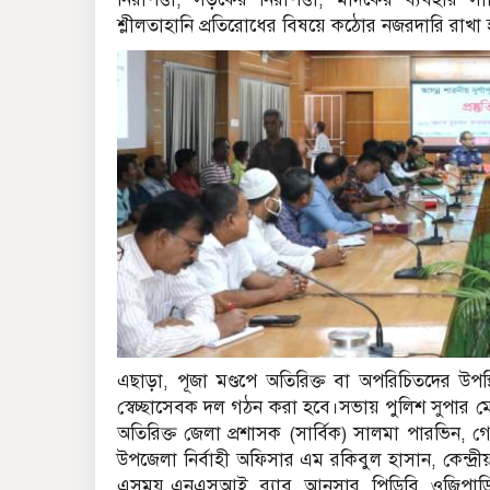
শ্লীলতাহানি প্রতিরোধের বিষয়ে কঠোর নজরদারি রাখা
এছাড়া, পূজা মণ্ডপে অতিরিক্ত বা অপরিচিতদের উপস্থ
স্বেচ্ছাসেবক দল গঠন করা হবে।সভায় পুলিশ সুপার মোঃ
অতিরিক্ত জেলা প্রশাসক (সার্বিক) সালমা পারভিন, গ
উপজেলা নির্বাহী অফিসার এম রকিবুল হাসান, কেন্দ্রী
এসময় এনএসআই, র‌্যাব, আনসার, পিডিবি, ওজিপাডি