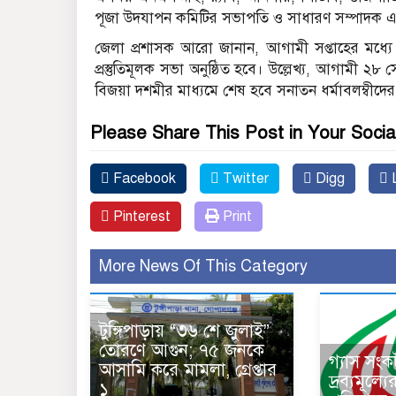
পূজা উদযাপন কমিটির সভাপতি ও সাধারণ সম্পাদক এবং বিভি
জেলা প্রশাসক আরো জানান, আগামী সপ্তাহের মধ্যে
প্রস্তুতিমূলক সভা অনুষ্ঠিত হবে। উল্লেখ্য, আগামী ২৮ স
বিজয়া দশমীর মাধ্যমে শেষ হবে সনাতন ধর্মাবলম্বীদ
Please Share This Post in Your Socia
Facebook
Twitter
Digg
L
Pinterest
Print
More News Of This Category
টুঙ্গিপাড়ায় “৩৬ শে জুলাই”
তোরণে আগুন; ৭৫ জনকে
গ্যাস সং
আসামি করে মামলা, গ্রেপ্তার
দ্রব্যমূল্য
১