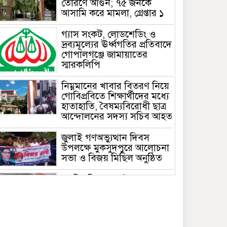
তোরণে আগুন; ৭৫ জনকে
আসামি করে মামলা, গ্রেপ্তার ১
গ্যাস সংকট, লোডশেডিং ও
দ্রব্যমূল্যের ঊর্ধ্বগতির প্রতিবাদে
গোপালগঞ্জে জামায়াতের
স্মারকলিপি
নিম্নমানের খাবার বিতরণ নিয়ে
গোবিপ্রবিতে শিক্ষার্থীদের মধ্যে
হাতাহাতি, বৈষম্যবিরোধী ছাত্র
আন্দোলনের সদস্য সচিব আহত
জুলাই গণঅভ্যুত্থান দিবস
উপলক্ষে মুকসুদপুরে আলোচনা
সভা ও বিজয় মিছিল অনুষ্ঠিত
গোবিপ্রবিতে জুলাই
গণঅভ্যুত্থান দিবস উদযাপন
মুকসুদপুরে প্রায় দুই লাখ টাকার