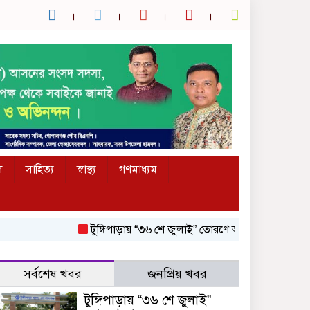
ল
সাহিত্য
স্বাস্থ্য
গণমাধ্যম
টুঙ্গিপাড়ায় “৩৬ শে জুলাই” তোরণে আগুন; ৭৫ জনকে আসামি করে
সর্বশেষ খবর
জনপ্রিয় খবর
টুঙ্গিপাড়ায় “৩৬ শে জুলাই”