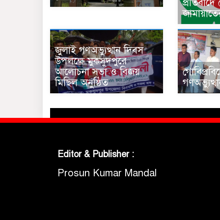
প্রতিবাদে
জামায়াতে
জুলাই গণঅভ্যুত্থান দিবস
উপলক্ষে মুকসুদপুরে
আলোচনা সভা ও বিজয়
গোবিপ্রবি
মিছিল অনুষ্ঠিত
গণঅভ্যুত্
Editor & Publisher :
Prosun Kumar Mandal