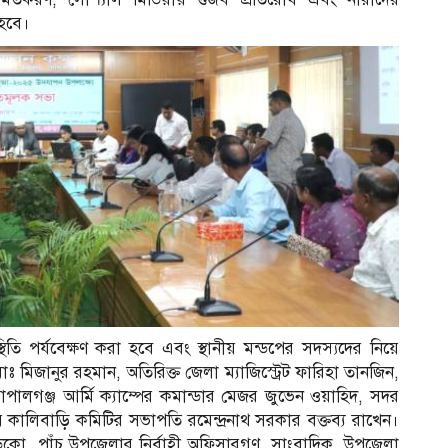
 হবে।
িতি পর্যবেক্ষণ করা হবে এবং স্থানীয় মন্ডপের সদস্যদের নিয়ে
 মিজানুর রহমান, অতিরিক্ত জেলা ম্যাজিস্ট্রেট ফারিহা তানজিন,
োপালগঞ্জ আর্মি ক্যাম্পের কমান্ডার মেজর জুভেন ওয়াহিদ, সদর
য় কালিবাড়ি কমিটির সভাপতি রমেন্দ্রনাথ সরকার বক্তব্য রাখেন।
কো, পাঁচ উপজেলার নির্বাহী অফিসারগণ, সাংবাদিক, উপজেলা