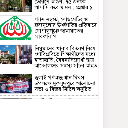
তোরণে আগুন; ৭৫ জনকে
আসামি করে মামলা, গ্রেপ্তার ১
গ্যাস সংকট, লোডশেডিং ও
দ্রব্যমূল্যের ঊর্ধ্বগতির প্রতিবাদে
গোপালগঞ্জে জামায়াতের
স্মারকলিপি
নিম্নমানের খাবার বিতরণ নিয়ে
গোবিপ্রবিতে শিক্ষার্থীদের মধ্যে
হাতাহাতি, বৈষম্যবিরোধী ছাত্র
আন্দোলনের সদস্য সচিব আহত
জুলাই গণঅভ্যুত্থান দিবস
উপলক্ষে মুকসুদপুরে আলোচনা
সভা ও বিজয় মিছিল অনুষ্ঠিত
গোবিপ্রবিতে জুলাই
গণঅভ্যুত্থান দিবস উদযাপন
মুকসুদপুরে প্রায় দুই লাখ টাকার