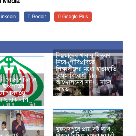
l Media
inkedin
Reddit
Google Plus
নিম্নমানের খাবার বিতরণ
নিয়ে গোবিপ্রবিতে
শিক্ষার্থীদের মধ্যে হাতাহাতি,
বৈষম্যবিরোধী ছাত্র
কট, লোডশেডিং ও
আন্দোলনের সদস্য সচিব
ের ঊর্ধ্বগতির
আহত
 গোপালগঞ্জে
র স্মারকলিপি
মুকসুদপুরে প্রায় দুই লাখ
তে জুলাই
টাকার নিষিদ্ধ চায়না দুয়ারী