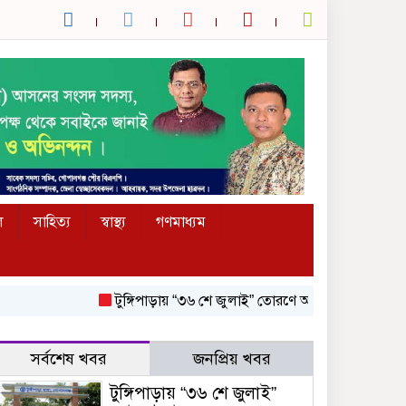
ল
সাহিত্য
স্বাস্থ্য
গণমাধ্যম
টুঙ্গিপাড়ায় “৩৬ শে জুলাই” তোরণে আগুন; ৭৫ জনকে আসামি করে
সর্বশেষ খবর
জনপ্রিয় খবর
টুঙ্গিপাড়ায় “৩৬ শে জুলাই”