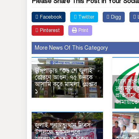
Please Share This Post in Your Socia
Facebook
Twitter
Digg
L
Pinterest
Print
More News Of This Category
টুঙ্গিপাড়ায় “৩৬ শে জুলাই”
তোরণে আগুন; ৭৫ জনকে
গ্যাস সং
আসামি করে মামলা, গ্রেপ্তার
দ্রব্যমূল্য
১
প্রতিবাদে
জামায়াতে
জুলাই গণঅভ্যুত্থান দিবস
উপলক্ষে মুকসুদপুরে
আলোচনা সভা ও বিজয়
গোবিপ্রবি