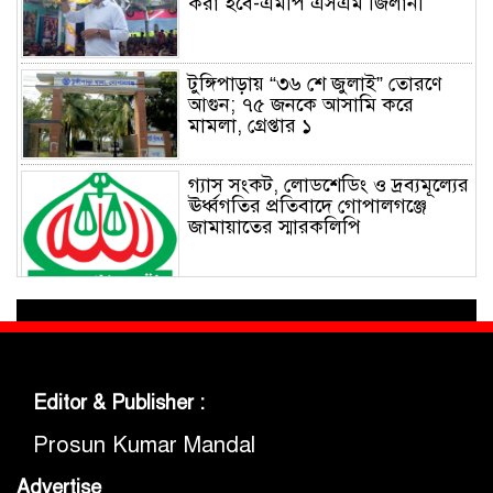
করা হবে-এমপি এসএম জিলানী
টুঙ্গিপাড়ায় “৩৬ শে জুলাই” তোরণে
আগুন; ৭৫ জনকে আসামি করে
মামলা, গ্রেপ্তার ১
গ্যাস সংকট, লোডশেডিং ও দ্রব্যমূল্যের
ঊর্ধ্বগতির প্রতিবাদে গোপালগঞ্জে
জামায়াতের স্মারকলিপি
নিম্নমানের খাবার বিতরণ নিয়ে
গোবিপ্রবিতে শিক্ষার্থীদের মধ্যে
হাতাহাতি, বৈষম্যবিরোধী ছাত্র
আন্দোলনের সদস্য সচিব আহত
Editor & Publisher :
জুলাই গণঅভ্যুত্থান দিবস উপলক্ষে
মুকসুদপুরে আলোচনা সভা ও বিজয়
Prosun Kumar Mandal
মিছিল অনুষ্ঠিত
Advertise