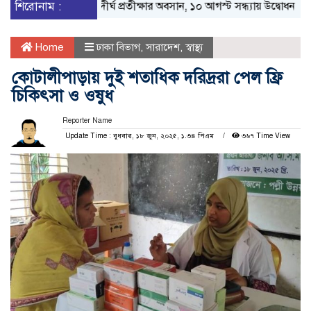
শিরোনাম :
দীর্ঘ প্রতীক্ষার অবসান, ১০ আগস্ট সন্ধ্যায় উদ্বোধন হচ্ছে ঢাক
Home
ঢাকা বিভাগ
,
সারাদেশ
,
স্বাস্থ্য
কোটালীপাড়ায় দুই শতাধিক দরিদ্ররা পেল ফ্রি
চিকিৎসা ও ওষুধ
Reporter Name
Update Time : বুধবার, ১৮ জুন, ২০২৫, ১.৩৪ পিএম
৩৬৭ Time View