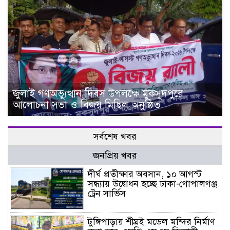
জুলাই গণঅভ্যুত্থান দিবস উপলক্ষে মুকসুদপুরে
আলোচনা সভা ও বিজয় মিছিল অনুষ্ঠিত
সর্বশেষ খবর
জনপ্রিয় খবর
দীর্ঘ প্রতীক্ষার অবসান, ১০ আগস্ট
সন্ধ্যায় উদ্বোধন হচ্ছে ঢাকা-গোপালগঞ্জ
ট্রেন সার্ভিস
টুঙ্গিপাড়ায় শীঘ্রই মডেল মন্দির নির্মাণ