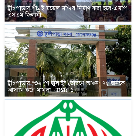
টুঙ্গিপাড়ায় শীঘ্রই মডেল মন্দির নির্মাণ করা হবে-এমপি
এসএম জিলানী
টুঙ্গিপাড়ায় “৩৬ শে জুলাই” তোরণে আগুন; ৭৫ জনকে
আসামি করে মামলা, গ্রেপ্তার ১