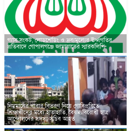
গ্যাস সংকট, লোডশেডিং ও দ্রব্যমূল্যের ঊর্ধ্বগতির
প্রতিবাদে গোপালগঞ্জে জামায়াতের স্মারকলিপি
নিম্নমানের খাবার বিতরণ নিয়ে গোবিপ্রবিতে
শিক্ষার্থীদের মধ্যে হাতাহাতি, বৈষম্যবিরোধী ছাত্র
আন্দোলনের সদস্য সচিব আহত