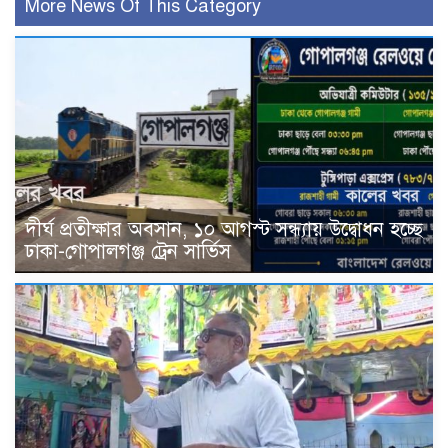
More News Of This Category
দীর্ঘ প্রতীক্ষার অবসান, ১০ আগস্ট সন্ধ্যায় উদ্বোধন হচ্ছে
ঢাকা-গোপালগঞ্জ ট্রেন সার্ভিস