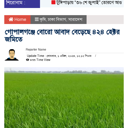
শিরোনাম :
টুঙ্গিপাড়ায় “৩৬ শে জুলাই” তোরণে আগুন; ৭৫ জন
Home
কৃষি
,
ঢাকা বিভাগ
,
সারাদেশ
গোপালগঞ্জে বোরো আবাদ বেড়েছে ৪২৪ হেক্টর
জমিতে
Reporter Name
Update Time : সোমবার, ১ এপ্রিল, ২০২৪, ১২.১২ পিএম
৪৩৩ Time View