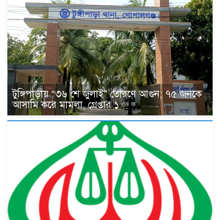
টুঙ্গিপাড়ায় “৩৬ শে জুলাই” তোরণে আগুন; ৭৫ জনকে
আসামি করে মামলা, গ্রেপ্তার ১