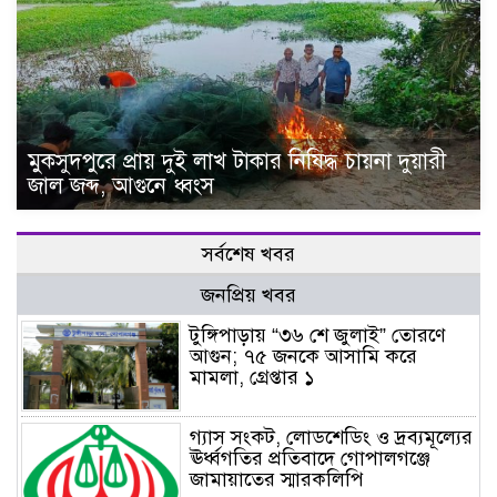
মুকসুদপুরে প্রায় দুই লাখ টাকার নিষিদ্ধ চায়না দুয়ারী
জাল জব্দ, আগুনে ধ্বংস
সর্বশেষ খবর
জনপ্রিয় খবর
টুঙ্গিপাড়ায় “৩৬ শে জুলাই” তোরণে
আগুন; ৭৫ জনকে আসামি করে
মামলা, গ্রেপ্তার ১
গ্যাস সংকট, লোডশেডিং ও দ্রব্যমূল্যের
ঊর্ধ্বগতির প্রতিবাদে গোপালগঞ্জে
জামায়াতের স্মারকলিপি