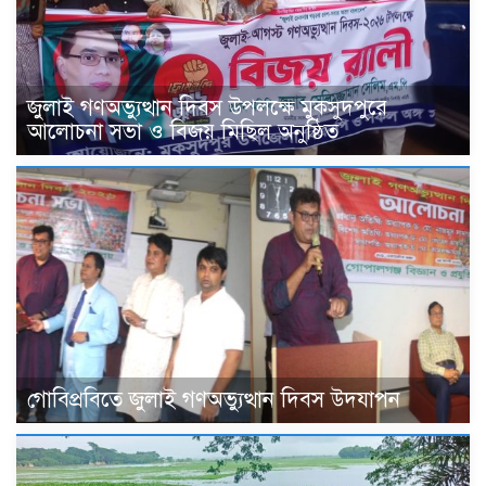
জুলাই গণঅভ্যুত্থান দিবস উপলক্ষে মুকসুদপুরে
আলোচনা সভা ও বিজয় মিছিল অনুষ্ঠিত
গোবিপ্রবিতে জুলাই গণঅভ্যুত্থান দিবস উদযাপন