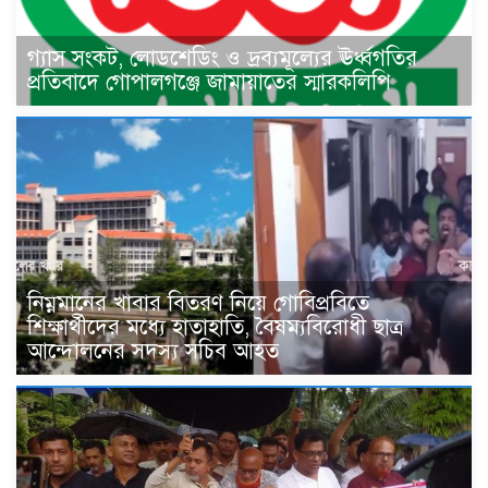
গ্যাস সংকট, লোডশেডিং ও দ্রব্যমূল্যের ঊর্ধ্বগতির
প্রতিবাদে গোপালগঞ্জে জামায়াতের স্মারকলিপি
নিম্নমানের খাবার বিতরণ নিয়ে গোবিপ্রবিতে
শিক্ষার্থীদের মধ্যে হাতাহাতি, বৈষম্যবিরোধী ছাত্র
আন্দোলনের সদস্য সচিব আহত