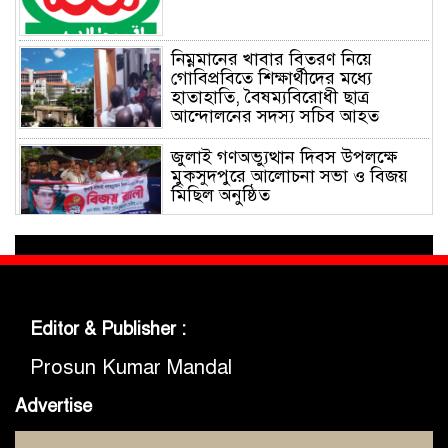
নিম্নমানের খাবার বিতরণ নিয়ে
গোবিপ্রবিতে শিক্ষার্থীদের মধ্যে
হাতাহাতি, বৈষম্যবিরোধী ছাত্র
আন্দোলনের সদস্য সচিব আহত
জুলাই গণঅভ্যুত্থান দিবস উপলক্ষে
মুকসুদপুরে আলোচনা সভা ও বিজয়
মিছিল অনুষ্ঠিত
গোবিপ্রবিতে জুলাই গণঅভ্যুত্থান দিবস
উদযাপন
Editor & Publisher :
মুকসুদপুরে প্রায় দুই লাখ টাকার
নিষিদ্ধ চায়না দুয়ারী জাল জব্দ, আগুনে
Prosun Kumar Mandal
ধ্বংস
Advertise
মুকসুদপুরে ‘রক্তাক্ত জুলাই’ শীর্ষক