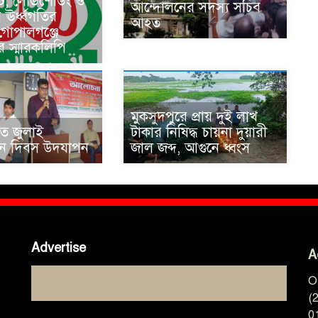
কট, লোডশেডিং ও
আন্দোলনের সদস্য সচিব
ের ঊর্ধ্বগতির
আহত
 গোপালগঞ্জে
র স্মারকলিপি
মুকসুদপুরে প্রায় দুই লাখ
তে জুলাই
টাকার নিষিদ্ধ চায়না দুয়ারী
থান দিবস উদযাপন
জাল জব্দ, আগুনে ধ্বংস
Advertise
A
O
(
0