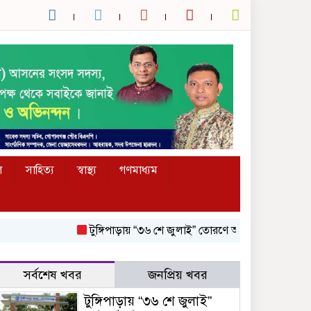
ল
সাহিত্য
স্বাস্থ্য
গণমাধ্যম
টুঙ্গিপাড়ায় “৩৬ শে জুলাই” তোরণে আগুন; ৭৫ জনকে আসামি করে
সর্বশেষ খবর
জনপ্রিয় খবর
টুঙ্গিপাড়ায় “৩৬ শে জুলাই”