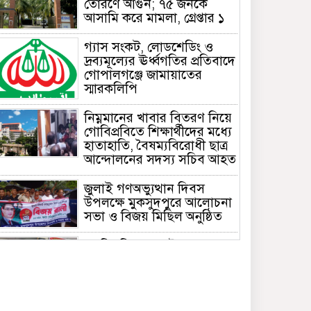
তোরণে আগুন; ৭৫ জনকে
আসামি করে মামলা, গ্রেপ্তার ১
গ্যাস সংকট, লোডশেডিং ও
দ্রব্যমূল্যের ঊর্ধ্বগতির প্রতিবাদে
গোপালগঞ্জে জামায়াতের
স্মারকলিপি
নিম্নমানের খাবার বিতরণ নিয়ে
গোবিপ্রবিতে শিক্ষার্থীদের মধ্যে
হাতাহাতি, বৈষম্যবিরোধী ছাত্র
আন্দোলনের সদস্য সচিব আহত
জুলাই গণঅভ্যুত্থান দিবস
উপলক্ষে মুকসুদপুরে আলোচনা
সভা ও বিজয় মিছিল অনুষ্ঠিত
গোবিপ্রবিতে জুলাই
গণঅভ্যুত্থান দিবস উদযাপন
মুকসুদপুরে প্রায় দুই লাখ টাকার