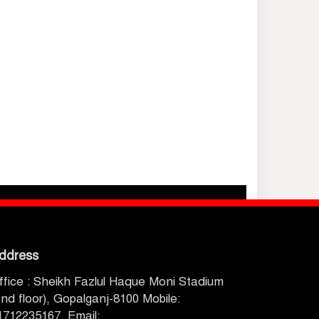
ddress
ffice : Sheikh Fazlul Haque Moni Stadium
2nd floor), Gopalganj-8100 Mobile:
1712235167, Email: