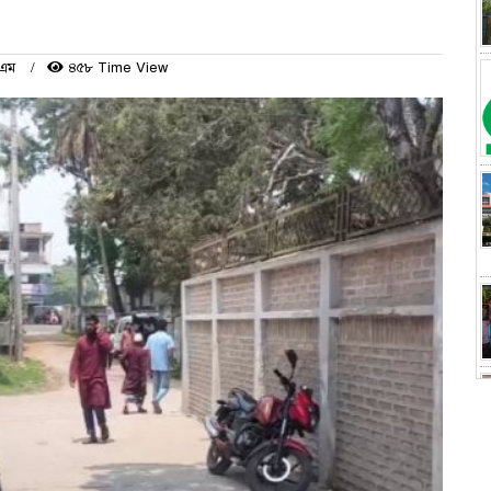
িএম
৪৫৮ Time View