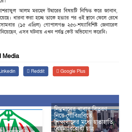
রে।
 আশরাফুল আলম মরহেদ উদ্বারের বিষয়টি নিশ্চিত করে জানান,
য়েছে। ধারনা করা হচ্ছে তাকে হত্যার পর ওই স্থানে ফেলে রেখে
য সোমবার (১৫ এপ্রিল) গোপালগঞ্জ ২৫০-শয্যাবিশিষ্ট জেনারেল
জানিয়েছেন, এসব ঘটনায় এখন পর্যন্ত কেউ অভিযোগ করেনি।
l Media
inkedin
Reddit
Google Plus
নিম্নমানের খাবার বিতরণ
নিয়ে গোবিপ্রবিতে
শিক্ষার্থীদের মধ্যে হাতাহাতি,
বৈষম্যবিরোধী ছাত্র