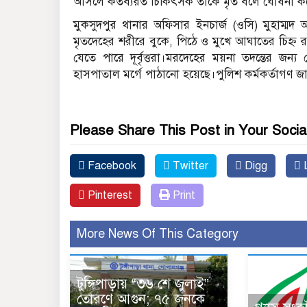
আসলে কর্তব্যরত চিকিৎসক তাকে মৃত বলে ঘোষনা ক
মুকসুদপুর থানার অফিসার ইনচার্জ (ওসি) মুহাম্মদ
মৃতদেহের শরীরে বুকে, পিঠে ও মুখে আঘাতের চিহ্ন র
যেতে পারে দূর্বৃত্তরা।মরদেহের ময়না তদন্তের জন্
হাসপাতাল মর্গে পাঠানো হয়েছে।পুলিশ কর্মকর্তাগণ 
Please Share This Post in Your Socia
Facebook
Twitter
Digg
L
Pinterest
Print
More News Of This Category
টুঙ্গিপাড়ায় “৩৬ শে জুলাই”
তোরণে আগুন; ৭৫ জনকে