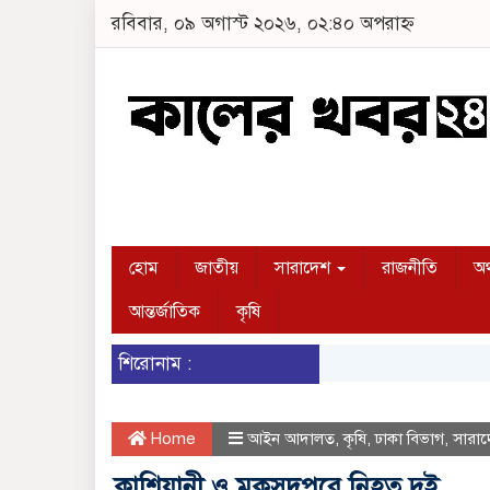
রবিবার, ০৯ অগাস্ট ২০২৬, ০২:৪০ অপরাহ্ন
হোম
জাতীয়
সারাদেশ
রাজনীতি
অর
আন্তর্জাতিক
কৃষি
শিরোনাম :
Home
আইন আদালত
,
কৃষি
,
ঢাকা বিভাগ
,
সারা
কাশিয়ানী ও মুকসুদপুরে নিহত দুই