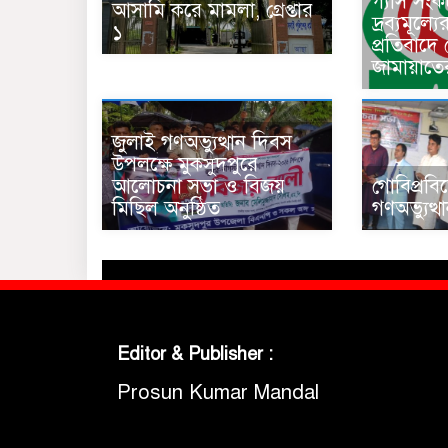
গ্যাস সং
আসামি করে মামলা, গ্রেপ্তার
দ্রব্যমূল্য
১
প্রতিবাদে
জামায়াতে
জুলাই গণঅভ্যুত্থান দিবস
উপলক্ষে মুকসুদপুরে
আলোচনা সভা ও বিজয়
গোবিপ্রবি
মিছিল অনুষ্ঠিত
গণঅভ্যুত্
Editor & Publisher :
Prosun Kumar Mandal