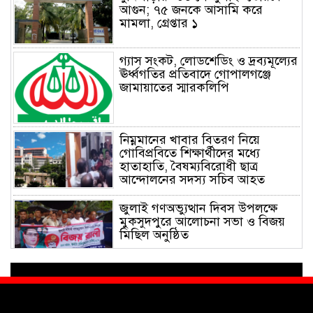
আগুন; ৭৫ জনকে আসামি করে
মামলা, গ্রেপ্তার ১
গ্যাস সংকট, লোডশেডিং ও দ্রব্যমূল্যের
ঊর্ধ্বগতির প্রতিবাদে গোপালগঞ্জে
জামায়াতের স্মারকলিপি
নিম্নমানের খাবার বিতরণ নিয়ে
গোবিপ্রবিতে শিক্ষার্থীদের মধ্যে
হাতাহাতি, বৈষম্যবিরোধী ছাত্র
আন্দোলনের সদস্য সচিব আহত
জুলাই গণঅভ্যুত্থান দিবস উপলক্ষে
মুকসুদপুরে আলোচনা সভা ও বিজয়
মিছিল অনুষ্ঠিত
গোবিপ্রবিতে জুলাই গণঅভ্যুত্থান দিবস
উদযাপন