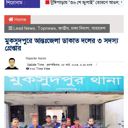
শিরোনাম :
টুঙ্গিপাড়ায় “৩৬ শে জুলাই” তোরণে আগুন; ৭৫ জনকে
Home
Lead News
,
Topnews
,
জাতীয়
,
ঢাকা বিভাগ
,
সারাদেশ
মুকসুদপুরে আন্তঃজেলা ডাকাত দলের ৩ সদস্য
গ্রেপ্তার
Reporter Name
Update Time : বৃহস্পতিবার, ২৮ মার্চ, ২০২৪, ৯.২৯ এএম
৫৬৬ Time View