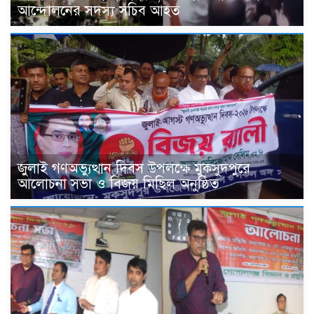
আন্দোলনের সদস্য সচিব আহত
জুলাই গণঅভ্যুত্থান দিবস উপলক্ষে মুকসুদপুরে
আলোচনা সভা ও বিজয় মিছিল অনুষ্ঠিত