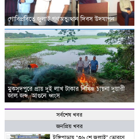
গোবিপ্রবিতে জুলাই গণঅভ্যুত্থান দিবস উদযাপন
মুকসুদপুরে প্রায় দুই লাখ টাকার নিষিদ্ধ চায়না দুয়ারী
জাল জব্দ, আগুনে ধ্বংস
সর্বশেষ খবর
জনপ্রিয় খবর
টুঙ্গিপাড়ায় “৩৬ শে জুলাই” তোরণে