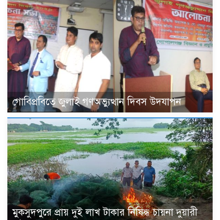
গোবিপ্রবিতে জুলাই গণঅভ্যুত্থান দিবস উদযাপন
মুকসুদপুরে প্রায় দুই লাখ টাকার নিষিদ্ধ চায়না দুয়ারী