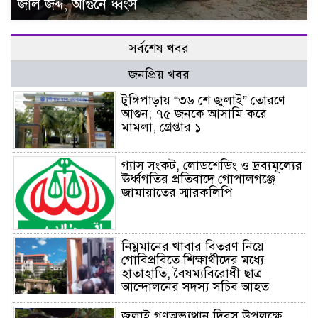
জাল জব্দ, আগুনে ধ্বংস
সর্বশেষ খবর
জনপ্রিয় খবর
টুঙ্গিপাড়ায় “৩৬ শে জুলাই” তোরণে
আগুন; ৭৫ জনকে আসামি করে
মামলা, গ্রেপ্তার ১
গ্যাস সংকট, লোডশেডিং ও দ্রব্যমূল্যের
ঊর্ধ্বগতির প্রতিবাদে গোপালগঞ্জে
জামায়াতের স্মারকলিপি
নিম্নমানের খাবার বিতরণ নিয়ে
গোবিপ্রবিতে শিক্ষার্থীদের মধ্যে
হাতাহাতি, বৈষম্যবিরোধী ছাত্র
আন্দোলনের সদস্য সচিব আহত
জুলাই গণঅভ্যুত্থান দিবস উপলক্ষে