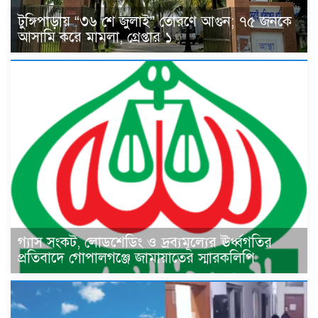
টুঙ্গিপাড়ায় “৩৬ শে জুলাই” তোরণে আগুন; ৭৫ জনকে
আসামি করে মামলা, গ্রেপ্তার ১
গ্যাস সংকট, লোডশেডিং ও দ্রব্যমূল্যের ঊর্ধ্বগতির
প্রতিবাদে গোপালগঞ্জে জামায়াতের স্মারকলিপি