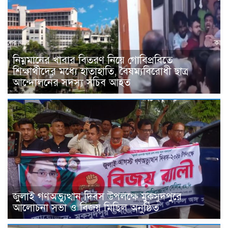
নিম্নমানের খাবার বিতরণ নিয়ে গোবিপ্রবিতে
শিক্ষার্থীদের মধ্যে হাতাহাতি, বৈষম্যবিরোধী ছাত্র
আন্দোলনের সদস্য সচিব আহত
জুলাই গণঅভ্যুত্থান দিবস উপলক্ষে মুকসুদপুরে
আলোচনা সভা ও বিজয় মিছিল অনুষ্ঠিত