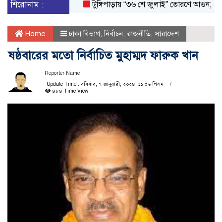
শিরোনাম :
টুঙ্গিপাড়ায় “৩৬ শে জুলাই” তোরণে আগুন; ৭৫ জনক
Home
ঢাকা বিভাগ
,
নির্বাচন
,
রাজনীতি
,
সারাদেশ
ষষ্ঠবারের মতো নির্বাচিত মুহাম্মদ ফারুক খান
Reporter Name
Update Time : রবিবার, ৭ জানুয়ারী, ২০২৪, ১১.৫৬ পিএম
৪৮৪ Time View