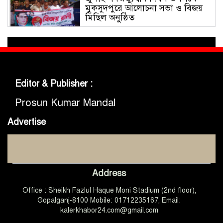
মুকসুদপুরে আলোচনা সভা ও বিজয়
মিছিল অনুষ্ঠিত
গোবিপ্রবিতে জুলাই গণঅভ্যুত্থান দিবস
উদযাপন
Editor & Publisher :
মুকসুদপুরে প্রায় দুই লাখ টাকার
নিষিদ্ধ চায়না দুয়ারী জাল জব্দ, আগুনে
Prosun Kumar Mandal
ধ্বংস
Advertise
মুকসুদপুরে ‘রক্তাক্ত জুলাই’ শীর্ষক
চিত্রাঙ্কন প্রতিযোগিতা অনুষ্ঠিত
Address
জুলাইয়ের চেতনা ধারণ করে
Office : Sheikh Fazlul Haque Moni Stadium (2nd floor),
গণতান্ত্রিক ও আধুনিক বাংলাদেশ
গড়তে সবাইকে কাজ করতে হবে
Gopalganj-8100 Mobile: 01712235167, Email:
-এমপি ডা. কে এম বাবর
kalerkhabor24.com@gmail.com