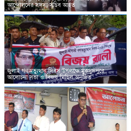
আন্দোলনের সদস্য সচিব আহত
জুলাই গণঅভ্যুত্থান দিবস উপলক্ষে মুকসুদপুরে
আলোচনা সভা ও বিজয় মিছিল অনুষ্ঠিত