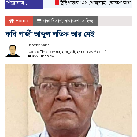
শিরোনাম :
টুঙ্গিপাড়ায় “৩৬ শে জুলাই” তোরণে আগুন; ৭৫ 
Home
ঢাকা বিভাগ
,
সারাদেশ
,
সাহিত্য
কবি গাজী আব্দুল লতিফ আর নেই
Reporter Name
Update Time : মঙ্গলবার, ২ জানুয়ারী, ২০২৪, ৭.২০ পিএম
৪৮১ Time View