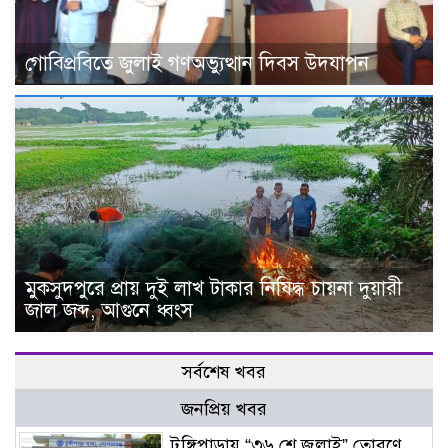
গোবিপ্রবিতে জুলাই গণঅভ্যুত্থান দিবস উদযাপন
মুকসুদপুরে প্রায় দুই লাখ টাকার নিষিদ্ধ চায়না দুয়ারী
জাল জব্দ, আগুনে ধ্বংস
সর্বশেষ খবর
জনপ্রিয় খবর
টুঙ্গিপাড়ায় “৩৬ শে জুলাই” তোরণে