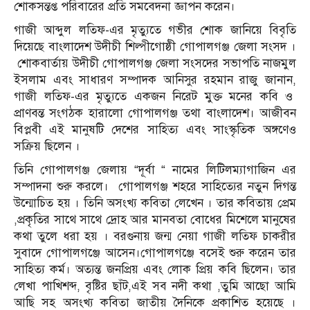
শোকসন্তপ্ত পরিবারের প্রতি সমবেদনা জ্ঞাপন করেন।
গাজী আব্দুল লতিফ-এর মৃত্যুতে গভীর শোক জানিয়ে বিবৃতি
দিয়েছে বাংলাদেশ উদীচী শিল্পীগোষ্ঠী গোপালগঞ্জ জেলা সংসদ ।
শোকবার্তায় উদীচী গোপালগঞ্জ জেলা সংসদের সভাপতি নাজমুল
ইসলাম এবং সাধারণ সম্পাদক আনিসুর রহমান রাজু জানান,
গাজী লতিফ-এর মৃত্যুতে একজন নিরেট মুক্ত মনের কবি ও
প্রাণবন্ত সংগঠক হারালো গোপালগঞ্জ তথা বাংলাদেশ। আজীবন
বিপ্লবী এই মানুষটি দেশের সাহিত্য এবং সাংস্কৃতিক অঙ্গণেও
সক্রিয় ছিলেন ।
তিনি গোপালগঞ্জ জেলায় “দূর্বা “ নামের লিটিলম্যাগাজিন এর
সম্পাদনা শুরু করলে। গোপালগঞ্জ শহরে সাহিত্যের নতুন দিগন্ত
উন্মোচিত হয় । তিনি অসংখ্য কবিতা লেখেন । তার কবিতায় প্রেম
,প্রকৃতির সাথে সাথে দ্রোহ আর মানবতা বোধের মিশেলে মানুষের
কথা তুলে ধরা হয় । বরগুনায় জন্ম নেয়া গাজী লতিফ চাকরীর
সুবাদে গোপালগঞ্জে আসেন।গোপালগঞ্জে বসেই শুরু করেন তার
সাহিত্য কর্ম। অত্যন্ত জনপ্রিয় এবং লোক প্রিয় কবি ছিলেন। তার
লেখা পাখিশব্দ, বৃষ্টির ছাঁট,এই সব নদী কথা ,তুমি আছো আমি
আছি সহ অসংখ্য কবিতা জাতীয় দৈনিকে প্রকাশিত হয়েছে ।