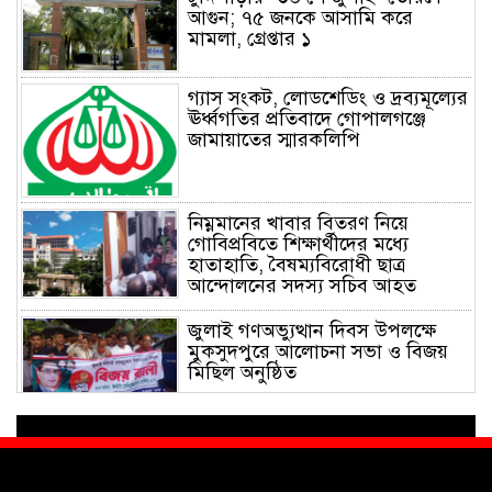
আগুন; ৭৫ জনকে আসামি করে
মামলা, গ্রেপ্তার ১
গ্যাস সংকট, লোডশেডিং ও দ্রব্যমূল্যের
ঊর্ধ্বগতির প্রতিবাদে গোপালগঞ্জে
জামায়াতের স্মারকলিপি
নিম্নমানের খাবার বিতরণ নিয়ে
গোবিপ্রবিতে শিক্ষার্থীদের মধ্যে
হাতাহাতি, বৈষম্যবিরোধী ছাত্র
আন্দোলনের সদস্য সচিব আহত
জুলাই গণঅভ্যুত্থান দিবস উপলক্ষে
মুকসুদপুরে আলোচনা সভা ও বিজয়
মিছিল অনুষ্ঠিত
গোবিপ্রবিতে জুলাই গণঅভ্যুত্থান দিবস
উদযাপন