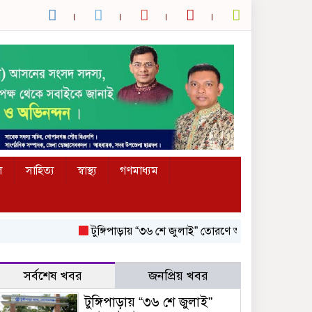
ল
সাহিত্য
স্বাস্থ্য
গণমাধ্যম
টুঙ্গিপাড়ায় “৩৬ শে জুলাই” তোরণে আগুন; ৭৫ জনকে আসামি ক
সর্বশেষ খবর
জনপ্রিয় খবর
টুঙ্গিপাড়ায় “৩৬ শে জুলাই”