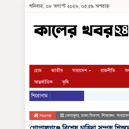
শনিবার, ০৮ অগাস্ট ২০২৬, ০৫:৫৯ অপরাহ্ন
হোম
জাতীয়
সারাদেশ
রাজনীতি
অর
আন্তর্জাতিক
কৃষি
শিরোনাম :
Home
খেলাধুলা
,
ঢাকা বিভাগ
,
শিক্ষাঙ্গন
,
সারাদে
গোপালগঞ্জে বিশেষ চাহিদা সম্পন্ন শিশুদ