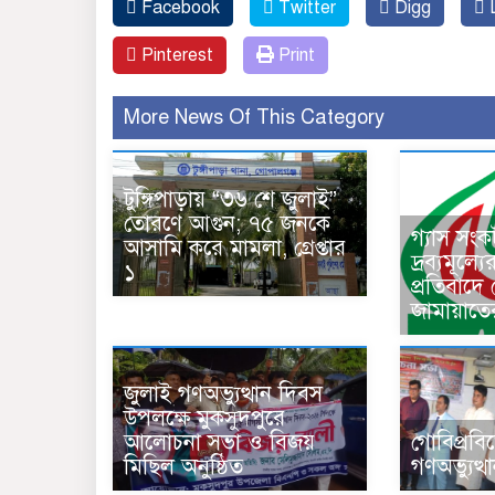
Facebook
Twitter
Digg
L
Pinterest
Print
More News Of This Category
টুঙ্গিপাড়ায় “৩৬ শে জুলাই”
তোরণে আগুন; ৭৫ জনকে
গ্যাস সং
আসামি করে মামলা, গ্রেপ্তার
দ্রব্যমূল্য
১
প্রতিবাদে
জামায়াতে
জুলাই গণঅভ্যুত্থান দিবস
উপলক্ষে মুকসুদপুরে
আলোচনা সভা ও বিজয়
গোবিপ্রবি
মিছিল অনুষ্ঠিত
গণঅভ্যুত্