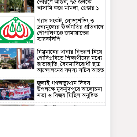
তোরণে আগুন; ৭৫ জনকে
আসামি করে মামলা, গ্রেপ্তার ১
গ্যাস সংকট, লোডশেডিং ও
দ্রব্যমূল্যের ঊর্ধ্বগতির প্রতিবাদে
গোপালগঞ্জে জামায়াতের
স্মারকলিপি
নিম্নমানের খাবার বিতরণ নিয়ে
গোবিপ্রবিতে শিক্ষার্থীদের মধ্যে
হাতাহাতি, বৈষম্যবিরোধী ছাত্র
আন্দোলনের সদস্য সচিব আহত
জুলাই গণঅভ্যুত্থান দিবস
উপলক্ষে মুকসুদপুরে আলোচনা
সভা ও বিজয় মিছিল অনুষ্ঠিত
গোবিপ্রবিতে জুলাই
গণঅভ্যুত্থান দিবস উদযাপন
মুকসুদপুরে প্রায় দুই লাখ টাকার