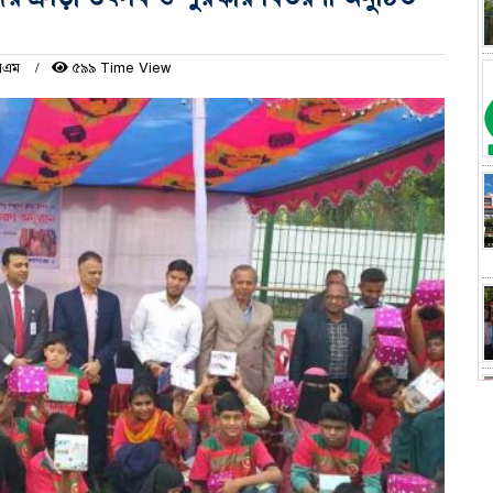
পিএম
৫৯৯ Time View