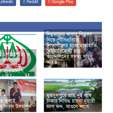
inkedin
Reddit
Google Plus
নিম্নমানের খাবার বিতরণ
নিয়ে গোবিপ্রবিতে
শিক্ষার্থীদের মধ্যে হাতাহাতি,
বৈষম্যবিরোধী ছাত্র
কট, লোডশেডিং ও
আন্দোলনের সদস্য সচিব
ের ঊর্ধ্বগতির
আহত
 গোপালগঞ্জে
র স্মারকলিপি
মুকসুদপুরে প্রায় দুই লাখ
তে জুলাই
টাকার নিষিদ্ধ চায়না দুয়ারী
থান দিবস উদযাপন
জাল জব্দ, আগুনে ধ্বংস