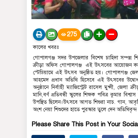
275
কালের খবরঃ
গোপালগঞ্জ সদর উপজেলার বিশেষ চাহিদা সম্পন্ন শিশ
ক্রীড়া অফিস গোপালগঞ্জ এই উৎসবের আয়োজন করে।
স্টেডিয়ামে এই উৎসব অনুষ্ঠিত হয়। গোপালগঞ্জ জেল
আহমেদ প্রধান অতিথি হিসেবে এই উৎসবের উদ্বো
অনুষ্ঠানে নির্বাহী ম্যাজিস্ট্রেট রাসেল মুন্সী, জেলা
মানি,বর্ণ প্রতিবন্ধী স্কুলের শিক্ষক পবিত্র কুমার বিশ্
উপস্থিত ছিলেন।উৎসবে আগত শিশুরা নাচ. গান, আবৃত্ত
অংশ নেয়া শিশুদের হাতে পুরস্কার তুলে দেন অতিথিবৃন্দ
Please Share This Post in Your Socia