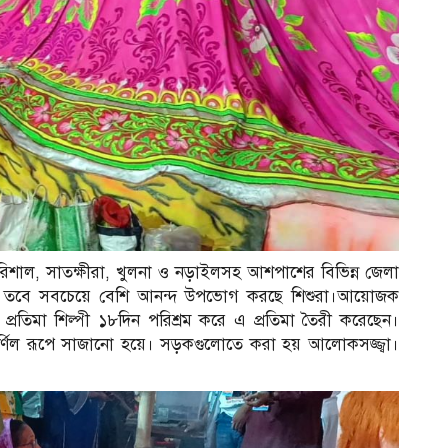
বরিশাল, সাতক্ষীরা, খুলনা ও নড়াইলসহ আশপাশের বিভিন্ন জেলা
ীরা। তবে সবচেয়ে বেশি আনন্দ উপভোগ করছে শিশুরা।আয়োজক
্রতিমা শিল্পী ১৮দিন পরিশ্রম করে এ প্রতিমা তৈরী করেছেন।
বর্ণিল রূপে সাজানো হয়ে। সড়কগুলোতে করা হয় আলোকসজ্জ্বা।