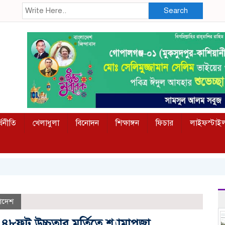
Search
্থনীতি
খেলাধুলা
বিনোদন
শিক্ষাঙ্গন
ফিচার
লাইফস্টাই
াদেশ
৮ফুট উচ্চতার মূর্তিতে শ্যামাপূজা