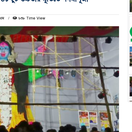
িএম
৬৩৮ Time View