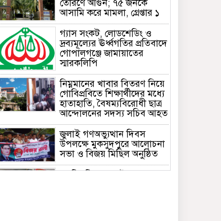
তোরণে আগুন; ৭৫ জনকে
আসামি করে মামলা, গ্রেপ্তার ১
গ্যাস সংকট, লোডশেডিং ও
দ্রব্যমূল্যের ঊর্ধ্বগতির প্রতিবাদে
গোপালগঞ্জে জামায়াতের
স্মারকলিপি
নিম্নমানের খাবার বিতরণ নিয়ে
গোবিপ্রবিতে শিক্ষার্থীদের মধ্যে
হাতাহাতি, বৈষম্যবিরোধী ছাত্র
আন্দোলনের সদস্য সচিব আহত
জুলাই গণঅভ্যুত্থান দিবস
উপলক্ষে মুকসুদপুরে আলোচনা
সভা ও বিজয় মিছিল অনুষ্ঠিত
গোবিপ্রবিতে জুলাই
গণঅভ্যুত্থান দিবস উদযাপন
মুকসুদপুরে প্রায় দুই লাখ টাকার