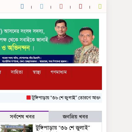
ল
সাহিত্য
স্বাস্থ্য
গণমাধ্যম
টুঙ্গিপাড়ায় “৩৬ শে জুলাই” তোরণে আগুন; ৭৫ জনকে আসামি করে মামলা, গ্রে
সর্বশেষ খবর
জনপ্রিয় খবর
টুঙ্গিপাড়ায় “৩৬ শে জুলাই”