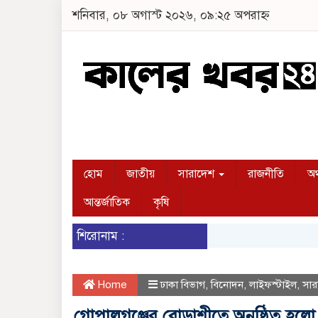
শনিবার, ০৮ অগাস্ট ২০২৬, ০৯:২৫ অপরাহ্ন
হোম
জাতীয়
সারাদেশ
রাজনীতি
অর
আন্তর্জাতিক
কৃষি
শিরোনাম :
Home
ঢাকা বিভাগ
,
বিনোদন
,
লাইফস্টাইল
,
সার
গোপালগঞ্জের বোড়াশীতে অনুষ্ঠিত হলো ৪