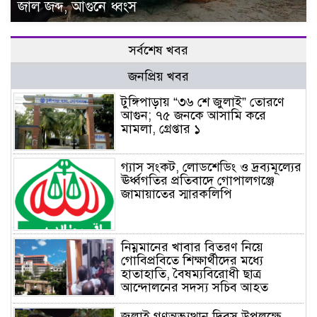
জাল জব্দ, আগুনে ধ্বংস
সর্বশেষ খবর
জনপ্রিয় খবর
টুঙ্গিপাড়ায় “৩৬ শে জুলাই” তোরণে
আগুন; ৭৫ জনকে আসামি করে
মামলা, গ্রেপ্তার ১
গ্যাস সংকট, লোডশেডিং ও দ্রব্যমূল্যের
ঊর্ধ্বগতির প্রতিবাদে গোপালগঞ্জে
জামায়াতের স্মারকলিপি
নিম্নমানের খাবার বিতরণ নিয়ে
গোবিপ্রবিতে শিক্ষার্থীদের মধ্যে
হাতাহাতি, বৈষম্যবিরোধী ছাত্র
আন্দোলনের সদস্য সচিব আহত
জুলাই গণঅভ্যুত্থান দিবস উপলক্ষে