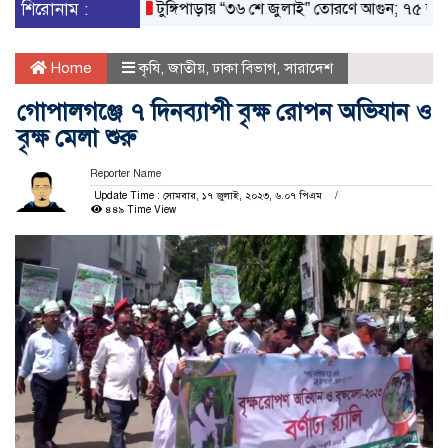
শিরোনাম :
টুঙ্গিপাড়ায় “৩৬ শে জুলাই” তোরণে আগুন; ৭৫ জনকে আস
Home
কৃষি
,
জাতীয়
,
ঢাকা বিভাগ
,
সারাদেশ
গোপালগঞ্জে ৭ দিনব্যাপী বৃক্ষ রোপন অভিযান ও
বৃক্ষ মেলা শুরু
Reporter Name
Update Time : সোমবার, ১৭ জুলাই, ২০২৩, ৬.০৭ পিএম
৪৪৯ Time View