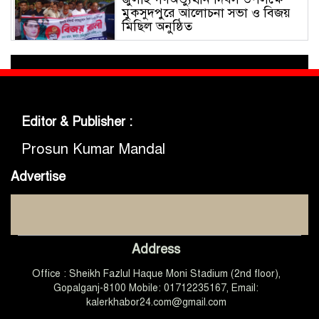
মুকসুদপুরে আলোচনা সভা ও বিজয়
মিছিল অনুষ্ঠিত
গোবিপ্রবিতে জুলাই গণঅভ্যুত্থান দিবস
উদযাপন
Editor & Publisher :
মুকসুদপুরে প্রায় দুই লাখ টাকার
নিষিদ্ধ চায়না দুয়ারী জাল জব্দ, আগুনে
Prosun Kumar Mandal
ধ্বংস
Advertise
মুকসুদপুরে ‘রক্তাক্ত জুলাই’ শীর্ষক
চিত্রাঙ্কন প্রতিযোগিতা অনুষ্ঠিত
Address
জুলাইয়ের চেতনা ধারণ করে
Office : Sheikh Fazlul Haque Moni Stadium (2nd floor),
গণতান্ত্রিক ও আধুনিক বাংলাদেশ
গড়তে সবাইকে কাজ করতে হবে
Gopalganj-8100 Mobile: 01712235167, Email:
-এমপি ডা. কে এম বাবর
kalerkhabor24.com@gmail.com