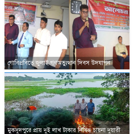
গোবিপ্রবিতে জুলাই গণঅভ্যুত্থান দিবস উদযাপন
মুকসুদপুরে প্রায় দুই লাখ টাকার নিষিদ্ধ চায়না দুয়ারী