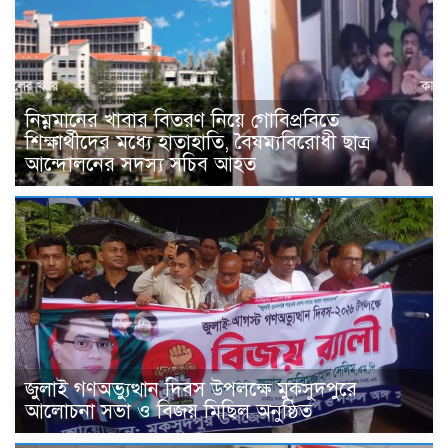
নিম্নমানের খাবার বিতরণ নিয়ে গোবিপ্রবিতে
শিক্ষার্থীদের মধ্যে হাতাহাতি, বৈষম্যবিরোধী ছাত্র
আন্দোলনের সদস্য সচিব আহত
জুলাই গণঅভ্যুত্থান দিবস উপলক্ষে মুকসুদপুরে
আলোচনা সভা ও বিজয় মিছিল অনুষ্ঠিত