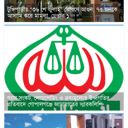
টুঙ্গিপাড়ায় “৩৬ শে জুলাই” তোরণে আগুন; ৭৫ জনকে
আসামি করে মামলা, গ্রেপ্তার ১
গ্যাস সংকট, লোডশেডিং ও দ্রব্যমূল্যের ঊর্ধ্বগতির
প্রতিবাদে গোপালগঞ্জে জামায়াতের স্মারকলিপি