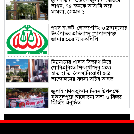
টুঙ্গিপাড়ায় “৩৬ শে জুলাই” তোরণে
আগুন; ৭৫ জনকে আসামি করে
মামলা, গ্রেপ্তার ১
গ্যাস সংকট, লোডশেডিং ও দ্রব্যমূল্যের
ঊর্ধ্বগতির প্রতিবাদে গোপালগঞ্জে
জামায়াতের স্মারকলিপি
নিম্নমানের খাবার বিতরণ নিয়ে
গোবিপ্রবিতে শিক্ষার্থীদের মধ্যে
হাতাহাতি, বৈষম্যবিরোধী ছাত্র
আন্দোলনের সদস্য সচিব আহত
জুলাই গণঅভ্যুত্থান দিবস উপলক্ষে
মুকসুদপুরে আলোচনা সভা ও বিজয়
মিছিল অনুষ্ঠিত
গোবিপ্রবিতে জুলাই গণঅভ্যুত্থান দিবস
উদযাপন