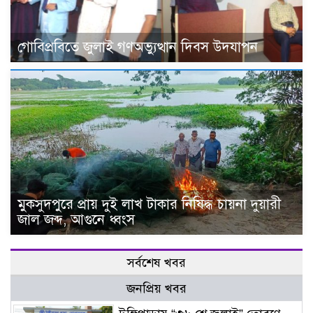
গোবিপ্রবিতে জুলাই গণঅভ্যুত্থান দিবস উদযাপন
মুকসুদপুরে প্রায় দুই লাখ টাকার নিষিদ্ধ চায়না দুয়ারী
জাল জব্দ, আগুনে ধ্বংস
সর্বশেষ খবর
জনপ্রিয় খবর