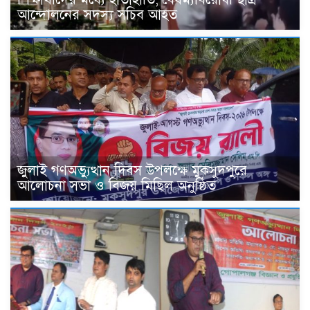
আন্দোলনের সদস্য সচিব আহত
জুলাই গণঅভ্যুত্থান দিবস উপলক্ষে মুকসুদপুরে
আলোচনা সভা ও বিজয় মিছিল অনুষ্ঠিত