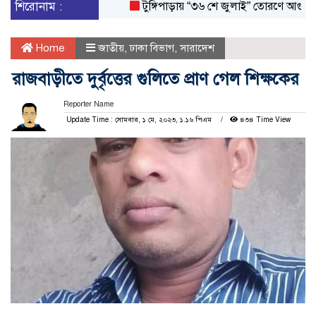
শিরোনাম :
টুঙ্গিপাড়ায় “৩৬ শে জুলাই” তোরণে আগুন; ৭৫ জ
Home
জাতীয়
,
ঢাকা বিভাগ
,
সারাদেশ
রাজবাড়ীতে দুর্বৃত্তের গুলিতে প্রাণ গেল শিক্ষকের
Reporter Name
Update Time : সোমবার, ১ মে, ২০২৩, ১.১৬ পিএম
৪৩৪ Time View