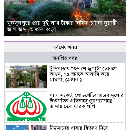
মুকসুদপুরে প্রায় দুই লাখ টাকার নিষিদ্ধ চায়না দুয়ারী
জাল জব্দ, আগুনে ধ্বংস
সর্বশেষ খবর
জনপ্রিয় খবর
টুঙ্গিপাড়ায় “৩৬ শে জুলাই” তোরণে
আগুন; ৭৫ জনকে আসামি করে
মামলা, গ্রেপ্তার ১
গ্যাস সংকট, লোডশেডিং ও দ্রব্যমূল্যের
ঊর্ধ্বগতির প্রতিবাদে গোপালগঞ্জে
জামায়াতের স্মারকলিপি
নিম্নমানের খাবার বিতরণ নিয়ে