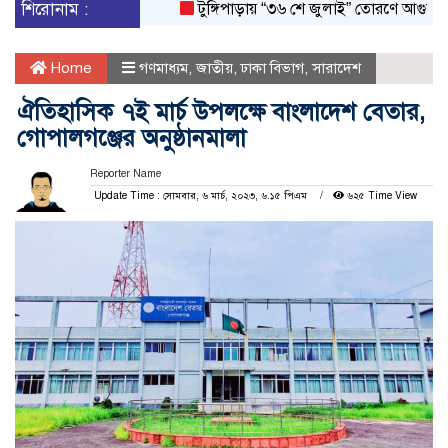
শিরোনাম :
টুঙ্গিপাড়ায় “৩৬ শে জুলাই” তোরণে আগুন; ৭৫ জ
Home
গণমাধ্যম
,
জাতীয়
,
ঢাকা বিভাগ
,
সারাদেশ
ঐতিহাসিক ৭ই মার্চ উপলক্ষে বাংলাদেশ বেতার,
গোপালগঞ্জের অনুষ্ঠানমালা
Reporter Name
Update Time : সোমবার, ৬ মার্চ, ২০২৩, ৬.১৫ পিএম
৬২৫ Time View