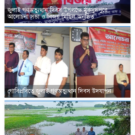
জুলাই গণঅভ্যুত্থান দিবস উপলক্ষে মুকসুদপুরে
আলোচনা সভা ও বিজয় মিছিল অনুষ্ঠিত
গোবিপ্রবিতে জুলাই গণঅভ্যুত্থান দিবস উদযাপন