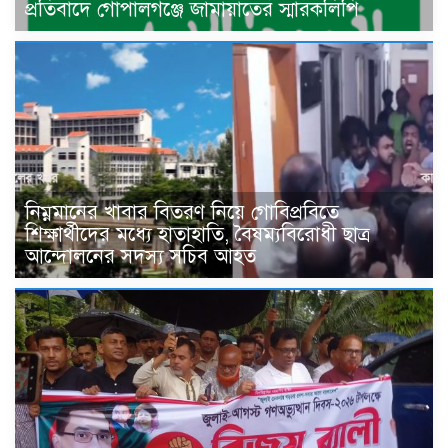
প্রতিবাদে গোপালগঞ্জে জামায়াতের স্মারকলিপি
নিম্নমানের খাবার বিতরণ নিয়ে গোবিপ্রবিতে
শিক্ষার্থীদের মধ্যে হাতাহাতি, বৈষম্যবিরোধী ছাত্র
আন্দোলনের সদস্য সচিব আহত