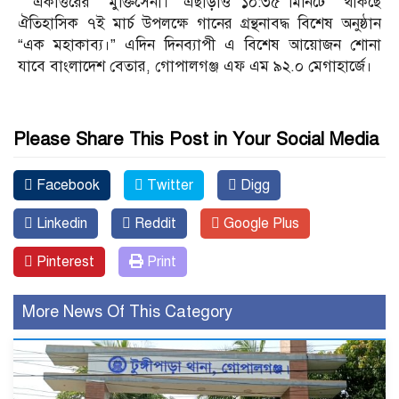
“ একাত্তরের মুক্তিসেনা।” এছাড়াও ১০:৩৫ মিনিটে থাকছে
ঐতিহাসিক ৭ই মার্চ উপলক্ষে গানের গ্রন্থনাবদ্ধ বিশেষ অনুষ্ঠান
“এক মহাকাব্য।” এদিন দিনব্যাপী এ বিশেষ আয়োজন শোনা
যাবে বাংলাদেশ বেতার, গোপালগঞ্জ এফ এম ৯২.০ মেগাহার্জে।
Please Share This Post in Your Social Media
Facebook
Twitter
Digg
Linkedin
Reddit
Google Plus
Pinterest
Print
More News Of This Category