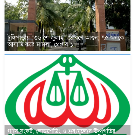
টুঙ্গিপাড়ায় “৩৬ শে জুলাই” তোরণে আগুন; ৭৫ জনকে
আসামি করে মামলা, গ্রেপ্তার ১
গ্যাস সংকট, লোডশেডিং ও দ্রব্যমূল্যের ঊর্ধ্বগতির