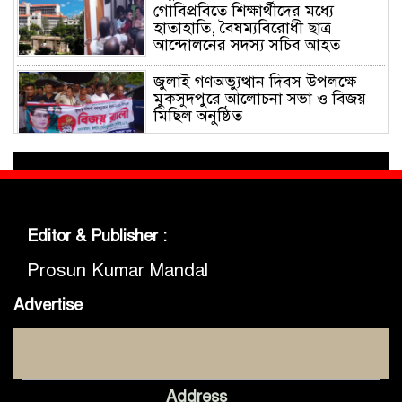
গোবিপ্রবিতে শিক্ষার্থীদের মধ্যে
হাতাহাতি, বৈষম্যবিরোধী ছাত্র
আন্দোলনের সদস্য সচিব আহত
জুলাই গণঅভ্যুত্থান দিবস উপলক্ষে
মুকসুদপুরে আলোচনা সভা ও বিজয়
মিছিল অনুষ্ঠিত
গোবিপ্রবিতে জুলাই গণঅভ্যুত্থান দিবস
উদযাপন
Editor & Publisher :
মুকসুদপুরে প্রায় দুই লাখ টাকার
নিষিদ্ধ চায়না দুয়ারী জাল জব্দ, আগুনে
Prosun Kumar Mandal
ধ্বংস
Advertise
মুকসুদপুরে ‘রক্তাক্ত জুলাই’ শীর্ষক
চিত্রাঙ্কন প্রতিযোগিতা অনুষ্ঠিত
Address