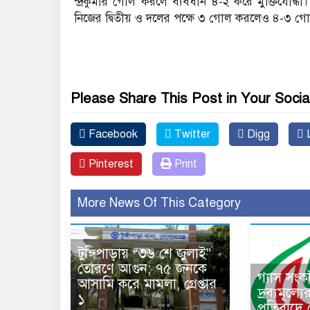
ন্দ্রকুমার গোল করলে ব্যবধান ৪-২ করে মুক্তিযোদ্ধ
নিজের দ্বিতীয় ও দলের পক্ষে ৩ গোল করলেও ৪-৩ গোল
Please Share This Post in Your Socia
Facebook
Twitter
Digg
L
Pinterest
Print
More News Of This Category
টুঙ্গিপাড়ায় “৩৬ শে জুলাই”
তোরণে আগুন; ৭৫ জনকে
গ্যাস সং
আসামি করে মামলা, গ্রেপ্তার
দ্রব্যমূল্য
১
প্রতিবাদে