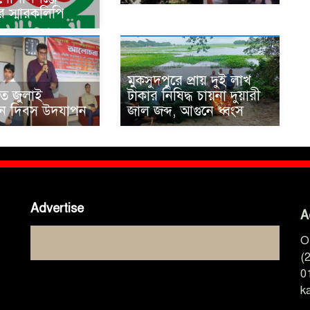
র স্মারকলিপি
মুকসুদপুরে প্রায় দুই লাখ
তে জুলাই
টাকার নিষিদ্ধ চায়না দুয়ারী
থান দিবস উদযাপন
জাল জব্দ, আগুনে ধ্বংস
Advertise
A
O
(
0
k