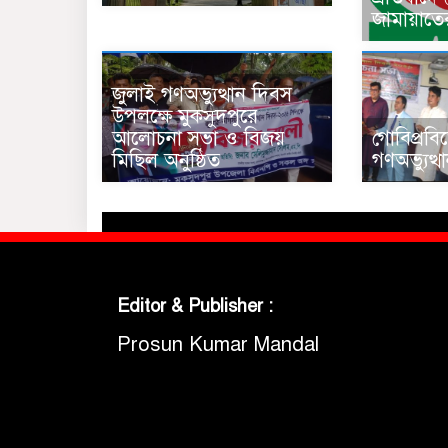
জামায়াতে
জুলাই গণঅভ্যুত্থান দিবস
উপলক্ষে মুকসুদপুরে
আলোচনা সভা ও বিজয়
গোবিপ্রবি
মিছিল অনুষ্ঠিত
গণঅভ্যুত্
Editor & Publisher :
Prosun Kumar Mandal