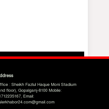
ddress
ffice : Sheikh Fazlul Haque Moni Stadium
2nd floor), Gopalganj-8100 Mobile:
1712235167, Email:
alerkhabor24.com@gmail.com