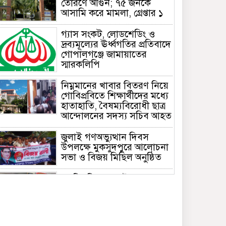
তোরণে আগুন; ৭৫ জনকে
আসামি করে মামলা, গ্রেপ্তার ১
গ্যাস সংকট, লোডশেডিং ও
দ্রব্যমূল্যের ঊর্ধ্বগতির প্রতিবাদে
গোপালগঞ্জে জামায়াতের
স্মারকলিপি
নিম্নমানের খাবার বিতরণ নিয়ে
গোবিপ্রবিতে শিক্ষার্থীদের মধ্যে
হাতাহাতি, বৈষম্যবিরোধী ছাত্র
আন্দোলনের সদস্য সচিব আহত
জুলাই গণঅভ্যুত্থান দিবস
উপলক্ষে মুকসুদপুরে আলোচনা
সভা ও বিজয় মিছিল অনুষ্ঠিত
গোবিপ্রবিতে জুলাই
গণঅভ্যুত্থান দিবস উদযাপন
মুকসুদপুরে প্রায় দুই লাখ টাকার