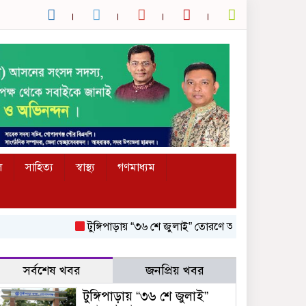
ল
সাহিত্য
স্বাস্থ্য
গণমাধ্যম
টুঙ্গিপাড়ায় “৩৬ শে জুলাই” তোরণে আগুন; ৭৫ জনকে আসামি কর
সর্বশেষ খবর
জনপ্রিয় খবর
টুঙ্গিপাড়ায় “৩৬ শে জুলাই”