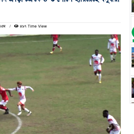
পিএম
৪৯৭ Time View