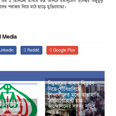
া। এর ২ মিনিটের মাথায় ৮৯ মিনিটে ইমানুয়েল ইলেহুই উজুচুকু
ের পরাজয় নিয়ে মাঠ ছাড়ে মুক্তিযোদ্ধা।
l Media
inkedin
Reddit
Google Plus
নিম্নমানের খাবার বিতরণ
নিয়ে গোবিপ্রবিতে
শিক্ষার্থীদের মধ্যে হাতাহাতি,
বৈষম্যবিরোধী ছাত্র
কট, লোডশেডিং ও
আন্দোলনের সদস্য সচিব
ের ঊর্ধ্বগতির
আহত
 গোপালগঞ্জে