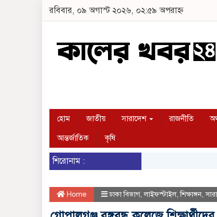
রবিবার, ০৯ অগাস্ট ২০২৬, ০২:৫৯ অপরাহ্ন
হোম
জাতীয়
সারাদেশ
রাজনীতি
অর
আন্তর্জাতিক
কৃষি
শিরোনাম :
Home
ঢাকা বিভাগ
,
লাইফস্টাইল
,
শিক্ষাঙ্গন
,
সার
গোপালগঞ্জ বঙ্গবন্ধু কলেজে শিক্ষার্থীদে