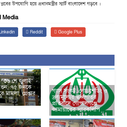
লবের উপযোগি হয়ে প্রধানমন্ত্রীর স্মার্ট বাংলাদেশ গড়বে ।
l Media
inkedin
Reddit
Google Plus
ায় “৩৬ শে জুলাই”
গুন; ৭৫ জনকে
গ্যাস সংকট, লোডশেডিং ও
 মামলা, গ্রেপ্তার
দ্রব্যমূল্যের ঊর্ধ্বগতির
প্রতিবাদে গোপালগঞ্জে
জামায়াতের স্মারকলিপি