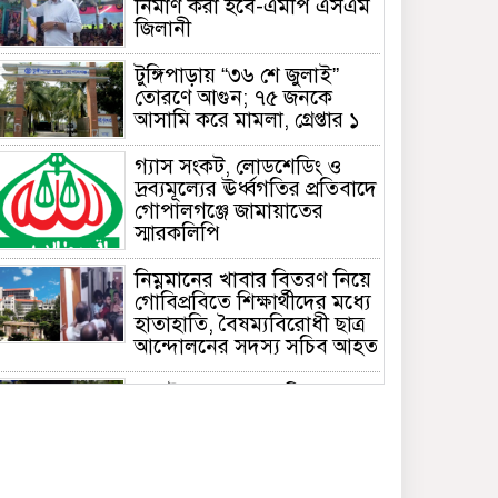
নির্মাণ করা হবে-এমপি এসএম
জিলানী
টুঙ্গিপাড়ায় “৩৬ শে জুলাই”
তোরণে আগুন; ৭৫ জনকে
আসামি করে মামলা, গ্রেপ্তার ১
গ্যাস সংকট, লোডশেডিং ও
দ্রব্যমূল্যের ঊর্ধ্বগতির প্রতিবাদে
গোপালগঞ্জে জামায়াতের
স্মারকলিপি
নিম্নমানের খাবার বিতরণ নিয়ে
গোবিপ্রবিতে শিক্ষার্থীদের মধ্যে
হাতাহাতি, বৈষম্যবিরোধী ছাত্র
আন্দোলনের সদস্য সচিব আহত
জুলাই গণঅভ্যুত্থান দিবস
উপলক্ষে মুকসুদপুরে আলোচনা
সভা ও বিজয় মিছিল অনুষ্ঠিত
গোবিপ্রবিতে জুলাই