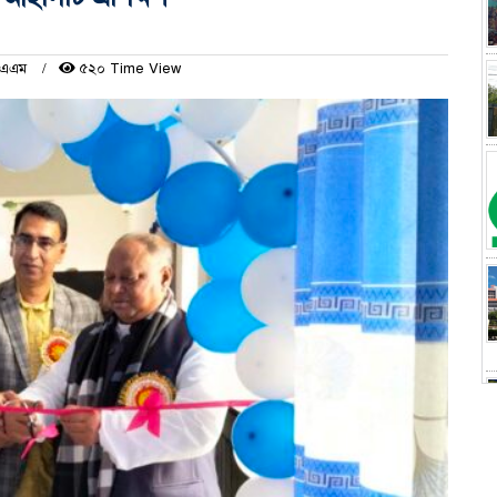
৪ এএম
৫২০ Time View