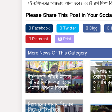
এই প্রশিক্ষণের আওতায় আনা হবে। এরাই ৪র্থ শিল্প বিপ্
Please Share This Post in Your Socia
Facebook
Twitter
Digg
L
Pinterest
Print
More News Of This Category
টুঙ্গিপাড়
টুঙ্গিপাড়ায় শীঘ্রই মডেল
তোরণে আ
মন্দির নির্মাণ করা হবে-
আসামি করে
এমপি এসএম জিলানী
১
নিম্নমানের খাবার বিতরণ
নিয়ে গোবিপ্রবিতে