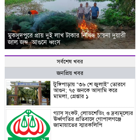
মুকসুদপুরে প্রায় দুই লাখ টাকার নিষিদ্ধ চায়না দুয়ারী
জাল জব্দ, আগুনে ধ্বংস
সর্বশেষ খবর
জনপ্রিয় খবর
টুঙ্গিপাড়ায় “৩৬ শে জুলাই” তোরণে
আগুন; ৭৫ জনকে আসামি করে
মামলা, গ্রেপ্তার ১
গ্যাস সংকট, লোডশেডিং ও দ্রব্যমূল্যের
ঊর্ধ্বগতির প্রতিবাদে গোপালগঞ্জে
জামায়াতের স্মারকলিপি