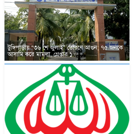
টুঙ্গিপাড়ায় “৩৬ শে জুলাই” তোরণে আগুন; ৭৫ জনকে
আসামি করে মামলা, গ্রেপ্তার ১