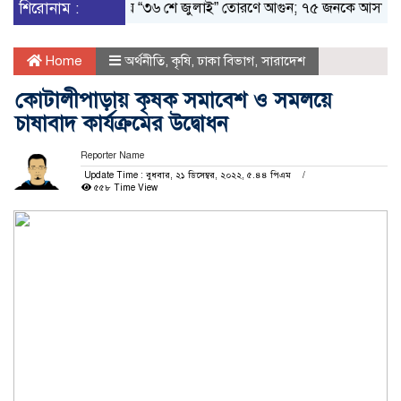
শিরোনাম :
টুঙ্গিপাড়ায় “৩৬ শে জুলাই” তোরণে আগুন; ৭৫ জনকে আসামি করে মামলা, 
Home
অর্থনীতি
,
কৃষি
,
ঢাকা বিভাগ
,
সারাদেশ
কোটালীপাড়ায় কৃষক সমাবেশ ও সমলয়ে
চাষাবাদ কার্যক্রমের উদ্বোধন
Reporter Name
Update Time : বুধবার, ২১ ডিসেম্বর, ২০২২, ৫.৪৪ পিএম
৫৫৮ Time View