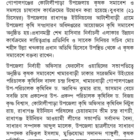
গোপালগঞ্জের কোটালীপাড়া উপজেলায় কৃষক সমাবেশ ও
সমলয়ে চাষাবাদ কার্যক্রমের উদ্বোধন করা হয়েছে।বুধবার (২১
ডিসেম্বর) উপজেলার রাধাগঞ্জ ইউনিয়নের আটাশীবাড়ী গ্রামে
উপজেলা কৃষি সম্প্রসারণ অধিদপ্তরের আয়োজনে কৃষি সমাবেশ
অনুষ্ঠিত হয়।প্রধানমন্ত্রী শেখ হাসিনার নির্বাচনী এলাকার উন্নয়ন
কার্যক্রমের দায়িত্বপ্রাপ্ত প্রতিনিধি ও সাবেক সিনিয়র সচিব মোঃ
শহীদ উল্লা খন্দকার প্রধান অতিথি হিসেবে উপস্থিত থেকে এ কৃষক
সমাবেশে বক্তব্য রাখেন।
উপজেলা নির্বাহী অফিসার ফেরদৌস ওয়াহিদের সভাপতিত্বে
অনুষ্ঠিত কৃষক সমাবেশে খামারবাড়ী ঢাকার সরেজমিন উইংয়ের
পরিচালক কৃষিবিদ বাদল চন্দ্র বিশ্বাস, খামারবাড়ী গোপালগঞ্জের
উপ-পরিচালক কৃষিবিদ ড. অরবিন্দ কুমার রায়, ভাসমান বেডে
সবজি চাষ প্রকল্পের উপ- প্রকল্প পরিচালক কৃষিবিদ ড. বিজয়
কৃষ্ণ বিশ্বাস, কোটালীপাড়া উপজেলা কৃষি অফিসার কৃষিবিদ নিটুল
রায়, রাধাগঞ্জ ইউনিয়ন পরিষদের চেয়ারম্যান ভীম চন্দ্র বাগচী,
রাধাগঞ্জ ইউনিয়ন আওয়ামী লীগের সভাপতি সর্বানন্দ বৈদ্য,
সাধারণ সম্পাদক আব্দুল মালেক, উপজেলা ছাত্রলীগের সাধারণ
সম্পাদক রফিকুল ইসলাম, মুক্তিযোদ্ধা সদানন্দ গাঙ্গুলী, কৃষক