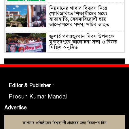
নিম্নমানের খাবার বিতরণ নিয়ে
গোবিপ্রবিতে শিক্ষার্থীদের মধ্যে
হাতাহাতি, বৈষম্যবিরোধী ছাত্র
আন্দোলনের সদস্য সচিব আহত
জুলাই গণঅভ্যুত্থান দিবস উপলক্ষে
মুকসুদপুরে আলোচনা সভা ও বিজয়
মিছিল অনুষ্ঠিত
গোবিপ্রবিতে জুলাই গণঅভ্যুত্থান দিবস
উদযাপন
Editor & Publisher :
মুকসুদপুরে প্রায় দুই লাখ টাকার
নিষিদ্ধ চায়না দুয়ারী জাল জব্দ, আগুনে
Prosun Kumar Mandal
ধ্বংস
Advertise
মুকসুদপুরে ‘রক্তাক্ত জুলাই’ শীর্ষক
চিত্রাঙ্কন প্রতিযোগিতা অনুষ্ঠিত