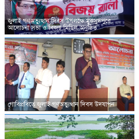
জুলাই গণঅভ্যুত্থান দিবস উপলক্ষে মুকসুদপুরে
আলোচনা সভা ও বিজয় মিছিল অনুষ্ঠিত
গোবিপ্রবিতে জুলাই গণঅভ্যুত্থান দিবস উদযাপন