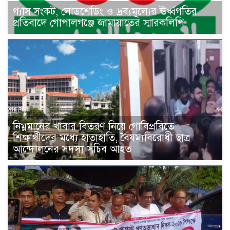
গ্যাস সংকট, লোডশেডিং ও দ্রব্যমূল্যের ঊর্ধ্বগতির
প্রতিবাদে গোপালগঞ্জে জামায়াতের স্মারকলিপি
নিম্নমানের খাবার বিতরণ নিয়ে গোবিপ্রবিতে
শিক্ষার্থীদের মধ্যে হাতাহাতি, বৈষম্যবিরোধী ছাত্র
আন্দোলনের সদস্য সচিব আহত