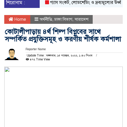
শিরোনাম :
গ্যাস সংকট, লোডশেডিং ও দ্রব্যমূল্যের ঊর্ধ্বগতির 
Home
অর্থনীতি
,
ঢাকা বিভাগ
,
সারাদেশ
কোটালীপাড়ায় ৪র্থ শিল্প বিপ্লবের সাথে
সম্পর্কিত প্রযুক্তিসমূহ ও করণীয় শীর্ষক কর্মশালা
Reporter Name
Update Time : মঙ্গলবার, ১৫ নভেম্বর, ২০২২, ১.৪০ পিএম
৪৭২ Time View