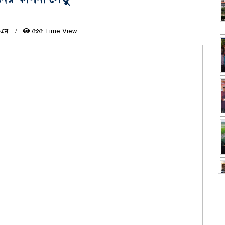
পিএম
৫৫৫ Time View