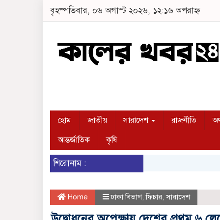
বৃহস্পতিবার, ০৬ অগাস্ট ২০২৬, ১২:১৬ অপরাহ্ন
হোম
জাতীয়
সারাদেশ
রাজনীতি
অর
আন্তর্জাতিক
কৃষি
শিরোনাম :
Home
ঢাকা বিভাগ
,
ফিচার
,
সারাদেশ
উদ্বোধনের অপেক্ষায় দেশের প্রথম ৬ লে