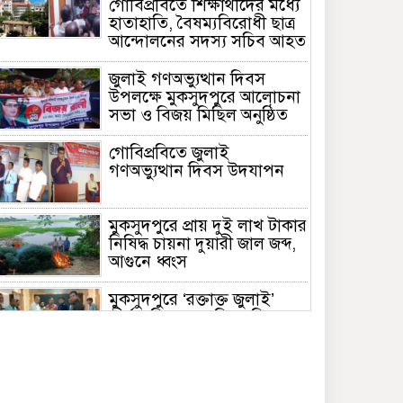
গোবিপ্রবিতে শিক্ষার্থীদের মধ্যে
হাতাহাতি, বৈষম্যবিরোধী ছাত্র
আন্দোলনের সদস্য সচিব আহত
জুলাই গণঅভ্যুত্থান দিবস
উপলক্ষে মুকসুদপুরে আলোচনা
সভা ও বিজয় মিছিল অনুষ্ঠিত
গোবিপ্রবিতে জুলাই
গণঅভ্যুত্থান দিবস উদযাপন
মুকসুদপুরে প্রায় দুই লাখ টাকার
নিষিদ্ধ চায়না দুয়ারী জাল জব্দ,
আগুনে ধ্বংস
মুকসুদপুরে ‘রক্তাক্ত জুলাই’
শীর্ষক চিত্রাঙ্কন প্রতিযোগিতা
অনুষ্ঠিত
জুলাইয়ের চেতনা ধারণ করে
গণতান্ত্রিক ও আধুনিক