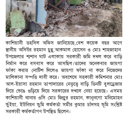
কাশিয়ানী তহসিল অফিস জানিয়েছে,বেশ কয়েক বছর আগে
স্থানীয় অসিউর রহমান চুন্নু,আকমাল হোসেন ও মোঃ শাহজাহান
উপজেলার শ্মশান ঘাট এলাকায় সরকারী জমি দখল করে বাড়ি
নির্মান করে বসবাস করে আসছিল।তাদের অনেকবার জায়গা
ফাঁকা করার নোটিশ দিলেও জায়গা ফাঁকা না করে নিজেদের
মালিকানা সম্পত্তি দাবী করে। অবশেষে সহকারী কমিশনার মোঃ
আল-ইয়াসা রহমান তাপাদারের নেতৃত্বে বাড়ি তিনটি বুলড্রেজার
দিয়ে ভেঙে গুড়িয়ে দিয়ে সরকারের দখলে নেয়া হয়েছে। এসময়
কাশিয়ানী থানার ওসি মোঃ জিল্লুর রহমান, কানুনগো মনিমোহন
ভুঁইয়া, ইউনিয়ন ভুমি কর্মকর্তা সমীর কুমার চাঁদসহ ভূমি সংশ্লিষ্ট
সরকারী কর্মকর্তাগণ উপস্থিত ছিলেন।