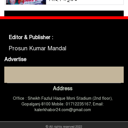
গোবিপ্রবিতে জুলাই গণঅভ্যুত্থান দিবস
উদযাপন
Editor & Publisher :
মুকসুদপুরে প্রায় দুই লাখ টাকার
নিষিদ্ধ চায়না দুয়ারী জাল জব্দ, আগুনে
Prosun Kumar Mandal
ধ্বংস
Advertise
মুকসুদপুরে ‘রক্তাক্ত জুলাই’ শীর্ষক
চিত্রাঙ্কন প্রতিযোগিতা অনুষ্ঠিত
Address
জুলাইয়ের চেতনা ধারণ করে
Office : Sheikh Fazlul Haque Moni Stadium (2nd floor),
গণতান্ত্রিক ও আধুনিক বাংলাদেশ
গড়তে সবাইকে কাজ করতে হবে
Gopalganj-8100 Mobile: 01712235167, Email:
-এমপি ডা. কে এম বাবর
kalerkhabor24.com@gmail.com
গোপালগঞ্জে আটাবোঝাই ট্রাক
বসতঘরে উল্টে পড়ায়, ঘুমন্ত অন্তঃসত্ত্বা
© All rights reserved 2022