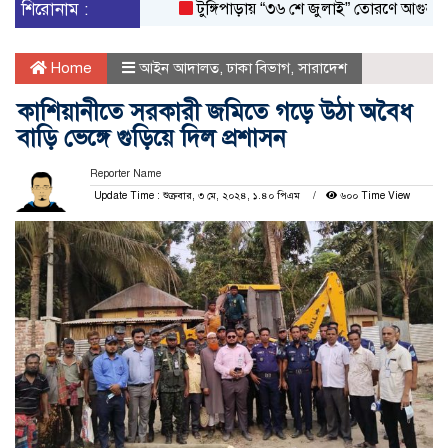
শিরোনাম :
টুঙ্গিপাড়ায় “৩৬ শে জুলাই” তোরণে আগুন; ৭৫ জন
Home
আইন আদালত
,
ঢাকা বিভাগ
,
সারাদেশ
কাশিয়ানীতে সরকারী জমিতে গড়ে উঠা অবৈধ
বাড়ি ভেঙ্গে গুড়িয়ে দিল প্রশাসন
Reporter Name
Update Time : শুক্রবার, ৩ মে, ২০২৪, ১.৪০ পিএম
৬০০ Time View