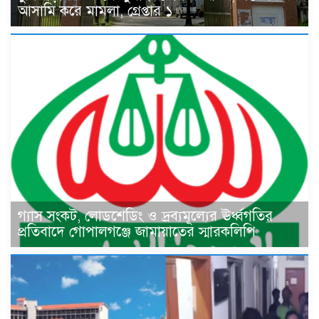
আসামি করে মামলা, গ্রেপ্তার ১
গ্যাস সংকট, লোডশেডিং ও দ্রব্যমূল্যের ঊর্ধ্বগতির
প্রতিবাদে গোপালগঞ্জে জামায়াতের স্মারকলিপি