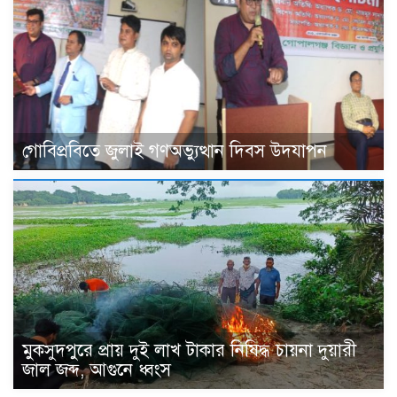
গোবিপ্রবিতে জুলাই গণঅভ্যুত্থান দিবস উদযাপন
মুকসুদপুরে প্রায় দুই লাখ টাকার নিষিদ্ধ চায়না দুয়ারী
জাল জব্দ, আগুনে ধ্বংস