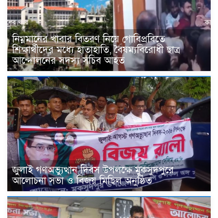
নিম্নমানের খাবার বিতরণ নিয়ে গোবিপ্রবিতে
শিক্ষার্থীদের মধ্যে হাতাহাতি, বৈষম্যবিরোধী ছাত্র
আন্দোলনের সদস্য সচিব আহত
জুলাই গণঅভ্যুত্থান দিবস উপলক্ষে মুকসুদপুরে
আলোচনা সভা ও বিজয় মিছিল অনুষ্ঠিত