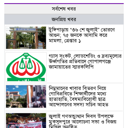
সর্বশেষ খবর
জনপ্রিয় খবর
টুঙ্গিপাড়ায় “৩৬ শে জুলাই” তোরণে
আগুন; ৭৫ জনকে আসামি করে
মামলা, গ্রেপ্তার ১
গ্যাস সংকট, লোডশেডিং ও দ্রব্যমূল্যের
ঊর্ধ্বগতির প্রতিবাদে গোপালগঞ্জে
জামায়াতের স্মারকলিপি
নিম্নমানের খাবার বিতরণ নিয়ে
গোবিপ্রবিতে শিক্ষার্থীদের মধ্যে
হাতাহাতি, বৈষম্যবিরোধী ছাত্র
আন্দোলনের সদস্য সচিব আহত
জুলাই গণঅভ্যুত্থান দিবস উপলক্ষে
মুকসুদপুরে আলোচনা সভা ও বিজয়
মিছিল অনুষ্ঠিত