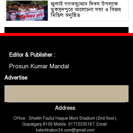
জুলাই গণঅভ্যুত্থান দিবস উপলক্ষে
মুকসুদপুরে আলোচনা সভা ও বিজয়
মিছিল অনুষ্ঠিত
গোবিপ্রবিতে জুলাই গণঅভ্যুত্থান দিবস
উদযাপন
Editor & Publisher :
মুকসুদপুরে প্রায় দুই লাখ টাকার
নিষিদ্ধ চায়না দুয়ারী জাল জব্দ, আগুনে
Prosun Kumar Mandal
ধ্বংস
Advertise
মুকসুদপুরে ‘রক্তাক্ত জুলাই’ শীর্ষক
চিত্রাঙ্কন প্রতিযোগিতা অনুষ্ঠিত
Address
জুলাইয়ের চেতনা ধারণ করে
Office : Sheikh Fazlul Haque Moni Stadium (2nd floor),
গণতান্ত্রিক ও আধুনিক বাংলাদেশ
গড়তে সবাইকে কাজ করতে হবে
Gopalganj-8100 Mobile: 01712235167, Email:
-এমপি ডা. কে এম বাবর
kalerkhabor24.com@gmail.com