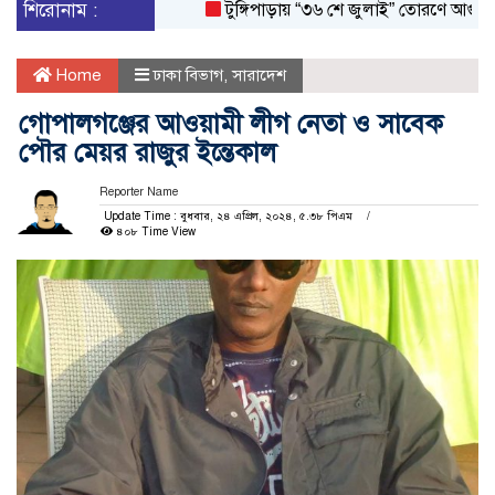
শিরোনাম :
টুঙ্গিপাড়ায় “৩৬ শে জুলাই” তোরণে আগুন; ৭৫ 
Home
ঢাকা বিভাগ
,
সারাদেশ
গোপালগঞ্জের আওয়ামী লীগ নেতা ও সাবেক
পৌর মেয়র রাজুর ইন্তেকাল
Reporter Name
Update Time : বুধবার, ২৪ এপ্রিল, ২০২৪, ৫.৩৮ পিএম
৪০৮ Time View