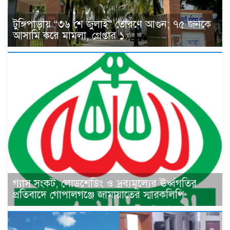
টুঙ্গিপাড়ায় “৩৬ শে জুলাই” তোরণে আগুন; ৭৫ জনকে
আসামি করে মামলা, গ্রেপ্তার ১
গ্যাস সংকট, লোডশেডিং ও দ্রব্যমূল্যের ঊর্ধ্বগতির
প্রতিবাদে গোপালগঞ্জে জামায়াতের স্মারকলিপি