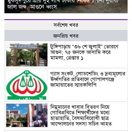
মুকসুদপুরে প্রায় দুই লাখ টাকার নিষিদ্ধ চায়না দুয়ারী
জাল জব্দ, আগুনে ধ্বংস
সর্বশেষ খবর
জনপ্রিয় খবর
টুঙ্গিপাড়ায় “৩৬ শে জুলাই” তোরণে
আগুন; ৭৫ জনকে আসামি করে
মামলা, গ্রেপ্তার ১
গ্যাস সংকট, লোডশেডিং ও দ্রব্যমূল্যের
ঊর্ধ্বগতির প্রতিবাদে গোপালগঞ্জে
জামায়াতের স্মারকলিপি
নিম্নমানের খাবার বিতরণ নিয়ে
গোবিপ্রবিতে শিক্ষার্থীদের মধ্যে
হাতাহাতি, বৈষম্যবিরোধী ছাত্র
আন্দোলনের সদস্য সচিব আহত