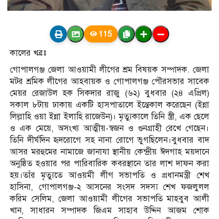
115
কালের খব্রঃ
গোপালগঞ্জ জেলা আওয়ামী লীগের শ্রম বিষয়ক সম্পাদক. জেলা
মটর শ্রমিক লীগের আহবায়ক ও গোপালগঞ্জ পৌরসভার সাবেক
মেয়র রেজাউল হক সিকদার রাজু (৬২) বুধবার (২৪ এপ্রিল)
সকাল ৮টায় ঢাকায় একটি হাসপাতালে ইন্তেকাল করেছেন (ইন্না
লিল্লাহি ওয়া ইন্না ইলাহি রাজেউন)। মৃত্যুকালে তিনি স্ত্রী, এক ছেলে
ও এক মেয়ে, অসংখ্য আত্মীয়-স্বজন ও গুনগ্রাহী রেখে গেছেন।
তিনি দীর্ঘদিন হৃদরোগে সহ নানা রোগে ভুগছিলেন।বুধবার বাদ
আসর মরহুমের নামাজে জানাযা স্থানীয় কেন্দ্রীয় ঈদগাহ ময়দানে
অনুষ্ঠিত হওয়ার পর পারিবারিক কবরস্থানে তার লাশ দাফন করা
হয়।তাঁর মৃত্যুতে আওয়মী লীগ সভাপতি ও প্রধানমন্ত্রী শেখ
হাসিনা, গোপালগঞ্জ-২ আসনের সংসদ সদস্য শেখ ফজলুলল
করিম সেলিম, জেলা আওয়ামী লীগের সভাপতি মাহবুব আলী
খান, সাধারন সম্পাদক জিএম সাহাব উদ্দিন আজম শোক