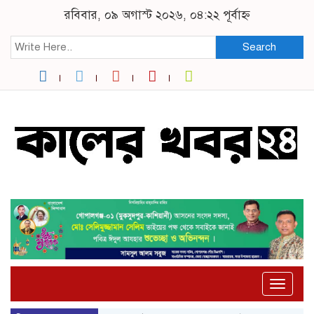
রবিবার, ০৯ অগাস্ট ২০২৬, ০৪:২২ পূর্বাহ্ন
Search
Toggle
naviga