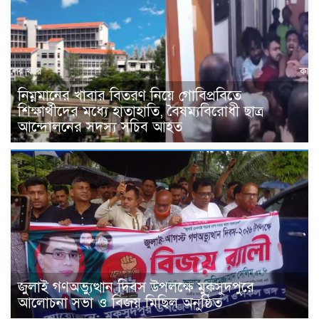
নিম্নমানের খাবার বিতরণ নিয়ে গোবিপ্রবিতে
শিক্ষার্থীদের মধ্যে হাতাহাতি, বৈষম্যবিরোধী ছাত্র
আন্দোলনের সদস্য সচিব আহত
জুলাই গণঅভ্যুত্থান দিবস উপলক্ষে মুকসুদপুরে
আলোচনা সভা ও বিজয় মিছিল অনুষ্ঠিত