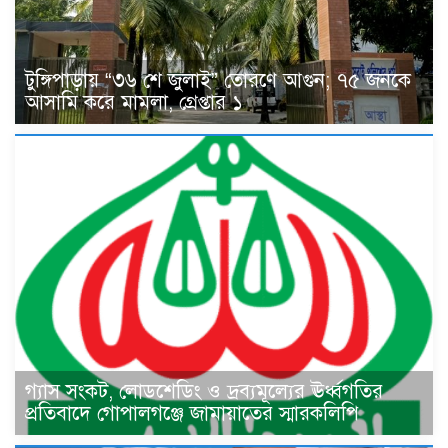
টুঙ্গিপাড়ায় “৩৬ শে জুলাই” তোরণে আগুন; ৭৫ জনকে
আসামি করে মামলা, গ্রেপ্তার ১
গ্যাস সংকট, লোডশেডিং ও দ্রব্যমূল্যের ঊর্ধ্বগতির
প্রতিবাদে গোপালগঞ্জে জামায়াতের স্মারকলিপি