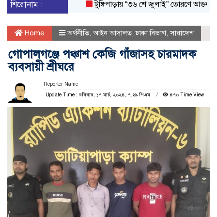
শিরোনাম :
টুঙ্গিপাড়ায় “৩৬ শে জুলাই” তোরণে আগুন; ৭৫ জন
Home
অর্থনীতি
,
আইন আদালত
,
ঢাকা বিভাগ
,
সারাদেশ
গোপালগঞ্জে পঞ্চাশ কেজি গাঁজাসহ চারমাদক
ব্যবসায়ী শ্রীঘরে
Reporter Name
Update Time : রবিবার, ১৭ মার্চ, ২০২৪, ৭.২৯ পিএম
৪৭০ Time View