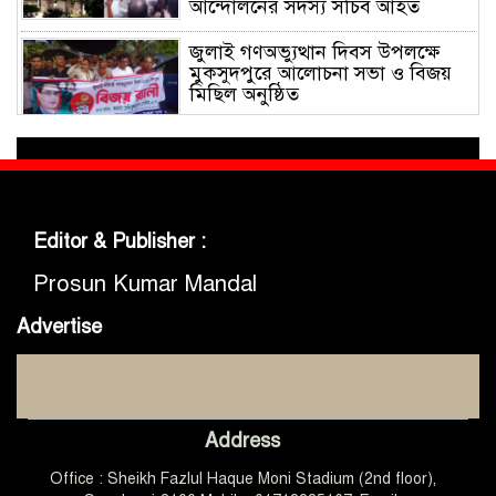
আন্দোলনের সদস্য সচিব আহত
জুলাই গণঅভ্যুত্থান দিবস উপলক্ষে
মুকসুদপুরে আলোচনা সভা ও বিজয়
মিছিল অনুষ্ঠিত
গোবিপ্রবিতে জুলাই গণঅভ্যুত্থান দিবস
উদযাপন
Editor & Publisher :
মুকসুদপুরে প্রায় দুই লাখ টাকার
নিষিদ্ধ চায়না দুয়ারী জাল জব্দ, আগুনে
Prosun Kumar Mandal
ধ্বংস
Advertise
মুকসুদপুরে ‘রক্তাক্ত জুলাই’ শীর্ষক
চিত্রাঙ্কন প্রতিযোগিতা অনুষ্ঠিত
Address
জুলাইয়ের চেতনা ধারণ করে
Office : Sheikh Fazlul Haque Moni Stadium (2nd floor),
গণতান্ত্রিক ও আধুনিক বাংলাদেশ