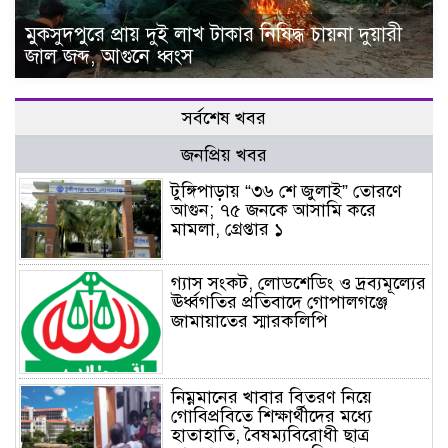
মুকসুদপুরে প্রায় দুই লাখ টাকার নিষিদ্ধ চায়না দুয়ারী
জাল জব্দ, আগুনে ধ্বংস
সর্বশেষ খবর
জনপ্রিয় খবর
টুঙ্গিপাড়ায় “৩৬ শে জুলাই” তোরণে
আগুন; ৭৫ জনকে আসামি করে
মামলা, গ্রেপ্তার ১
গ্যাস সংকট, লোডশেডিং ও দ্রব্যমূল্যের
ঊর্ধ্বগতির প্রতিবাদে গোপালগঞ্জে
জামায়াতের স্মারকলিপি
নিম্নমানের খাবার বিতরণ নিয়ে
গোবিপ্রবিতে শিক্ষার্থীদের মধ্যে
হাতাহাতি, বৈষম্যবিরোধী ছাত্র