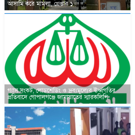
আসামি করে মামলা, গ্রেপ্তার ১
গ্যাস সংকট, লোডশেডিং ও দ্রব্যমূল্যের ঊর্ধ্বগতির
প্রতিবাদে গোপালগঞ্জে জামায়াতের স্মারকলিপি