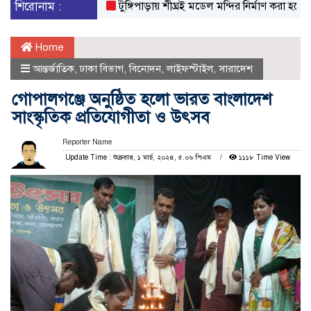
শিরোনাম :
টুঙ্গিপাড়ায় শীঘ্রই মডেল মন্দির নির্মাণ করা হবে-এমপ
Home
আন্তর্জাতিক
,
ঢাকা বিভাগ
,
বিনোদন
,
লাইফস্টাইল
,
সারাদেশ
গোপালগঞ্জে অনুষ্ঠিত হলো ভারত বাংলাদেশ
সাংস্কৃতিক প্রতিযোগীতা ও উৎসব
Reporter Name
Update Time : শুক্রবার, ১ মার্চ, ২০২৪, ৫.০৬ পিএম
১১১৮ Time View