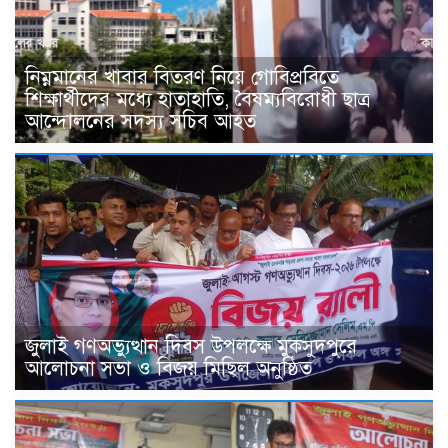
নিম্নমানের খাবার বিতরণ নিয়ে গোবিপ্রবিতে
শিক্ষার্থীদের মধ্যে হাতাহাতি, বৈষম্যবিরোধী ছাত্র
আন্দোলনের সদস্য সচিব আহত
জুলাই গণঅভ্যুত্থান দিবস উপলক্ষে মুকসুদপুরে
আলোচনা সভা ও বিজয় মিছিল অনুষ্ঠিত