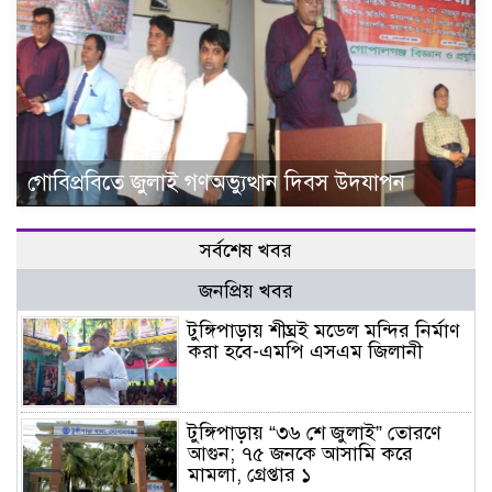
গোবিপ্রবিতে জুলাই গণঅভ্যুত্থান দিবস উদযাপন
সর্বশেষ খবর
জনপ্রিয় খবর
টুঙ্গিপাড়ায় শীঘ্রই মডেল মন্দির নির্মাণ
করা হবে-এমপি এসএম জিলানী
টুঙ্গিপাড়ায় “৩৬ শে জুলাই” তোরণে
আগুন; ৭৫ জনকে আসামি করে
মামলা, গ্রেপ্তার ১