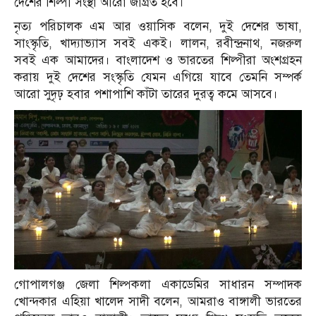
দেশের শিল্পী সংস্থা আরো জাগ্রত হবে।
নৃত্য পরিচালক এম আর ওয়াসিক বলেন, দুই দেশের ভাষা,
সাংস্কৃতি, খাদ্যাভ্যাস সবই একই। লালন, রবীন্দ্রনাথ, নজরুল
সবই এক আমাদের। বাংলাদেশ ও ভারতের শিল্পীরা অংশগ্রহন
করায় দুই দেশের সংস্কৃতি যেমন এগিয়ে যাবে তেমনি সম্পর্ক
আরো সুদৃঢ় হবার পশাপাশি কাঁটা তারের দুরত্ব কমে আসবে।
গোপালগঞ্জ জেলা শিল্পকলা একাডেমির সাধারন সম্পাদক
খোন্দকার এহিয়া খালেদ সাদী বলেন, আমরাও বাঙ্গালী ভারতের