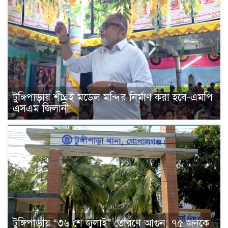
টুঙ্গিপাড়ায় শীঘ্রই মডেল মন্দির নির্মাণ করা হবে-এমপি
এসএম জিলানী
টুঙ্গিপাড়ায় “৩৬ শে জুলাই” তোরণে আগুন; ৭৫ জনকে