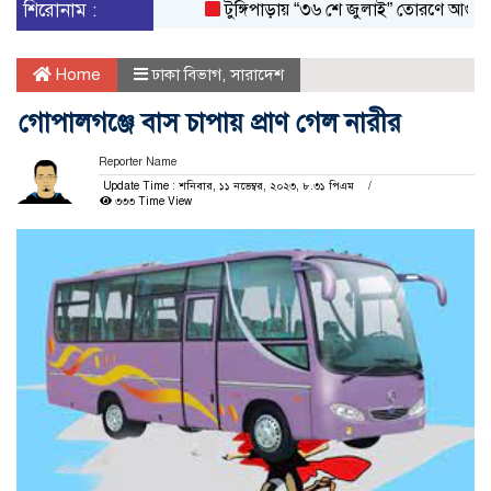
শিরোনাম :
টুঙ্গিপাড়ায় “৩৬ শে জুলাই” তোরণে আগুন; ৭৫ 
Home
ঢাকা বিভাগ
,
সারাদেশ
গোপালগঞ্জে বাস চাপায় প্রাণ গেল নারীর
Reporter Name
Update Time : শনিবার, ১১ নভেম্বর, ২০২৩, ৮.৩১ পিএম
৩৩৩ Time View