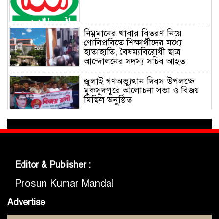
নিম্নমানের খাবার বিতরণ নিয়ে
গোবিপ্রবিতে শিক্ষার্থীদের মধ্যে
হাতাহাতি, বৈষম্যবিরোধী ছাত্র
আন্দোলনের সদস্য সচিব আহত
জুলাই গণঅভ্যুত্থান দিবস উপলক্ষে
মুকসুদপুরে আলোচনা সভা ও বিজয়
মিছিল অনুষ্ঠিত
গোবিপ্রবিতে জুলাই গণঅভ্যুত্থান দিবস
উদযাপন
Editor & Publisher :
মুকসুদপুরে প্রায় দুই লাখ টাকার
নিষিদ্ধ চায়না দুয়ারী জাল জব্দ, আগুনে
Prosun Kumar Mandal
ধ্বংস
Advertise
মুকসুদপুরে ‘রক্তাক্ত জুলাই’ শীর্ষক