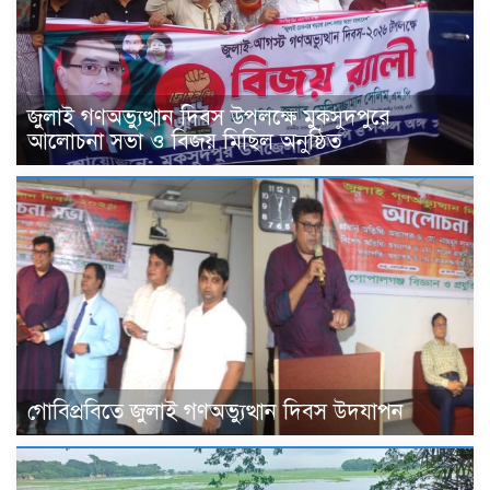
জুলাই গণঅভ্যুত্থান দিবস উপলক্ষে মুকসুদপুরে
আলোচনা সভা ও বিজয় মিছিল অনুষ্ঠিত
গোবিপ্রবিতে জুলাই গণঅভ্যুত্থান দিবস উদযাপন