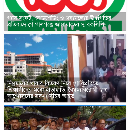
গ্যাস সংকট, লোডশেডিং ও দ্রব্যমূল্যের ঊর্ধ্বগতির
প্রতিবাদে গোপালগঞ্জে জামায়াতের স্মারকলিপি
নিম্নমানের খাবার বিতরণ নিয়ে গোবিপ্রবিতে
শিক্ষার্থীদের মধ্যে হাতাহাতি, বৈষম্যবিরোধী ছাত্র
আন্দোলনের সদস্য সচিব আহত