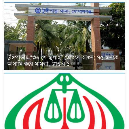
টুঙ্গিপাড়ায় “৩৬ শে জুলাই” তোরণে আগুন; ৭৫ জনকে
আসামি করে মামলা, গ্রেপ্তার ১