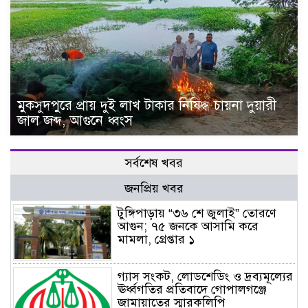
মুকসুদপুরে প্রায় দুই লাখ টাকার নিষিদ্ধ চায়না দুয়ারী
জাল জব্দ, আগুনে ধ্বংস
সর্বশেষ খবর
জনপ্রিয় খবর
টুঙ্গিপাড়ায় “৩৬ শে জুলাই” তোরণে
আগুন; ৭৫ জনকে আসামি করে
মামলা, গ্রেপ্তার ১
গ্যাস সংকট, লোডশেডিং ও দ্রব্যমূল্যের
ঊর্ধ্বগতির প্রতিবাদে গোপালগঞ্জে
জামায়াতের স্মারকলিপি