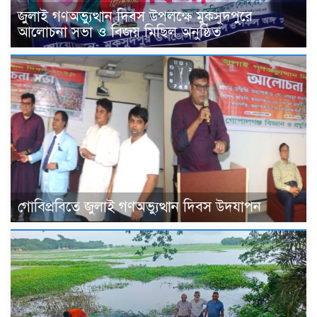
জুলাই গণঅভ্যুত্থান দিবস উপলক্ষে মুকসুদপুরে
আলোচনা সভা ও বিজয় মিছিল অনুষ্ঠিত
গোবিপ্রবিতে জুলাই গণঅভ্যুত্থান দিবস উদযাপন