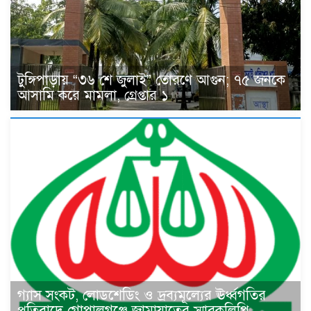
টুঙ্গিপাড়ায় “৩৬ শে জুলাই” তোরণে আগুন; ৭৫ জনকে
আসামি করে মামলা, গ্রেপ্তার ১
গ্যাস সংকট, লোডশেডিং ও দ্রব্যমূল্যের ঊর্ধ্বগতির
প্রতিবাদে গোপালগঞ্জে জামায়াতের স্মারকলিপি