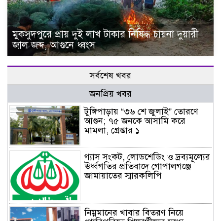
মুকসুদপুরে প্রায় দুই লাখ টাকার নিষিদ্ধ চায়না দুয়ারী
জাল জব্দ, আগুনে ধ্বংস
সর্বশেষ খবর
জনপ্রিয় খবর
টুঙ্গিপাড়ায় “৩৬ শে জুলাই” তোরণে
আগুন; ৭৫ জনকে আসামি করে
মামলা, গ্রেপ্তার ১
গ্যাস সংকট, লোডশেডিং ও দ্রব্যমূল্যের
ঊর্ধ্বগতির প্রতিবাদে গোপালগঞ্জে
জামায়াতের স্মারকলিপি
নিম্নমানের খাবার বিতরণ নিয়ে