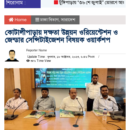
শিরোনাম :
টুঙ্গিপাড়ায় “৩৬ শে জুলাই” তোরণে আগুন; ৭৫ 
Home
ঢাকা বিভাগ
,
সারাদেশ
কোটালীপাড়ায় দক্ষতা উন্নয়ন ওরিয়েন্টেশন ও
জেন্ডার সেন্সিটাইজেশন বিষয়ক ওয়ার্কশপ
Reporter Name
Update Time : বুধবার, ১৮ অক্টোবর, ২০২৩, ৬.৪৬ পিএম
৩৫৬ Time View