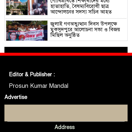
গোবিপ্রবিতে শিক্ষার্থীদের মধ্যে
হাতাহাতি, বৈষম্যবিরোধী ছাত্র
আন্দোলনের সদস্য সচিব আহত
জুলাই গণঅভ্যুত্থান দিবস উপলক্ষে
মুকসুদপুরে আলোচনা সভা ও বিজয়
মিছিল অনুষ্ঠিত
গোবিপ্রবিতে জুলাই গণঅভ্যুত্থান দিবস
উদযাপন
Editor & Publisher :
মুকসুদপুরে প্রায় দুই লাখ টাকার
নিষিদ্ধ চায়না দুয়ারী জাল জব্দ, আগুনে
Prosun Kumar Mandal
ধ্বংস
Advertise
মুকসুদপুরে ‘রক্তাক্ত জুলাই’ শীর্ষক
চিত্রাঙ্কন প্রতিযোগিতা অনুষ্ঠিত
Address