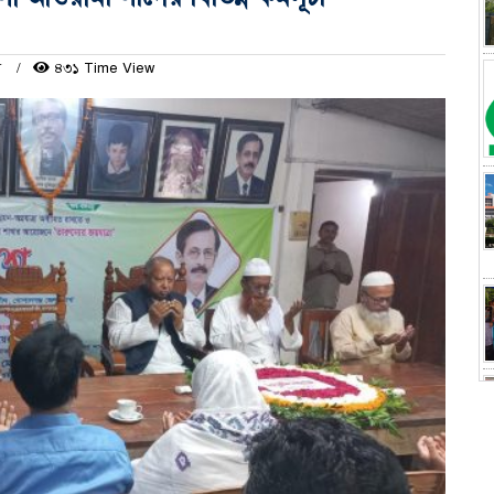
ম
৪৩১ Time View