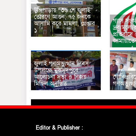
টুঙ্গিপাড়ায় “৩৬ শে জুলাই”
তোরণে আগুন; ৭৫ জনকে
গ্যাস সং
আসামি করে মামলা, গ্রেপ্তার
দ্রব্যমূল্য
১
প্রতিবাদে
জামায়াতে
জুলাই গণঅভ্যুত্থান দিবস
উপলক্ষে মুকসুদপুরে
আলোচনা সভা ও বিজয়
গোবিপ্রবি
মিছিল অনুষ্ঠিত
গণঅভ্যুত্
Editor & Publisher :