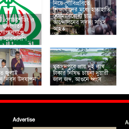
নিয়ে গোবিপ্রবিতে
শিক্ষার্থীদের মধ্যে হাতাহাতি,
বৈষম্যবিরোধী ছাত্র
কট, লোডশেডিং ও
আন্দোলনের সদস্য সচিব
ের ঊর্ধ্বগতির
আহত
 গোপালগঞ্জে
র স্মারকলিপি
মুকসুদপুরে প্রায় দুই লাখ
তে জুলাই
টাকার নিষিদ্ধ চায়না দুয়ারী
থান দিবস উদযাপন
জাল জব্দ, আগুনে ধ্বংস
Advertise
A