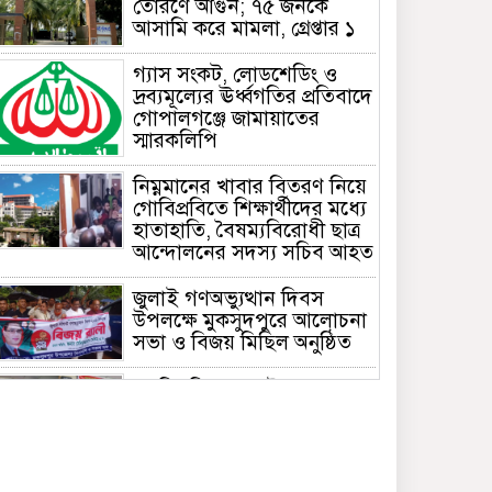
তোরণে আগুন; ৭৫ জনকে
আসামি করে মামলা, গ্রেপ্তার ১
গ্যাস সংকট, লোডশেডিং ও
দ্রব্যমূল্যের ঊর্ধ্বগতির প্রতিবাদে
গোপালগঞ্জে জামায়াতের
স্মারকলিপি
নিম্নমানের খাবার বিতরণ নিয়ে
গোবিপ্রবিতে শিক্ষার্থীদের মধ্যে
হাতাহাতি, বৈষম্যবিরোধী ছাত্র
আন্দোলনের সদস্য সচিব আহত
জুলাই গণঅভ্যুত্থান দিবস
উপলক্ষে মুকসুদপুরে আলোচনা
সভা ও বিজয় মিছিল অনুষ্ঠিত
গোবিপ্রবিতে জুলাই
গণঅভ্যুত্থান দিবস উদযাপন
মুকসুদপুরে প্রায় দুই লাখ টাকার