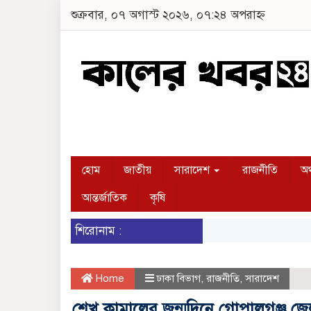
শুক্রবার, ০৭ অগাস্ট ২০২৬, ০৭:২৪ অপরাহ্ন
হোম
জাতীয়
সারাদেশ
রাজনীতি
অর
আন্তর্জাতিক
কৃষি
শিরোনাম :
Home
ঢাকা বিভাগ
,
রাজনীতি
,
সারাদেশ
শেখ কামালের জন্মদিনে গোপালগঞ্জ জেল