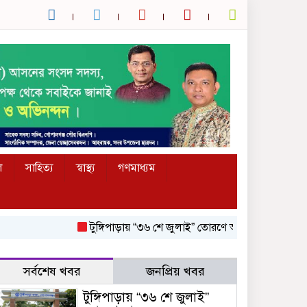
ল
সাহিত্য
স্বাস্থ্য
গণমাধ্যম
টুঙ্গিপাড়ায় “৩৬ শে জুলাই” তোরণে আগুন; ৭৫ জনকে আসামি করে
সর্বশেষ খবর
জনপ্রিয় খবর
টুঙ্গিপাড়ায় “৩৬ শে জুলাই”