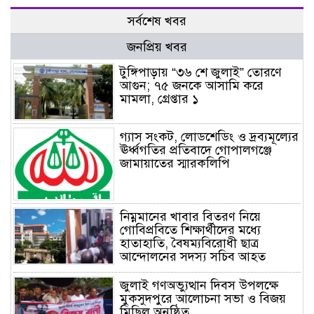
সর্বশেষ খবর
জনপ্রিয় খবর
টুঙ্গিপাড়ায় “৩৬ শে জুলাই” তোরণে
আগুন; ৭৫ জনকে আসামি করে
মামলা, গ্রেপ্তার ১
গ্যাস সংকট, লোডশেডিং ও দ্রব্যমূল্যের
ঊর্ধ্বগতির প্রতিবাদে গোপালগঞ্জে
জামায়াতের স্মারকলিপি
নিম্নমানের খাবার বিতরণ নিয়ে
গোবিপ্রবিতে শিক্ষার্থীদের মধ্যে
হাতাহাতি, বৈষম্যবিরোধী ছাত্র
আন্দোলনের সদস্য সচিব আহত
জুলাই গণঅভ্যুত্থান দিবস উপলক্ষে
মুকসুদপুরে আলোচনা সভা ও বিজয়
মিছিল অনুষ্ঠিত