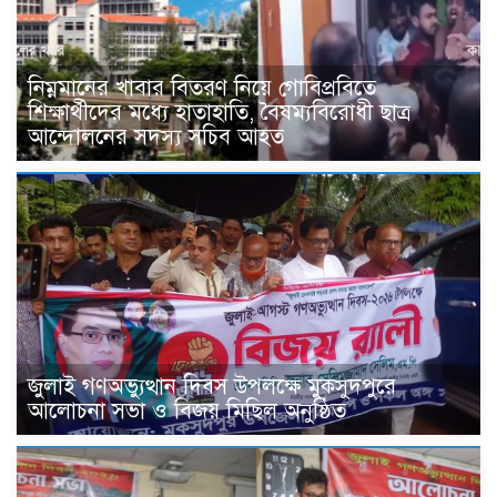
নিম্নমানের খাবার বিতরণ নিয়ে গোবিপ্রবিতে
শিক্ষার্থীদের মধ্যে হাতাহাতি, বৈষম্যবিরোধী ছাত্র
আন্দোলনের সদস্য সচিব আহত
জুলাই গণঅভ্যুত্থান দিবস উপলক্ষে মুকসুদপুরে
আলোচনা সভা ও বিজয় মিছিল অনুষ্ঠিত