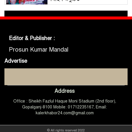
গোবিপ্রবিতে জুলাই গণঅভ্যুত্থান দিবস
উদযাপন
Editor & Publisher :
মুকসুদপুরে প্রায় দুই লাখ টাকার
নিষিদ্ধ চায়না দুয়ারী জাল জব্দ, আগুনে
Prosun Kumar Mandal
ধ্বংস
Advertise
মুকসুদপুরে ‘রক্তাক্ত জুলাই’ শীর্ষক
চিত্রাঙ্কন প্রতিযোগিতা অনুষ্ঠিত
Address
জুলাইয়ের চেতনা ধারণ করে
Office : Sheikh Fazlul Haque Moni Stadium (2nd floor),
গণতান্ত্রিক ও আধুনিক বাংলাদেশ
গড়তে সবাইকে কাজ করতে হবে
Gopalganj-8100 Mobile: 01712235167, Email:
-এমপি ডা. কে এম বাবর
kalerkhabor24.com@gmail.com
গোপালগঞ্জে আটাবোঝাই ট্রাক
বসতঘরে উল্টে পড়ায়, ঘুমন্ত অন্তঃসত্ত্বা
© All rights reserved 2022