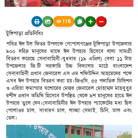
118
টুঙ্গিপাড়া প্রতিনিধিঃ
পবিত্র ঈদ উল ফিতর উপলক্ষে গোপালগঞ্জের টুঙ্গিপাড়া উপজেলার
৯০০ দরিদ্র মানুষের মাঝে ঈদ উপহার হিসেবে থাদ্য সামগ্রী
বিতরণ করেছে সেনাবাহিনী।বুধবার (১৯ এপ্রিল) বেলা ১১ টায়
উপজেলার জি.টি সরকারি উচ্চ বিদ্যালয় মাঠে বাংলাদেশ
সেনাবাহিনী প্রধান জেনারেল এস এম শফিউদ্দিন আহমেদের পক্ষে
এসব ঈদ উপহার বিতরণ করা হয়।জিওসি, ৫৫ পদাতিক ডিভিশন
ও এরিয়া কমান্ডার যশোরের মেজর জেনারেল মোহাম্মদ মাহবুবুর
রশীদ প্রধান অতিথি হিসেবে উপস্থিত থেকে ৯শ মানুষের হাতে ঈদ
উপহার তুলে দেন।সেনাবাহিনীর ঈদ উপহার প্যাকেটের মধ্য ছিল
পোলাওর চাল, সাধারণ চাল, লাচ্ছা সেমাই, চিনি, ডাল এবং
তেল।