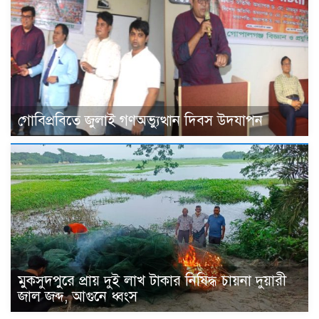
গোবিপ্রবিতে জুলাই গণঅভ্যুত্থান দিবস উদযাপন
মুকসুদপুরে প্রায় দুই লাখ টাকার নিষিদ্ধ চায়না দুয়ারী
জাল জব্দ, আগুনে ধ্বংস