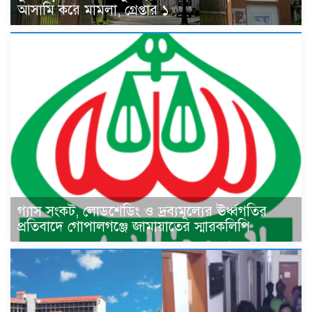
আসামি করে মামলা, গ্রেপ্তার ১
গ্যাস সংকট, লোডশেডিং ও দ্রব্যমূল্যের ঊর্ধ্বগতির
প্রতিবাদে গোপালগঞ্জে জামায়াতের স্মারকলিপি