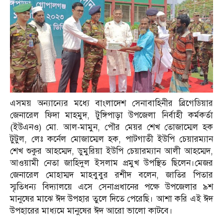
এসময় অন্যান্যের মধ্যে বাংলাদেশ সেনাবাহিনীর ব্রিগেডিয়ার
জেনারেল ফিদা মাহমুদ, টুঙ্গিপাড়া উপজেলা নির্বাহী কর্মকর্তা
(ইউএনও) মো. আল-মামুন, পৌর মেয়র শেখ তোজাম্মেল হক
টুটুল, লেঃ কর্নেল মোজাম্মেল হক, পাটগাতী ইউপি চেয়ারম্যান
শেখ শুকুর আহম্মেদ, ডুমুরিয়া ইউপি চেয়ারম্যান আলী আহম্মেদ,
আওয়ামী নেতা জাহিদুল ইসলাম প্রমুখ উপস্থিত ছিলেন।মেজর
জেনারেল মোহাম্মদ মাহবুবুর রশীদ বলেন, জাতির পিতার
স্মৃতিধন্য বিদ্যালয়ে এসে সেনাপ্রধানের পক্ষে উপজেলার ৯শ
মানুষের মাঝে ঈদ উপহার তুলে দিতে পেরেছি। আশা করি এই ঈদ
উপহারের মাধ্যমে মানুষের ঈদ আরো ভালো কাটবে।