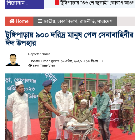
শিরোনাম :
টুঙ্গিপাড়ায় “৩৬ শে জুলাই” তোরণে আগুন; ৭৫ জন
Home
জাতীয়
,
ঢাকা বিভাগ
,
রাজনীতি
,
সারাদেশ
টুঙ্গিপাড়ায় ৯০০ দরিদ্র মানুষ পেল সেনাবাহিনীর
ঈদ উপহার
Reporter Name
Update Time : বুধবার, ১৯ এপ্রিল, ২০২৩, ২.১৪ পিএম
৪৮৫ Time View